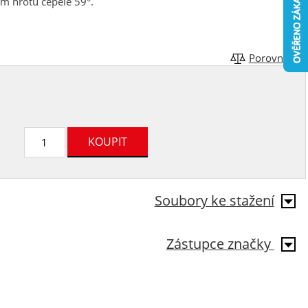
m hrotu čepele 59°.
Porovnat
Soubory ke stažení
Zástupce značky