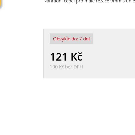
Náhradní čepel pro malé řezače 9mm s úhle
Obvykle do:
7 dní
121
Kč
100 Kč
bez DPH