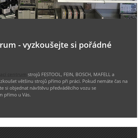
trum - vyzkoušejte si pořádné
vací centrum
strojů FESTOOL, FEIN, BOSCH, MAFELL a
koušet většinu strojů přímo při práci. Pokud nemáte čas na
te si objednat návštěvu předváděcího vozu se
m přímo u Vás.