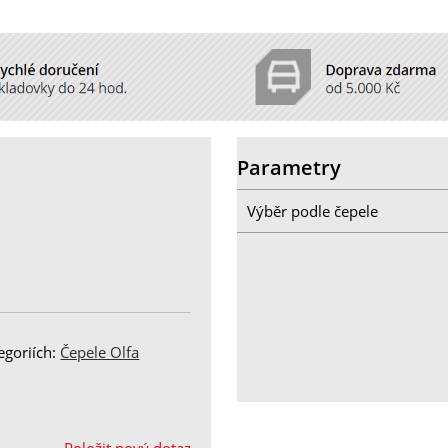
Parametry
Výběr podle čepele
egoriích:
Čepele Olfa
Položit nový dotaz