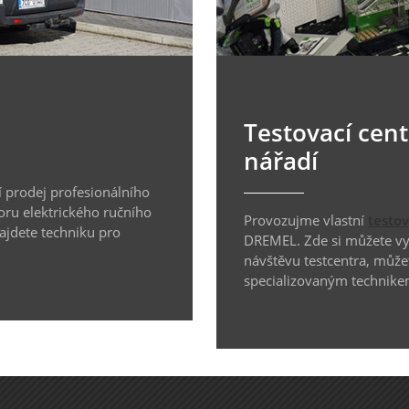
Testovací cen
nářadí
 prodej profesionálního
oru elektrického ručního
Provozujme vlastní
testo
najdete techniku pro
DREMEL. Zde si můžete vyz
návštěvu testcentra, může
specializovaným technike