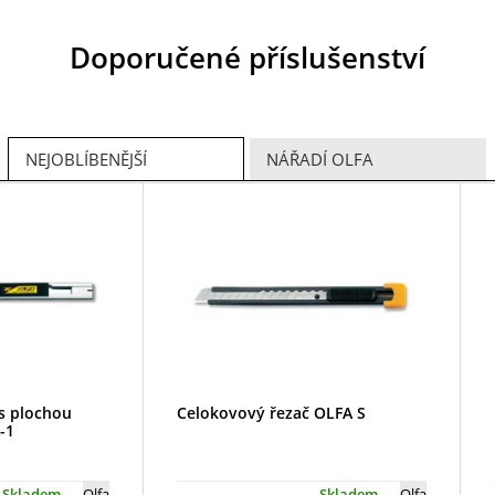
Doporučené příslušenství
NEJOBLÍBENĚJŠÍ
NÁŘADÍ OLFA
s plochou
Celokovový řezač OLFA S
-1
Skladem
Olfa
Skladem
Olfa