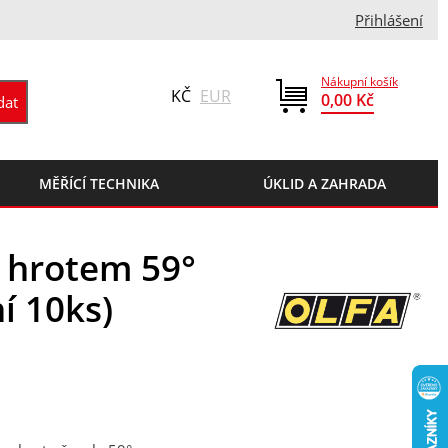
Přihlášení
Nákupní košík
KČ
EUR
0,00 Kč
MĚŘÍCÍ TECHNIKA
ÚKLID A ZAHRADA
 hrotem 59°
í 10ks)