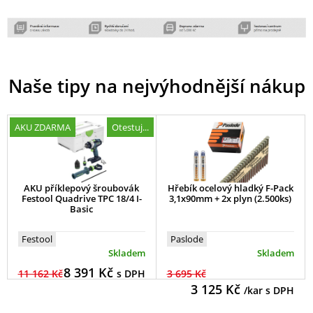
Naše tipy na nejvýhodnější nákup
AKU ZDARMA
Otestuj...
AKU příklepový šroubovák
Hřebík ocelový hladký F-Pack
Festool Quadrive TPC 18/4 I-
3,1x90mm + 2x plyn (2.500ks)
Basic
Festool
Paslode
Skladem
Skladem
8 391
Kč
11 162 Kč
s DPH
3 695 Kč
3 125
Kč
/kar s DPH