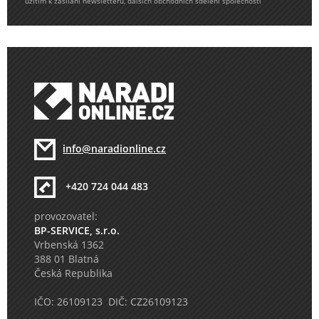
užitím k zasílání newsletteru, dalších obchodních sdělení společnosti
info@naradionline.cz
+420 724 044 483
provozovatel:
BP-SERVICE, s.r.o.
Vrbenská 1362
388 01 Blatná
Česká Republika
IČO: 26109123 DIČ: CZ26109123