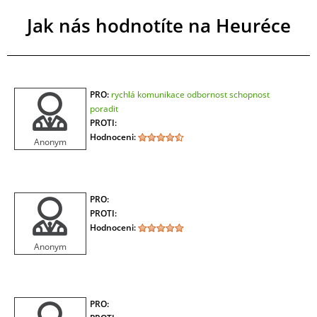
Jak nás hodnotíte na Heuréce
PRO:
rychlá komunikace odbornost schopnost
poradit
PROTI:
Hodnoceni:
Anonym
PRO:
PROTI:
Hodnoceni:
Anonym
PRO: