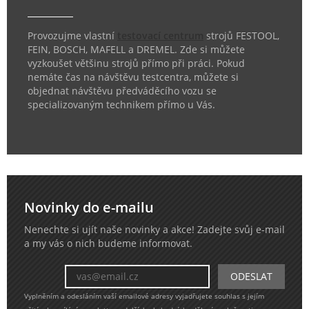
Provozujme vlastní
testovací centrum
strojů FESTOOL,
FEIN, BOSCH, MAFELL a DREMEL. Zde si můžete
vyzkoušet většinu strojů přímo při práci. Pokud
nemáte čas na návštěvu testcentra, můžete si
objednat návštěvu předváděcího vozu se
specializovaným technikem přímo u Vás.
Novinky do e-mailu
Nenechte si ujít naše novinky a akce! Zadejte svůj e-mail
a my vás o nich budeme informovat.
Vyplněním a odesláním vaší emailové adresy vyjadřujete souhlas s jejím