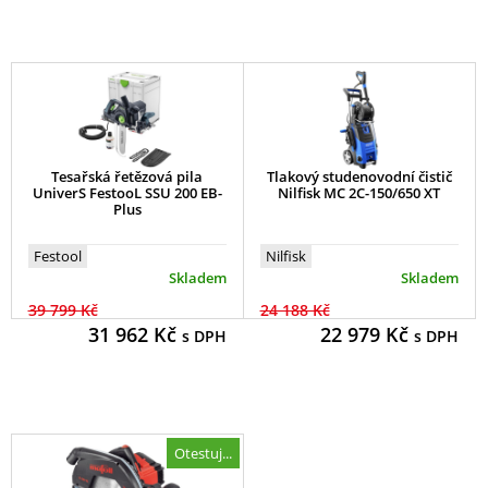
Tesařská řetězová pila
Tlakový studenovodní čistič
UniverS FestooL SSU 200 EB-
Nilfisk MC 2C-150/650 XT
Plus
Festool
Nilfisk
Skladem
Skladem
39 799 Kč
24 188 Kč
31 962
Kč
22 979
Kč
s DPH
s DPH
Otestuj...