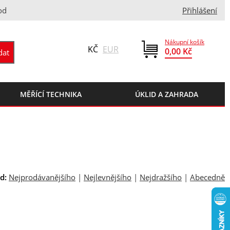
od
Přihlášení
Nákupní košík
KČ
EUR
0,00 Kč
MĚŘÍCÍ TECHNIKA
ÚKLID A ZAHRADA
d:
Nejprodávanějšího
|
Nejlevnějšího
|
Nejdražšího
|
Abecedně