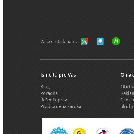
Vaše cesta k nám:
Jsme tu pro Vás
O ná
Blog
Obcho
Poradna
Rekla
Řešení oprav
Ceník
Prodloužená záruka
Služb