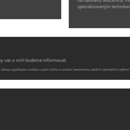
specializovaným technike
 my vás o nich budeme informovat.
adresy vyjadřujete souhlas s jejím užitím k zasílání newsletteru, dalších obchodních sdělení