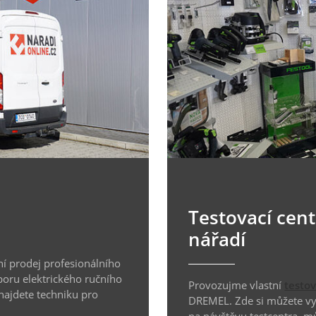
Testovací cen
nářadí
í prodej profesionálního
boru elektrického ručního
Provozujme vlastní
testo
 najdete techniku pro
DREMEL. Zde si můžete vyz
na návštěvu testcentra, m