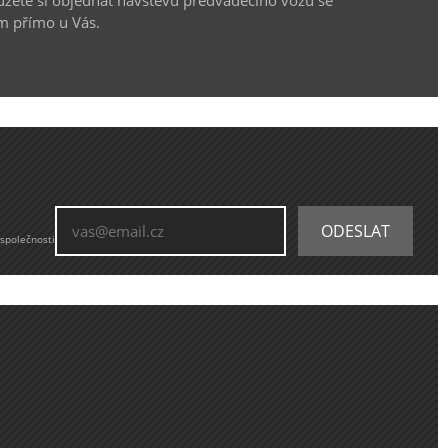
m přímo u Vás.
 společnosti