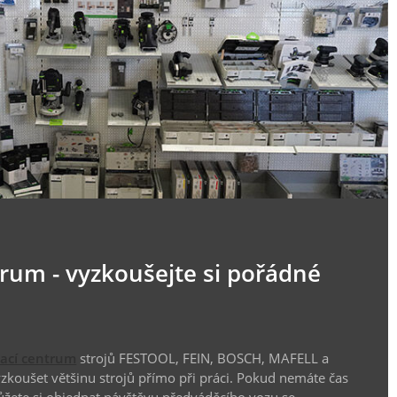
trum - vyzkoušejte si pořádné
vací centrum
strojů FESTOOL, FEIN, BOSCH, MAFELL a
koušet většinu strojů přímo při práci. Pokud nemáte čas
ůžete si objednat návštěvu předváděcího vozu se