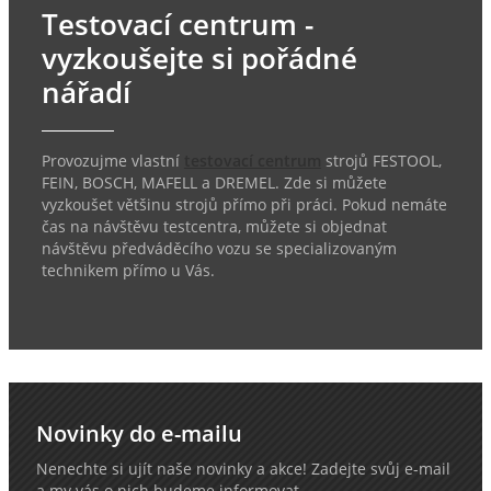
Testovací centrum -
vyzkoušejte si pořádné
nářadí
Provozujme vlastní
testovací centrum
strojů FESTOOL,
FEIN, BOSCH, MAFELL a DREMEL. Zde si můžete
vyzkoušet většinu strojů přímo při práci. Pokud nemáte
čas na návštěvu testcentra, můžete si objednat
návštěvu předváděcího vozu se specializovaným
technikem přímo u Vás.
Novinky do e-mailu
Nenechte si ujít naše novinky a akce! Zadejte svůj e-mail
a my vás o nich budeme informovat.