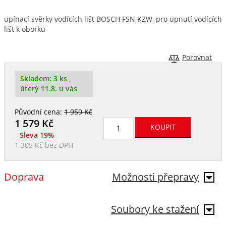
upínací svěrky vodících lišt BOSCH FSN KZW, pro upnutí vodících
lišt k oborku
Porovnat
Skladem:
3 ks
,
úterý 11.8. u vás
Původní cena:
1 959 Kč
1 579
Kč
Sleva 19%
1 305 Kč
bez DPH
Doprava
Možnosti přepravy
Soubory ke stažení