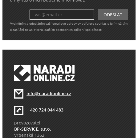
Vyplněním a odesláním vaší emailové adresy vyjadřujete souhlas s jejím užitím
k zasílání newsletteru, dalších obchodních sdělení společnosti
info@naradionline.cz
+420 724 044 483
provozovatel:
BP-SERVICE, s.r.o.
Vrbenská 1362