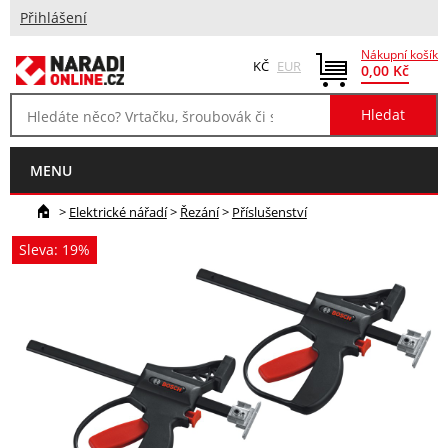
Přihlášení
Nákupní košík
KČ
EUR
0,00 Kč
MENU
>
Elektrické nářadí
>
Řezání
>
Příslušenství
Sleva: 19%