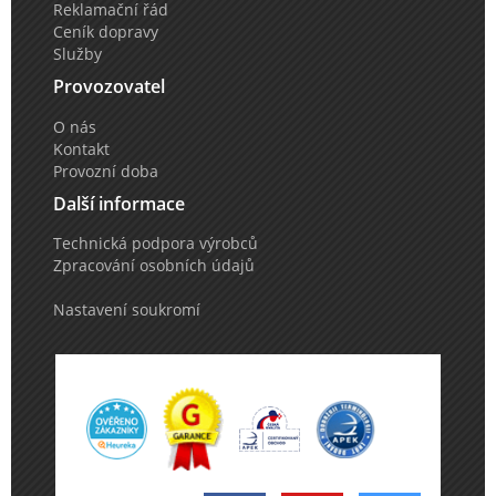
Reklamační řád
Ceník dopravy
Služby
Provozovatel
O nás
Kontakt
Provozní doba
Další informace
Technická podpora výrobců
Zpracování osobních údajů
Nastavení soukromí