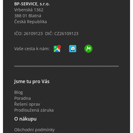
BP-SERVICE, s.r.o.
Vrbenská 1362
388 01 Blatná
Česká Republika
IČO: 26109123 DIČ: CZ26109123
Vaše cesta k nám:
Jsme tu pro Vás
Blog
Poradna
Řešení oprav
Prodloužená záruka
O nákupu
Obchodní podmínky