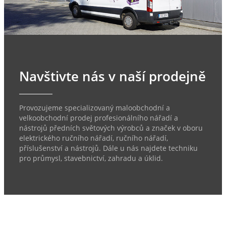
Navštivte nás v naší prodejně
Provozujeme specializovaný maloobchodní a
velkoobchodní prodej profesionálního nářadí a
nástrojů předních světových výrobců a značek v oboru
elektrického ručního nářadí, ručního nářadí,
příslušenství a nástrojů. Dále u nás najdete techniku
pro průmysl, stavebnictví, zahradu a úklid.