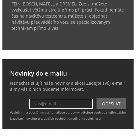
FEIN, BOSCH, MAFELL a DREMEL. Zde si můžete
vyzkoušet většinu strojů přímo při práci. Pokud nemáte
čas na návštěvu testcentra, můžete si objednat
návštěvu předváděcího vozu se specializovaným
technikem přímo u Vás.
Novinky do e-mailu
Nenechte si ujít naše novinky a akce! Zadejte svůj e-mail
a my vás o nich budeme informovat.
Vyplněním a odesláním vaší emailové adresy vyjadřujete souhlas s jejím užitím
k zasílání newsletteru, dalších obchodních sdělení společnosti