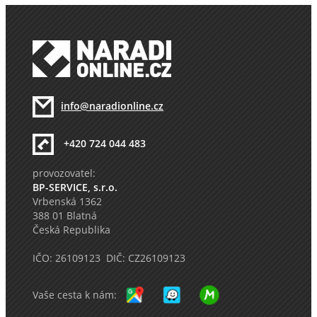
info@naradionline.cz
+420 724 044 483
provozovatel:
BP-SERVICE, s.r.o.
Vrbenská 1362
388 01 Blatná
Česká Republika
IČO: 26109123 DIČ: CZ26109123
Vaše cesta k nám: