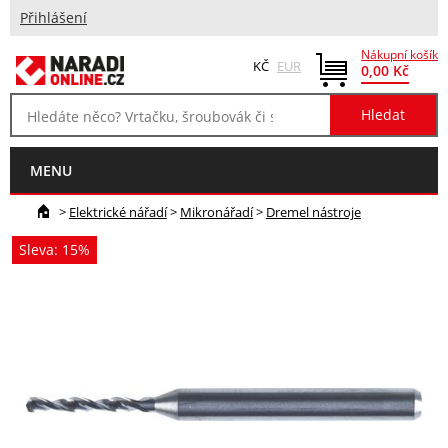
Přihlášení
Nákupní košík
KČ
EUR
0,00 Kč
MENU
>
Elektrické nářadí
>
Mikronářadí
>
Dremel nástroje
Sleva: 15%