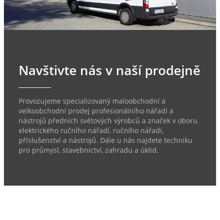
Navštivte nás v naší prodejně
Provozujeme specializovaný maloobchodní a
velkoobchodní prodej profesionálního nářadí a
nástrojů předních světových výrobců a značek v oboru
elektrického ručního nářadí, ručního nářadí,
příslušenství a nástrojů. Dále u nás najdete techniku
pro průmysl, stavebnictví, zahradu a úklid.