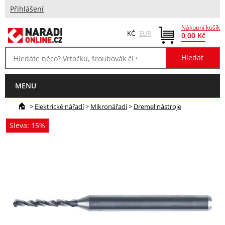
Přihlášení
Nákupní košík
KČ
EUR
0,00 Kč
MENU
>
Elektrické nářadí
>
Mikronářadí
>
Dremel nástroje
Sleva: 15%