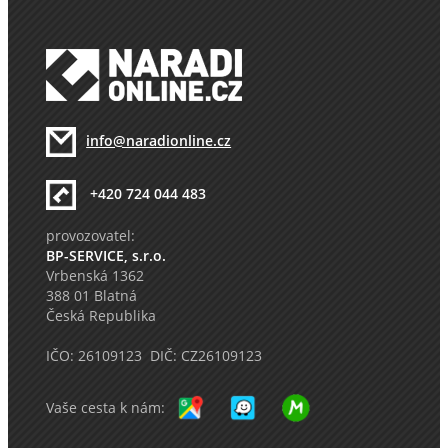
info@naradionline.cz
+420 724 044 483
provozovatel:
BP-SERVICE, s.r.o.
Vrbenská 1362
388 01 Blatná
Česká Republika
IČO: 26109123 DIČ: CZ26109123
Vaše cesta k nám: