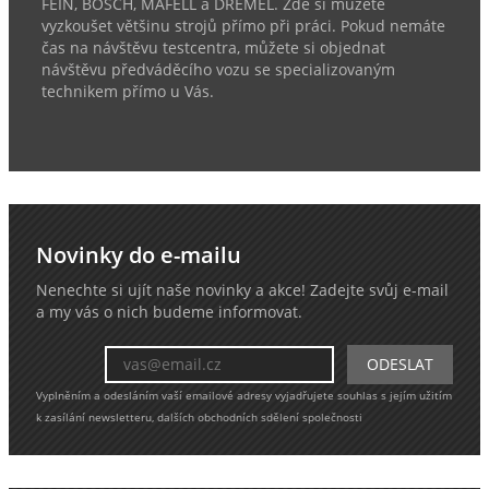
FEIN, BOSCH, MAFELL a DREMEL. Zde si můžete
vyzkoušet většinu strojů přímo při práci. Pokud nemáte
čas na návštěvu testcentra, můžete si objednat
návštěvu předváděcího vozu se specializovaným
technikem přímo u Vás.
Novinky do e-mailu
Nenechte si ujít naše novinky a akce! Zadejte svůj e-mail
a my vás o nich budeme informovat.
Vyplněním a odesláním vaší emailové adresy vyjadřujete souhlas s jejím užitím
k zasílání newsletteru, dalších obchodních sdělení společnosti