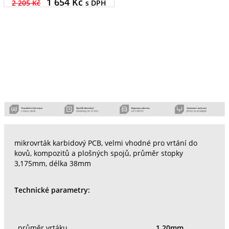
1 654
Kč
2 205 Kč
s DPH
mikrovrták karbidový PCB, velmi vhodné pro vrtání do
kovů, kompozitů a plošných spojů, průměr stopky
3,175mm, délka 38mm
Technické parametry:
průměr vrtáku
1,20mm