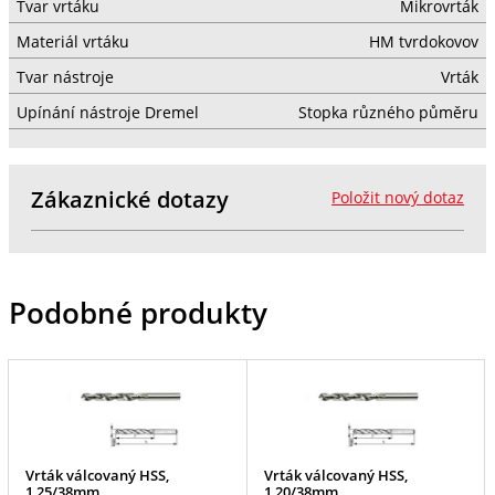
Tvar vrtáku
Mikrovrták
Materiál vrtáku
HM tvrdokovov
Tvar nástroje
Vrták
Upínání nástroje Dremel
Stopka různého půměru
Zákaznické dotazy
Položit nový dotaz
Podobné produkty
Vrták válcovaný HSS,
Vrták válcovaný HSS,
1,25/38mm
1,20/38mm