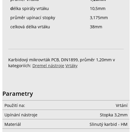
d
élka spirály vrtáku
10,5mm
průměr upínací stopky
3,175mm
celková délka vrtáku
38mm
Karbidový mikrovrták PCB, DIN1899, průměr 1,20mm v
kategoriích:
Dremel nástroje
Vrtáky
Parametry
Použití na:
Vrtání
Upínání nástroje
Stopka 3,2mm
Materiál
Slinutý karbid - HM