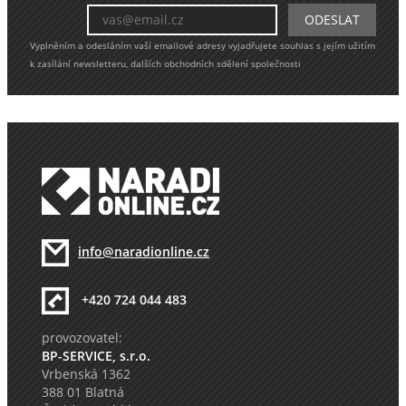
Vyplněním a odesláním vaší emailové adresy vyjadřujete souhlas s jejím užitím
k zasílání newsletteru, dalších obchodních sdělení společnosti
info@naradionline.cz
+420 724 044 483
provozovatel:
BP-SERVICE, s.r.o.
Vrbenská 1362
388 01 Blatná