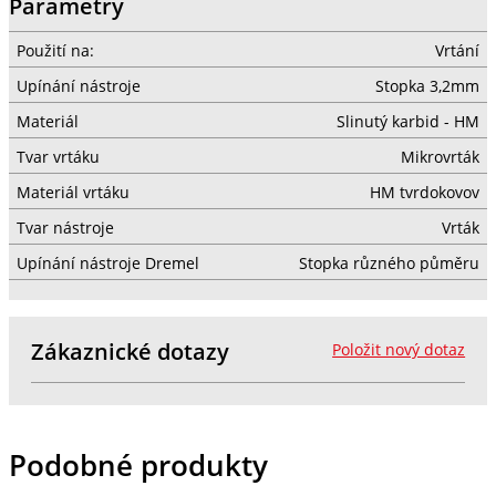
Parametry
Použití na:
Vrtání
Upínání nástroje
Stopka 3,2mm
Materiál
Slinutý karbid - HM
Tvar vrtáku
Mikrovrták
Materiál vrtáku
HM tvrdokovov
Tvar nástroje
Vrták
Upínání nástroje Dremel
Stopka různého půměru
Zákaznické dotazy
Položit nový dotaz
Podobné produkty