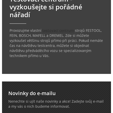
vyzkoušejte si pořádné
nářadí
Provozujme vlastní
testovací centrum
strojů FESTOOL,
FEIN, BOSCH, MAFELL a DREMEL. Zde si můžete
vyzkoušet většinu strojů přímo při práci. Pokud nemáte
čas na návštěvu testcentra, můžete si objednat
návštěvu předváděcího vozu se specializovaným
technikem přímo u Vás.
Novinky do e-mailu
Nenechte si ujít naše novinky a akce! Zadejte svůj e-mail
a my vás o nich budeme informovat.