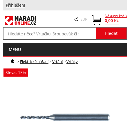
Přihlášení
Nákupní košík
KČ
EUR
0,00 Kč
MENU
>
Elektrické nářadí
>
Vrtání
>
Vrtáky
Sleva: 15%