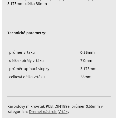
3,175mm, délka 38mm
Technické parametry:
průměr vrtáku
0,55mm
d
élka spirály vrtáku
7,0mm
průměr upínací stopky
3,175mm
celková délka vrtáku
38mm
Karbidový mikrovrták PCB, DIN1899, průměr 0,55mm v
kategoriích:
Dremel nástroje
Vrtáky