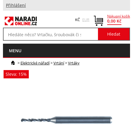
Přihlášení
Nákupní košík
KČ
EUR
0,00 Kč
MENU
>
Elektrické nářadí
>
Vrtání
>
Vrtáky
Sleva: 15%