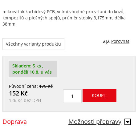
mikrovrták karbidový PCB, velmi vhodné pro vrtání do kovů,
kompozitů a plošných spojů, průměr stopky 3,175mm, délka
38mm
Porovnat
Všechny varianty produktu
Skladem:
5 ks
,
pondělí 10.8. u vás
Původní cena:
179 Kč
152
Kč
126 Kč
bez DPH
Doprava
Možnosti přepravy