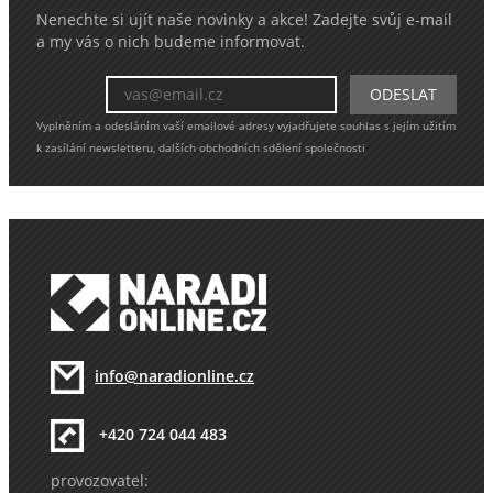
Nenechte si ujít naše novinky a akce! Zadejte svůj e-mail
a my vás o nich budeme informovat.
Vyplněním a odesláním vaší emailové adresy vyjadřujete souhlas s jejím užitím
k zasílání newsletteru, dalších obchodních sdělení společnosti
info@naradionline.cz
+420 724 044 483
provozovatel: