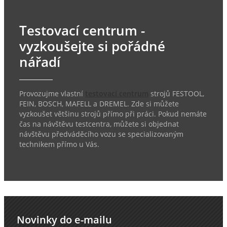
Testovací centrum -
vyzkoušejte si pořádné
nářadí
Provozujme vlastní
testovací centrum
strojů FESTOOL,
FEIN, BOSCH, MAFELL a DREMEL. Zde si můžete
vyzkoušet většinu strojů přímo při práci. Pokud nemáte
čas na návštěvu testcentra, můžete si objednat
návštěvu předváděcího vozu se specializovaným
technikem přímo u Vás.
Novinky do e-mailu