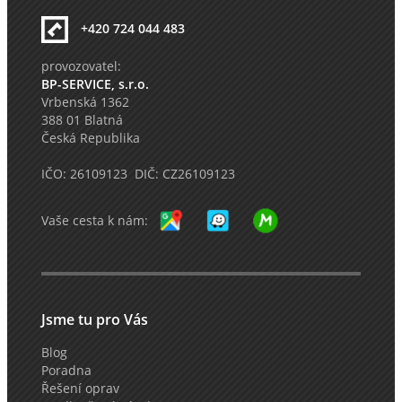
+420 724 044 483
provozovatel:
BP-SERVICE, s.r.o.
Vrbenská 1362
388 01 Blatná
Česká Republika
IČO: 26109123 DIČ: CZ26109123
Vaše cesta k nám:
Jsme tu pro Vás
Blog
Poradna
Řešení oprav