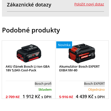
Zákaznické dotazy
Položit nový dotaz
Podobné produkty
Novinka
AKU článek Bosch Li-Ion GBA
Akumulátor Bosch EXPERT
18V 5,0Ah Cool-Pack
EXBA18V-80
Bosch profi
Bosch EXPERT
Skladem
Objednáno
1 912
Kč
4 439
Kč
2 709 Kč
s DPH
5 916 Kč
s DPH