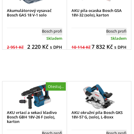
Akumulátorový vysavač
AKU pila ocaska Bosch GSA
Bosch GAS 18 V-1 solo
18V-32 (solo), karton
Bosch profi
Bosch profi
Skladem
Skladem
2 220
Kč
7 832
Kč
2 951 Kč
s DPH
10 114 Kč
s DPH
Otestuj...
AKU vrtací a sekací kladivo
AKU okružní pila Bosch GKS
Bosch GBH 18V-26 F (solo),
18V-57 G, (solo), L-Boxx
karton
Bosch profi
Bosch profi