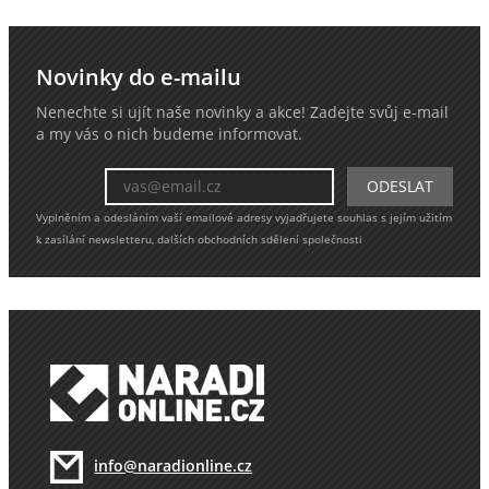
Novinky do e-mailu
Nenechte si ujít naše novinky a akce! Zadejte svůj e-mail
a my vás o nich budeme informovat.
Vyplněním a odesláním vaší emailové adresy vyjadřujete souhlas s jejím užitím
k zasílání newsletteru, dalších obchodních sdělení společnosti
info@naradionline.cz