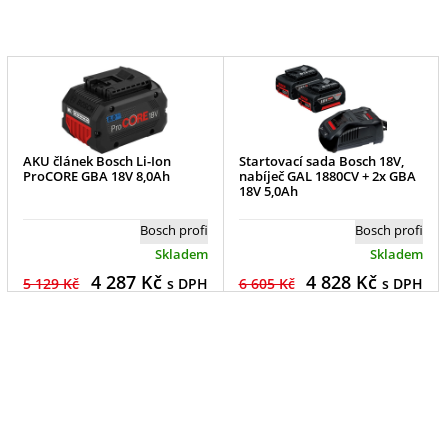
AKU článek Bosch Li-Ion
Startovací sada Bosch 18V,
ProCORE GBA 18V 8,0Ah
nabíječ GAL 1880CV + 2x GBA
18V 5,0Ah
Bosch profi
Bosch profi
Skladem
Skladem
4 287
Kč
4 828
Kč
5 129 Kč
s DPH
6 605 Kč
s DPH