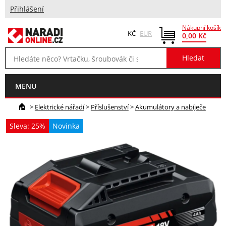
Přihlášení
Nákupní košík
KČ
EUR
0,00 Kč
MENU
>
Elektrické nářadí
>
Příslušenství
>
Akumulátory a nabíječe
Sleva: 25%
Novinka