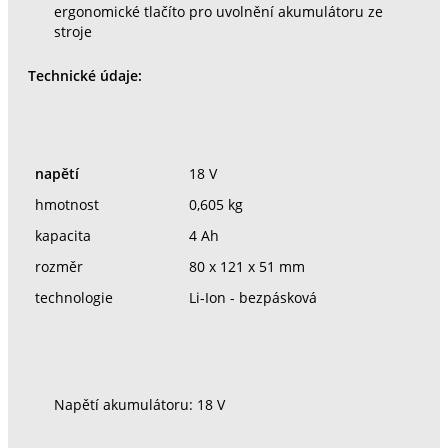
ergonomické tlačíto pro uvolnění akumulátoru ze
stroje
Technické údaje:
napětí
18 V
hmotnost
0,605 kg
kapacita
4 Ah
rozměr
80 x 121 x 51 mm
technologie
Li-Ion - bezpásková
Napětí akumulátoru: 18 V