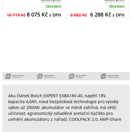
Skladem
Skladem
8 075
Kč
6 288
Kč
10 719 Kč
s DPH
8 082 Kč
s DPH
Aku článek Bosch EXPERT EXBA18V-40, napětí 18V,
kapacita 4,0Ah, nová bezpásková technologie pro vysoký
výkon až 2000W, akumulátor se méně zahřívá, má větší
učinnost, egronomický odladěné aretační tlačítko pro
uvlnění akumulátoru z nářadí, COOLPACK 2.0, AMP-Share