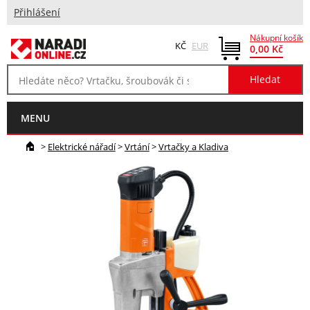
Přihlášení
Nákupní košík
KČ
EUR
0,00 Kč
MENU
>
Elektrické nářadí
>
Vrtání
>
Vrtačky a Kladiva