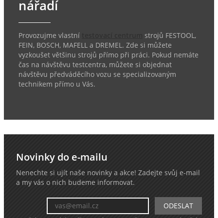
nářadí
Provozujme vlastní
testovací centrum
strojů FESTOOL,
FEIN, BOSCH, MAFELL a DREMEL. Zde si můžete
vyzkoušet většinu strojů přímo při práci. Pokud nemáte
čas na návštěvu testcentra, můžete si objednat
návštěvu předváděcího vozu se specializovaným
technikem přímo u Vás.
Novinky do e-mailu
Nenechte si ujít naše novinky a akce! Zadejte svůj e-mail
a my vás o nich budeme informovat.