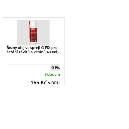
Řezný olej ve spreji G-FIX pro
řezání závitů a vrtání (400ml)
G-Fix
Skladem
165
Kč
s DPH