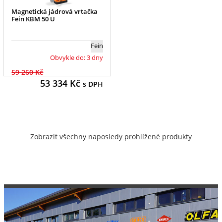
Magnetická jádrová vrtačka
Fein KBM 50 U
Fein
Obvykle do: 3 dny
59 260 Kč
53 334
Kč
s DPH
Zobrazit všechny naposledy prohlížené produkty