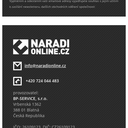
Vyplněním a odesláním vaší emailové adresy vyjadřujete souhlas s jejím užitím
k zasílání newsletteru, dalších obchodních sdělení společnosti
info@naradionline.cz
+420 724 044 483
provozovatel:
BP-SERVICE, s.r.o.
Vrbenská 1362
388 01 Blatná
Česká Republika
IČO: 26109123 DIČ: CZ26109123