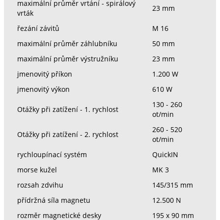
maximální průměr vrtání - spirálový
23 mm
vrták
řezání závitů
M 16
maximální průměr záhlubníku
50 mm
maximální průměr výstružníku
23 mm
jmenovitý příkon
1.200 W
jmenovitý výkon
610 W
130 - 260
Otážky při zatížení - 1. rychlost
ot/min
260 - 520
Otážky při zatížení - 2. rychlost
ot/min
rychloupínací systém
QuickIN
morse kužel
MK 3
rozsah zdvihu
145/315 mm
přídržná síla magnetu
12.500 N
rozměr magnetické desky
195 x 90 mm