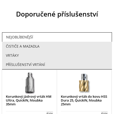
Doporučené příslušenství
NEJOBLÍBENĚJŠÍ
ČISTIČE A MAZADLA
VRTÁKY
PŘÍSLUŠENSTVÍ VRTÁNÍ
Korunkový jádrový vrták HM
Korunkový vrták do kovu HSS
Ultra, QuickIN, hloubka
Dura 25, QuickIN, hloubka
35mm
25mm
Fein
Fein