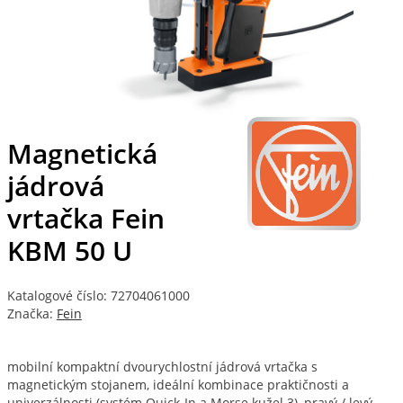
Magnetická
jádrová
vrtačka Fein
KBM 50 U
Katalogové číslo: 72704061000
Značka:
Fein
mobilní kompaktní dvourychlostní jádrová vrtačka s
magnetickým stojanem, ideální kombinace praktičnosti a
univerzálnosti (systém Quick-In a Morse kužel 3), pravý / levý