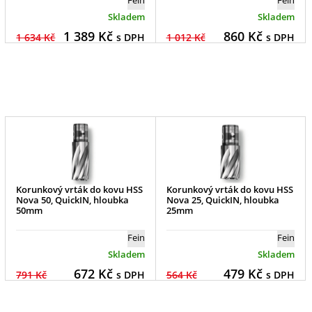
Skladem
Skladem
1 389
Kč
860
Kč
1 634 Kč
s DPH
1 012 Kč
s DPH
Korunkový vrták do kovu HSS
Korunkový vrták do kovu HSS
Nova 50, QuickIN, hloubka
Nova 25, QuickIN, hloubka
50mm
25mm
Fein
Fein
Skladem
Skladem
672
Kč
479
Kč
791 Kč
s DPH
564 Kč
s DPH