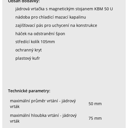
Obsah dodávky:
jádrová vrtačka s magnetickým stojanem KBM 50 U
nádoba pro chladicí mazací kapalinu
zajišťovací pás pro uchycení na konstrukce
háček na odstranění špon
středící kolík 105mm
ochranný kryt
plastový kufr
Technické parametry:
maximální průměr vrtání - jádrový
50 mm
vrták
maximální hloubka vrtání - jádrový
75 mm
vrták