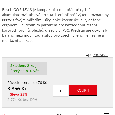
Bosch GWS 18V-8 je kompaktní a mimořádně rychlá
akumulátorová úhlová bruska, která přináší výkon srovnatelný s
800W síťovým nářadím. Díky lehké konstrukci a vylepšené
ergonomii je ideálním parťákem pro každodenní řezání
kovových profilů, plechů, dlaždic či PVC. Představuje dokonalý
balanc mezi mobilitou a silou pro všechny lehčí řemeslné a
montážní aplikace.
Porovnat
Skladem:
2 ks
,
úterý 11.8. u vás
Původní cena:
4 476 Kč
3 356
Kč
Sleva 25%
2 774 Kč
bez DPH