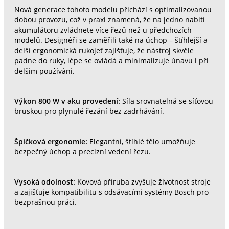
Nová generace tohoto modelu přichází s optimalizovanou
dobou provozu, což v praxi znamená, že na jedno nabití
akumulátoru zvládnete více řezů než u předchozích
modelů. Designéři se zaměřili také na úchop – štíhlejší a
delší ergonomická rukojeť zajišťuje, že nástroj skvěle
padne do ruky, lépe se ovládá a minimalizuje únavu i při
delším používání.
Výkon 800 W v aku provedení:
Síla srovnatelná se síťovou
bruskou pro plynulé řezání bez zadrhávání.
Špičková ergonomie:
Elegantní, štíhlé tělo umožňuje
bezpečný úchop a precizní vedení řezu.
Vysoká odolnost:
Kovová příruba zvyšuje životnost stroje
a zajišťuje kompatibilitu s odsávacími systémy Bosch pro
bezprašnou práci.