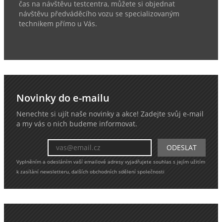
čas na návštěvu testcentra, můžete si objednat
návštěvu předváděcího vozu se specializovaným
technikem přímo u Vás.
Novinky do e-mailu
Nenechte si ujít naše novinky a akce! Zadejte svůj e-mail
a my vás o nich budeme informovat.
Vyplněním a odesláním vaší emailové adresy vyjadřujete souhlas s jejím užitím
k zasílání newsletteru, dalších obchodních sdělení společnosti