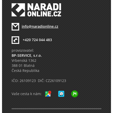
info@naradionline.cz
+420 724 044 483
provozovatel:
BP-SERVICE, s.r.o.
Vrbenská 1362
388 01 Blatná
Česká Republika
IČO: 26109123 DIČ: CZ26109123
Vaše cesta k nám: