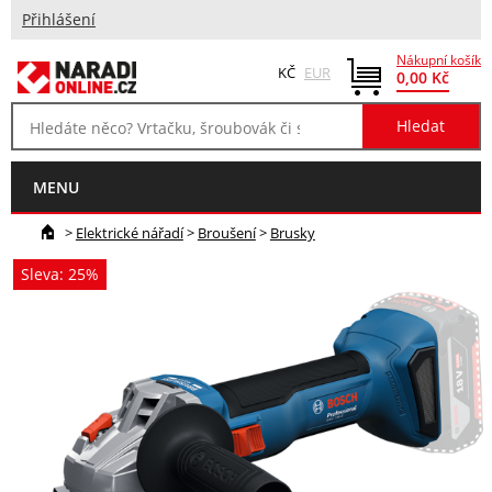
Přihlášení
Nákupní košík
KČ
EUR
0,00 Kč
MENU
>
Elektrické nářadí
>
Broušení
>
Brusky
Sleva: 25%