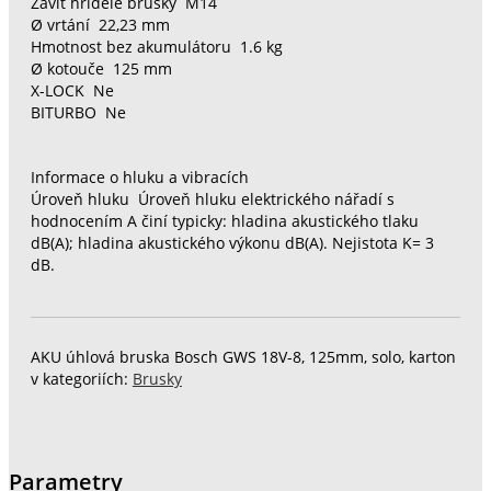
Závit hřídele brusky M14
Ø vrtání 22,23 mm
Hmotnost bez akumulátoru 1.6 kg
Ø kotouče 125 mm
X-LOCK Ne
BITURBO Ne
Informace o hluku a vibracích
Úroveň hluku Úroveň hluku elektrického nářadí s
hodnocením A činí typicky: hladina akustického tlaku
dB(A); hladina akustického výkonu dB(A). Nejistota K= 3
dB.
AKU úhlová bruska Bosch GWS 18V-8, 125mm, solo, karton
v kategoriích:
Brusky
Parametry