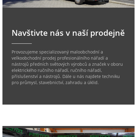
Navštivte nás v naší prodejně
Provozujeme specializovaný maloobchodní a
velkoobchodní prodej profesionálního nářadí a
nástrojů předních světových výrobců a značek v oboru
elektrického ručního nářadí, ručního nářadí,
příslušenství a nástrojů. Dále u nás najdete techniku
pro průmysl, stavebnictví, zahradu a úklid.