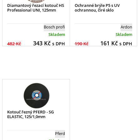
Diamantový řezací kotouč HS
Ochranné brýle P5 s UV
Professional UNI, 125mm
ochrannou, čiré sklo
Bosch profi
Ardon
Skladem
Skladem
343
Kč
161
Kč
482 Kč
s DPH
190 Kč
s DPH
Kotouč řezný PFERD - SG
ELASTIC, 125/1,0mm
Pferd