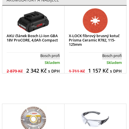
AKU článek Bosch Li-Ion GBA
X-LOCK fíbrový brusný kotuč
18V ProCORE, 4,0Ah Compact
Prisma Ceramic R782, 115-
125mm
Bosch profi
Bosch profi
Skladem
Skladem
2 342
Kč
1 157
Kč
2 879 Kč
s DPH
1 711 Kč
s DPH