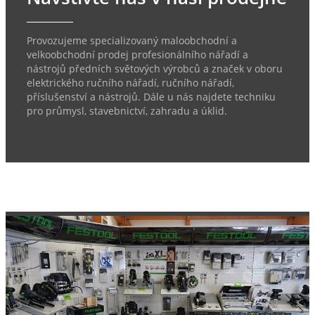
Provozujeme specializovaný maloobchodní a
velkoobchodní prodej profesionálního nářadí a
nástrojů předních světových výrobců a značek v oboru
elektrického ručního nářadí, ručního nářadí,
příslušenství a nástrojů. Dále u nás najdete techniku
pro průmysl, stavebnictví, zahradu a úklid.