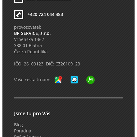
+420 724 044 483
provozovatel:
BP-SERVICE, s.r.o.
Vrbenská 1362
388 01 Blatná
Česká Republika
IČO: 26109123 DIČ: CZ26109123
Vaše cesta k nám:
Jsme tu pro Vás
Blog
Poradna
Řešení oprav