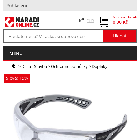
Přihlášení
Nákupní košík
KČ
EUR
0,00 Kč
MENU
>
Dílna - Stavba
>
Ochranné pomůcky
>
Doplňky
Sleva: 15%