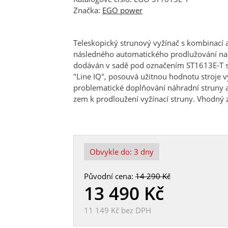
Značka:
EGO power
Teleskopický strunový vyžínač s kombinací 
následného automatického prodlužování na 
dodáván v sadě pod označením ST1613E-T s 4
"Line IQ", posouvá užitnou hodnotu stroje 
problematické doplňování náhradní struny a
zem k prodloužení vyžínací struny. Vhodný
Obvykle do:
3 dny
Původní cena:
14 290 Kč
13 490
Kč
11 149 Kč
bez DPH