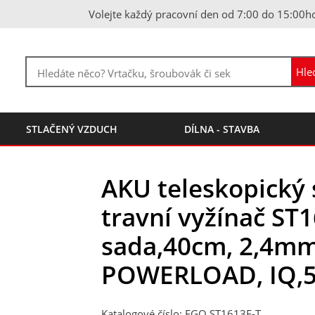
Volejte každý pracovní den od 7:00 do 15:00h
STLAČENÝ VZDUCH
DÍLNA - STAVBA
AKU teleskopický
travní vyžínač ST
sada,40cm, 2,4mm
POWERLOAD, IQ,5
Katalogové číslo: EGO ST1613E-T