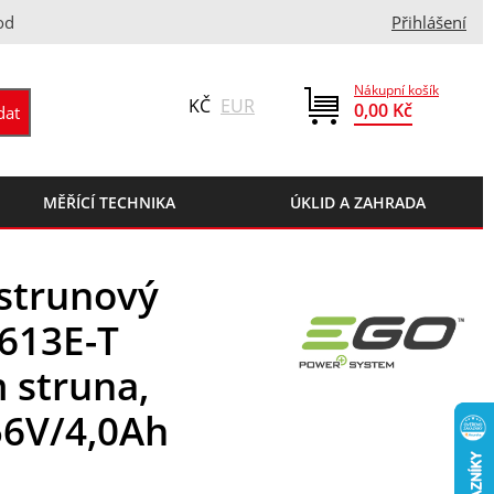
od
Přihlášení
Nákupní košík
KČ
EUR
0,00 Kč
MĚŘÍCÍ TECHNIKA
ÚKLID A ZAHRADA
 strunový
1613E-T
 struna,
6V/4,0Ah