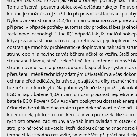
Tomu přispívá i posuvná oblouková ovládací rukojeť. Po uvo
kloubu je možné stroj složit do přepravní a skladovací polohy
Nylonová žací struna o ∅ 2,4mm namotaná na cívce plně aut
při práci v případě potřeby automaticky prodlouží bez jakého
zcela nové technologii "Line IQ" odpadá tak již tradiční pokl
když je zásoba struny na cívce spotřebována, její doplnění je 
odstraňuje mnohdy problematické doplňování náhradní strun
strunu doplní a navine za vás během několika vteřin. Stačí pr
strunovou hlavou, stlačit zelené tlačítko u kořene strunové h
strunu navinul sám a proces dokončil. Spolehlivý systém tak
přerušení i méně technicky zdatným uživatelům a včas dokonč
ochrana před odlétávající trávou je zajištěna díky rozměrné
bezpečnostnímu krytu. Na pohon vyžínače lze použít jakoukoli
EGO a např. baterie 4,0Ah vám umožní pracovat nepřetržitě 5
baterie EGO Power+ 56V Arc Vám poskytnou dostatek energi
účinného bezuhlíkového motoru pro dokončovací práce při lik
kolem zídek, plotů, stromů, keřů a jiných překážek. Nízká hm
rychlostí otáčení žací struny a vyriabilním ovládáním otáček dě
stroj pro náročné uživatele, kteří kladou důraz na snadnost a
tempo si tak snadno nastavíte, sousedé Vás při práci prakticky