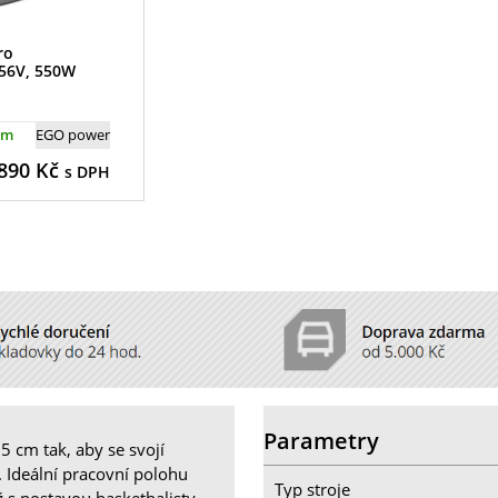
ro
56V, 550W
em
EGO power
890
Kč
s DPH
Parametry
25 cm tak, aby se svojí
. Ideální pracovní polohu
Typ stroje
ž s postavou basketbalisty.