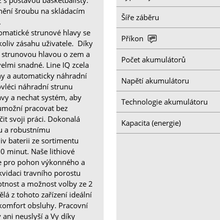
lnění šroubu na skládacím
Šíře záběru
.
omatické strunové hlavy se
Příkon
koliv zásahu uživatele. Díky
ep strunovou hlavou o zem a
Počet akumulátorů
velmi snadné. Line IQ zcela
y a automaticky náhradní
Napětí akumulátoru
ovléci náhradní strunu
lavy a nechat systém, aby
Technologie akumulátoru
 umožní pracovat bez
it svoji práci. Dokonalá
Kapacita (energie)
mu a robustnímu
v baterii ze sortimentu
0 minut. Naše lithiové
e pro pohon výkonného a
vidaci travního porostu
otnost a možnost volby ze 2
lá z tohoto zařízení ideální
 komfort obsluhy. Pracovní
 ani neuslyší a Vy díky