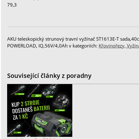
79,3
AKU teleskopický strunový travní vyžínač ST1613E-T sada,40
POWERLOAD, IQ,56V/4,0Ah v kategoriích:
Křovinořezy, Vyžín
Související články z poradny