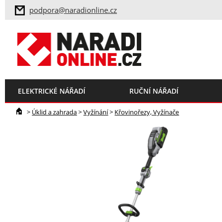
podpora@naradionline.cz
ELEKTRICKÉ NÁŘADÍ
RUČNÍ NÁŘADÍ
>
Úklid a zahrada
>
Vyžínání
>
Křovinořezy, Vyžínače