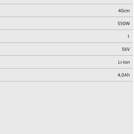
40cm
550W
1
56V
Li-Ion
4,0Ah