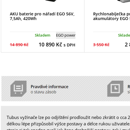
AKU baterie pro nářadí EGO 56V,
Rychlonabíječka p
7,5Ah, 420Wh
akumulátory EGO 
Skladem
EGO power
Sklad
10 890
Kč
2 
14 890 Kč
3 550 Kč
s DPH
Tubus vyžínače lze po odjištění prodloužit nebo zkrátit o cca 
délkou lépe přizpůsobil výšce postavy a délce rukou uživatele
stroje si tak snadno zvolí jak žena drobnější postavy, tak i mu