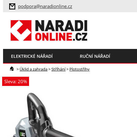
podpora@naradionline.cz
ELEKTRICKÉ NÁŘADÍ
RUČNÍ NÁŘADÍ
>
Úklid a zahrada
>
Stříhání
>
Plotostřihy
Sleva: 20%