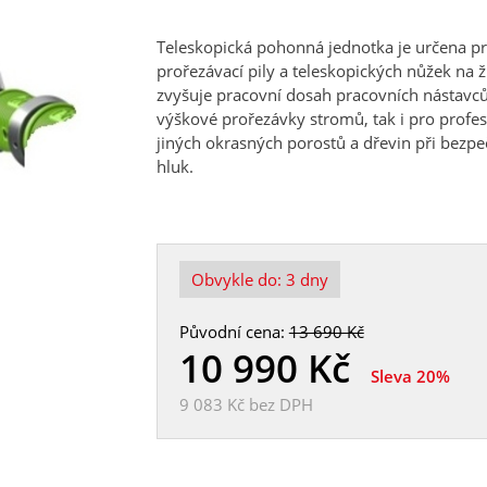
Teleskopická pohonná jednotka je určena pr
prořezávací pily a teleskopických nůžek na ž
zvyšuje pracovní dosah pracovních nástavců a
výškové prořezávky stromů, tak i pro profes
jiných okrasných porostů a dřevin při bezpeč
hluk.
Obvykle do:
3 dny
Původní cena:
13 690 Kč
10 990
Kč
Sleva 20%
9 083 Kč
bez DPH