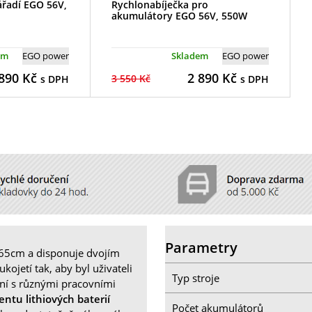
ářadí EGO 56V,
Rychlonabíječka pro
akumulátory EGO 56V, 550W
em
EGO power
Skladem
EGO power
890
Kč
2 890
Kč
3 550 Kč
s DPH
s DPH
Parametry
265cm a disponuje dvojím
jetí tak, aby byl uživateli
Typ stroje
ní s různými pracovními
entu lithiových baterií
Počet akumulátorů