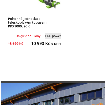
Pohonná jednotka s
teleskopickým tubusem
PPX1000, solo
Obvykle do: 3 dny
EGO power
10 990
Kč
13 690 Kč
s DPH