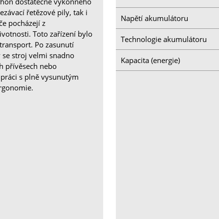
 pohon dostatečně výkonného
ávací řetězové pily, tak i
Napětí akumulátoru
če pocházejí z
ivotnosti. Toto zařízení bylo
Technologie akumulátoru
ransport. Po zasunutí
 se stroj velmi snadno
Kapacita (energie)
h přívěsech nebo
 práci s plně vysunutým
ergonomie.