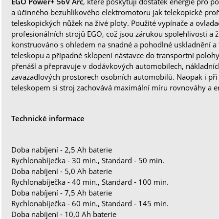
EGO Power+ 56V Arc
, které poskytují dostatek energie pro
a účinného bezuhlíkového elektromotoru jak telekopické prořez
teleskopických nůžek na živé ploty. Použité vypínače a ovlada
profesionálních strojů EGO, což jsou zárukou spolehlivosti a ž
konstruováno s ohledem na snadné a pohodlné uskladnění a t
teleskopu a případné sklopení nástavce do transportní polohy
přenáší a přepravuje v dodávkových automobilech, nákladníc
zavazadlových prostorech osobních automobilů. Naopak i při
teleskopem si stroj zachovává maximální míru rovnováhy a 
Technické informace
Doba nabíjení - 2,5 Ah baterie
Rychlonabíječka - 30 min., Standard - 50 min.
Doba nabíjení - 5,0 Ah baterie
Rychlonabíječka - 40 min., Standard - 100 min.
Doba nabíjení - 7,5 Ah baterie
Rychlonabíječka - 60 min., Standard - 145 min.
Doba nabíjení - 10,0 Ah baterie