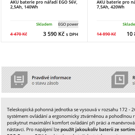
AKU baterie pro nářadí EGO 56V,
AKU baterie pro n
2,5Ah, 140Wh
7,5Ah, 420Wh
Skladem
EGO power
Sklad
3 590
Kč
10 
4 470 Kč
14 890 Kč
s DPH
Teleskopická pohonná jednotka se vysouvá v rozsahu 172 - 
systémem ovládání a ergonomicky ztvárněnou a pohodlnou ruko
poskytnut maximální komfort ovládání při práci a manévrová
nástavci. Pro napájení lze
použít jakoukoliv baterii ze sortim