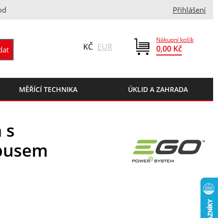
od
Přihlášení
Nákupní košík
KČ
EUR
0,00 Kč
MĚŘÍCÍ TECHNIKA
ÚKLID A ZAHRADA
 s
ubusem