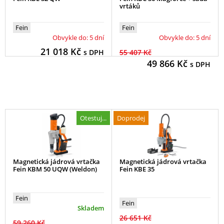
vrtáků
Fein
Fein
Obvykle do: 5 dní
Obvykle do: 5 dní
21 018
Kč
s DPH
55 407 Kč
49 866
Kč
s DPH
Otestuj...
Doprodej
Magnetická jádrová vrtačka
Magnetická jádrová vrtačka
Fein KBM 50 UQW (Weldon)
Fein KBE 35
Fein
Fein
Skladem
26 651 Kč
59 260 Kč