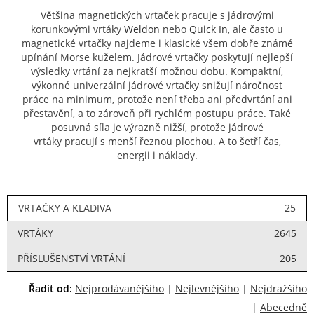
Většina magnetických vrtaček pracuje s jádrovými
korunkovými vrtáky
Weldon
nebo
Quick In
, ale často u
magnetické vrtačky najdeme i klasické všem dobře známé
upínání Morse kuželem. Jádrové vrtačky poskytují nejlepší
výsledky vrtání za nejkratší možnou dobu. Kompaktní,
výkonné univerzální jádrové vrtačky snižují náročnost
práce na minimum, protože není třeba ani předvrtání ani
přestavění, a to zároveň při rychlém postupu práce. Také
posuvná síla je výrazně nižší, protože jádrové
vrtáky pracují s menší řeznou plochou. A to šetří čas,
energii i náklady.
VRTAČKY A KLADIVA
25
VRTÁKY
2645
PŘÍSLUŠENSTVÍ VRTÁNÍ
205
Řadit od:
Nejprodávanějšího
|
Nejlevnějšího
|
Nejdražšího
|
Abecedně