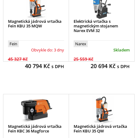
Magnetická jádrová vrtačka
Elektrická vrtačka s
Fein KBU 35 MQW
magnetickým stojanem
Narex EVM 32
Fein
Narex
Obvykle do: 3 dny
Skladem
45 327 Kč
25 559 Kč
40 794
Kč
20 694
Kč
s DPH
s DPH
Magnetická jádrová vrtačka
Magnetická jádrová vrtačka
Fein KBC 36 Magforce
Fein KBU 35 QW