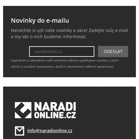
Novinky do e-mailu
Nenechte si ujít naše novinky a akce! Zadejte svůj e-mail
a my vás o nich budeme informovat.
Vyplněním a odesláním vaší emailové adresy vyjadřujete souhlas s jejím
užitím k zasílání newsletteru, dalších obchodních sdělení společnosti
info@naradionline.cz