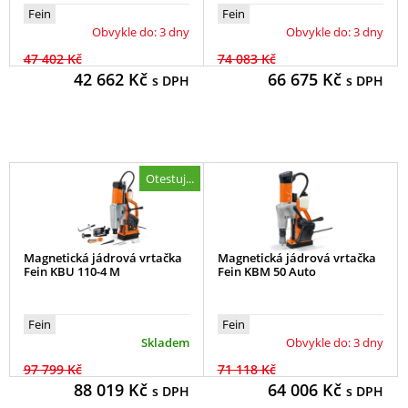
Fein
Fein
Obvykle do: 3 dny
Obvykle do: 3 dny
47 402 Kč
74 083 Kč
42 662
Kč
66 675
Kč
s DPH
s DPH
Otestuj...
Magnetická jádrová vrtačka
Magnetická jádrová vrtačka
Fein KBU 110-4 M
Fein KBM 50 Auto
Fein
Fein
Skladem
Obvykle do: 3 dny
97 799 Kč
71 118 Kč
88 019
Kč
64 006
Kč
s DPH
s DPH