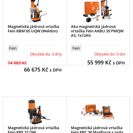
Magnetická jádrová vrtačka
Aku magnetická jádrová
Fein KBM 65 UQW (Weldon)
vrtačka Fein AKBU 35 PMQW
AS, 1x12Ah
Fein
Fein
Obvykle do: 3 dny
Obvykle do: 5 dní
55 999
Kč
74 083 Kč
s DPH
66 675
Kč
s DPH
Magnetická jádrová vrtačka
Magnetická jádrová vrtačka
Fein KBE 32 QW
Fein KBC 36 Magforce + sada