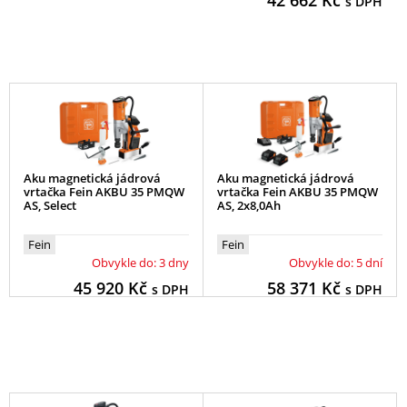
42 662
Kč
s DPH
Aku magnetická jádrová
Aku magnetická jádrová
vrtačka Fein AKBU 35 PMQW
vrtačka Fein AKBU 35 PMQW
AS, Select
AS, 2x8,0Ah
Fein
Fein
Obvykle do: 3 dny
Obvykle do: 5 dní
45 920
Kč
58 371
Kč
s DPH
s DPH