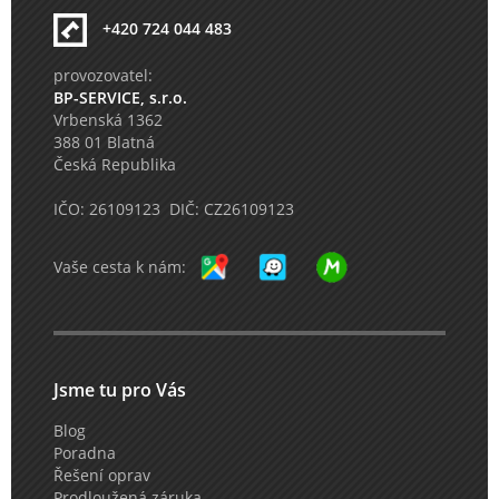
+420 724 044 483
provozovatel:
BP-SERVICE, s.r.o.
Vrbenská 1362
388 01 Blatná
Česká Republika
IČO: 26109123 DIČ: CZ26109123
Vaše cesta k nám:
Jsme tu pro Vás
Blog
Poradna
Řešení oprav
Prodloužená záruka