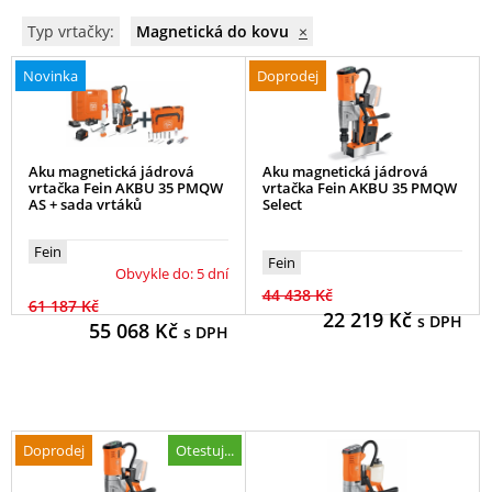
Typ vrtačky:
Magnetická do kovu
×
Novinka
Doprodej
Aku magnetická jádrová
Aku magnetická jádrová
vrtačka Fein AKBU 35 PMQW
vrtačka Fein AKBU 35 PMQW
AS + sada vrtáků
Select
Fein
Fein
Obvykle do: 5 dní
44 438 Kč
61 187 Kč
22 219
Kč
s DPH
55 068
Kč
s DPH
Doprodej
Otestuj...