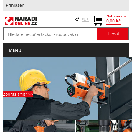
Přihlášení
Nákupní košík
KČ
EUR
0,00 Kč
MENU
Zobrazit filtr >>