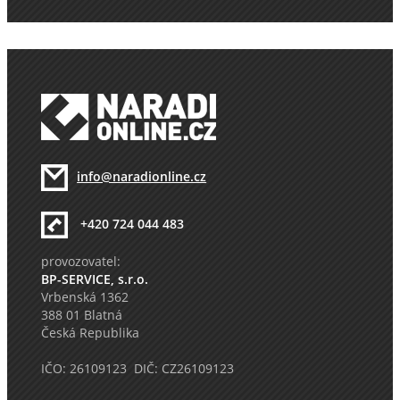
info@naradionline.cz
+420 724 044 483
provozovatel:
BP-SERVICE, s.r.o.
Vrbenská 1362
388 01 Blatná
Česká Republika
IČO: 26109123 DIČ: CZ26109123