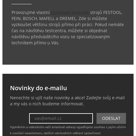
Provozujme vlastní
testovací centrum
strojů FESTOOL,
FEIN, BOSCH, MAFELL a DREMEL. Zde si můžete
vyzkoušet většinu strojů přímo při práci. Pokud nemáte
čas na návštěvu testcentra, můžete si objednat
návštěvu předváděcího vozu se specializovaným
technikem přímo u Vás.
Novinky do e-mailu
Nenechte si ujít naše novinky a akce! Zadejte svůj e-mail
a my vás o nich budeme informovat.
Vyplněním a odesláním vaší emailové adresy vyjadřujete souhlas s jejím užitím
k zasílání newsletteru, dalších obchodních sdělení společnosti