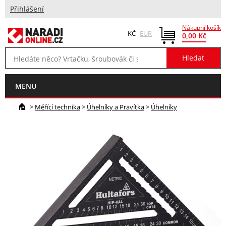
Přihlášení
Nákupní košík
KČ
EUR
0,00 Kč
MENU
>
Měřící technika
>
Úhelníky a Pravítka
>
Úhelníky