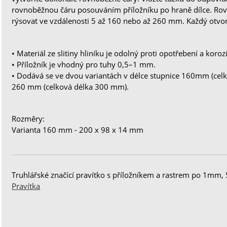
rovnoběžnou čáru posouváním příložníku po hraně dílce. R
rýsovat ve vzdálenosti 5 až 160 nebo až 260 mm. Každý otvo
• Materiál ze slitiny hliníku je odolný proti opotřebení a korozi
• Příložník je vhodný pro tuhy 0,5–1 mm.
• Dodává se ve dvou variantách v délce stupnice 160mm (ce
260 mm (celková délka 300 mm).
Rozměry:
Varianta 160 mm - 200 x 98 x 14 mm
Truhlářské značící pravítko s příložníkem a rastrem po 1mm,
Pravítka