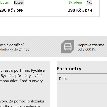
kladem
Bessey
Skladem
Pica
290
Kč
398
Kč
s DPH
s DPH
Parametry
 v rastru po 1 mm. Rychlé a
 Rychlé a přesné rýsování
Délka
anou dílce. Značící otvory
tvory. Za pomoci příložníku
jícího otvoru a vytvořte