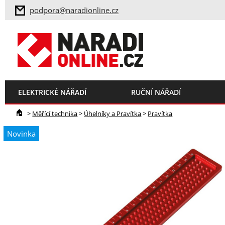
podpora@naradionline.cz
ELEKTRICKÉ NÁŘADÍ
RUČNÍ NÁŘADÍ
>
Měřící technika
>
Úhelníky a Pravítka
>
Pravítka
Novinka