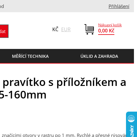
od
Přihlášení
Nákupní košík
KČ
EUR
0,00 Kč
MĚŘÍCÍ TECHNIKA
ÚKLID A ZAHRADA
 pravítko s příložníkem a
 5-160mm
značícími otvory v rastru po 1 mm. Rychlé a přesné rýsování