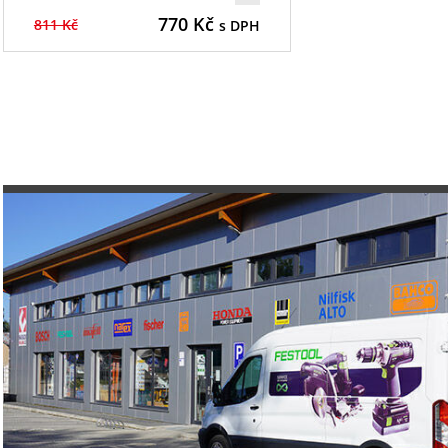
770
Kč
811 Kč
s DPH