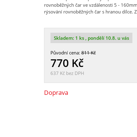
rovnoběžných čar ve vzdálenosti 5 - 160mm.
rýsování rovnoběžných čar s hranou dílce. Z
Skladem:
1 ks
, pondělí 10.8. u vás
Původní cena:
811 Kč
770
Kč
637 Kč
bez DPH
Doprava