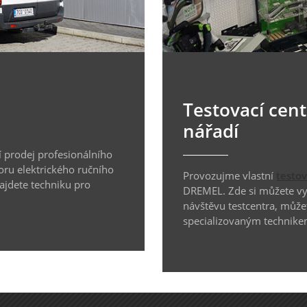
Testovací cen
nářadí
 prodej profesionálního
oru elektrického ručního
Provozujme vlastní
testo
najdete techniku pro
DREMEL. Zde si můžete vyz
návštěvu testcentra, může
specializovaným technike