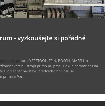
trum - vyzkoušejte si pořádné
vací centrum
strojů FESTOOL, FEIN, BOSCH, MAFELL a
koušet většinu strojů přímo při práci. Pokud nemáte čas na
te si objednat návštěvu předváděcího vozu se
m přímo u Vás.