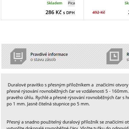
Skladem
Pica
S
286
Kč
492 Kč
s DPH
Duralové pravítko s přesným příložníkem a značícími otvory
přesné rýsování rovnoběžných čar ve vzdálenosti 5 - 160mm.
pravého úhlu. Rychlé a přesné rýsování rovnoběžných čar s hr
po 1 mm. Jasně čitelná stupnice po 5 mm.
Přesný a snadno použitelný duralový příložník se značícími o
vytvoříte dokonalé rovnoběžné čáry. Vložte tužku do odpovída