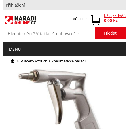
Přihlášení
Nákupní košík
KČ
EUR
0,00 Kč
MENU
>
Stlačený vzduch
>
Pneumatické nářadí