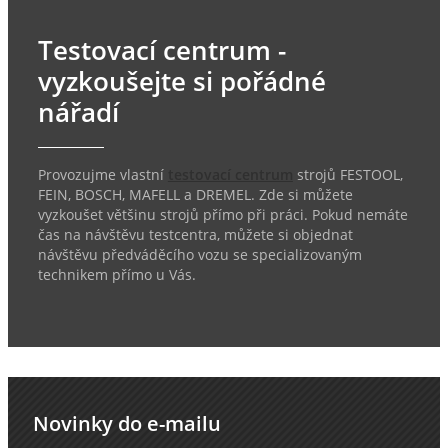
Testovací centrum -
vyzkoušejte si pořádné
nářadí
Provozujme vlastní
testovací centrum
strojů FESTOOL,
FEIN, BOSCH, MAFELL a DREMEL. Zde si můžete
vyzkoušet většinu strojů přímo při práci. Pokud nemáte
čas na návštěvu testcentra, můžete si objednat
návštěvu předváděcího vozu se specializovaným
technikem přímo u Vás.
Novinky do e-mailu