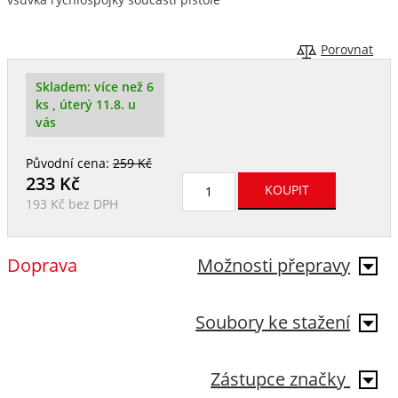
Porovnat
Skladem:
více než 6
ks
, úterý 11.8. u
vás
Původní cena:
259 Kč
233
Kč
193 Kč
bez DPH
Doprava
Možnosti přepravy
Soubory ke stažení
Zástupce značky