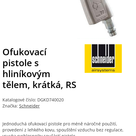
Ofukovací
pistole s
hliníkovým
tělem, krátká, RS
Katalogové číslo: DGKD740020
Značka:
Schneider
Jednoduchá ofukovací pistole pro méně náročné použití,
provedení z lehkého kovu, spouštění vzduchu bez regulace,
vsuvka rychlospojky součástí pistole