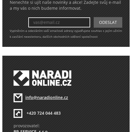
Nenechte si ujít naše novinky a akce! Zadejte svůj e-mail
a my vás o nich budeme informovat.
Vyplněním a odesláním vaší emailové adresy vyjadřujete souhlas s jejím užitím
k zasílání newsletteru, dalších obchodních sdělení společnosti
info@naradionline.cz
+420 724 044 483
provozovatel:
BP-SERVICE, s.r.o.