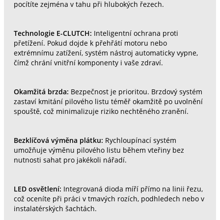
pocítíte zejména v tahu při hlubokých řezech.
Technologie E-CLUTCH:
Inteligentní ochrana proti
přetížení. Pokud dojde k přehřátí motoru nebo
extrémnímu zatížení, systém nástroj automaticky vypne,
čímž chrání vnitřní komponenty i vaše zdraví.
Okamžitá brzda:
Bezpečnost je prioritou. Brzdový systém
zastaví kmitání pilového listu téměř okamžitě po uvolnění
spouště, což minimalizuje riziko nechtěného zranění.
Bezklíčová výměna plátku:
Rychloupínací systém
umožňuje výměnu pilového listu během vteřiny bez
nutnosti sahat pro jakékoli nářadí.
LED osvětlení:
Integrovaná dioda míří přímo na linii řezu,
což oceníte při práci v tmavých rozích, podhledech nebo v
instalatérských šachtách.