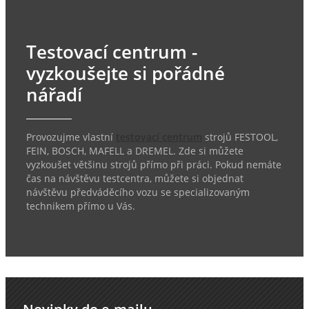
Testovací centrum -
vyzkoušejte si pořádné
nářadí
Provozujme vlastní
testovací centrum
strojů FESTOOL,
FEIN, BOSCH, MAFELL a DREMEL. Zde si můžete
vyzkoušet většinu strojů přímo při práci. Pokud nemáte
čas na návštěvu testcentra, můžete si objednat
návštěvu předváděcího vozu se specializovaným
technikem přímo u Vás.