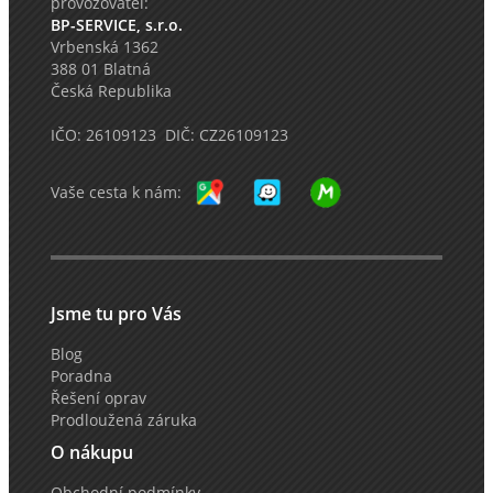
provozovatel:
BP-SERVICE, s.r.o.
Vrbenská 1362
388 01 Blatná
Česká Republika
IČO: 26109123 DIČ: CZ26109123
Vaše cesta k nám:
Jsme tu pro Vás
Blog
Poradna
Řešení oprav
Prodloužená záruka
O nákupu
Obchodní podmínky