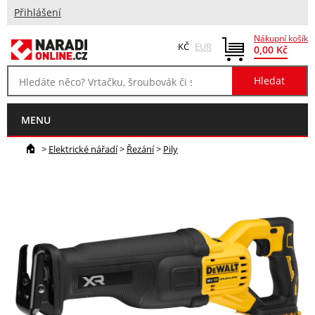
Přihlášení
Nákupní košík
KČ
EUR
0,00 Kč
MENU
>
Elektrické nářadí
>
Řezání
>
Pily