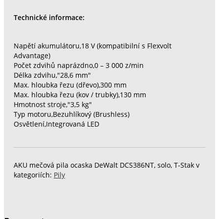
Technické informace:
Napětí akumulátoru,18 V (kompatibilní s Flexvolt
Advantage)
Počet zdvihů naprázdno,0 – 3 000 z/min
Délka zdvihu,"28,6 mm"
Max. hloubka řezu (dřevo),300 mm
Max. hloubka řezu (kov / trubky),130 mm
Hmotnost stroje,"3,5 kg"
Typ motoru,Bezuhlíkový (Brushless)
Osvětlení,Integrovaná LED
AKU mečová pila ocaska DeWalt DCS386NT, solo, T-Stak v
kategoriích:
Pily