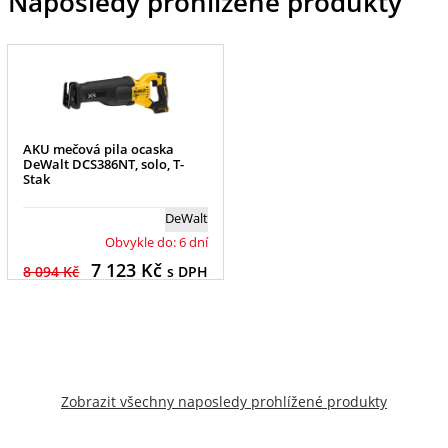
Naposledy prohlížené produkty
AKU mečová pila ocaska
DeWalt DCS386NT, solo, T-
Stak
DeWalt
Obvykle do: 6 dní
7 123
Kč
8 094 Kč
s DPH
Zobrazit všechny naposledy prohlížené produkty