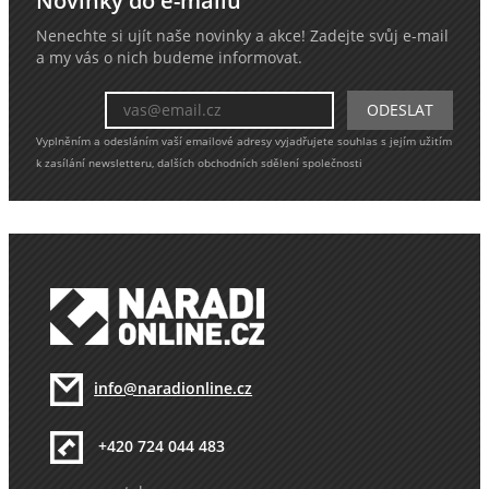
Novinky do e-mailu
Nenechte si ujít naše novinky a akce! Zadejte svůj e-mail
a my vás o nich budeme informovat.
Vyplněním a odesláním vaší emailové adresy vyjadřujete souhlas s jejím užitím
k zasílání newsletteru, dalších obchodních sdělení společnosti
info@naradionline.cz
+420 724 044 483