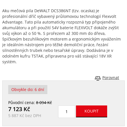
Aku mečová pila DeWALT DCS386NT (tzv. ocaska) je
profesionální dříč vybavený průlomovou technologií Flexvolt
Advantage. Tato pila automaticky rozpozná typ připojeného
akumulátoru a při použití 54V baterie FLEXVOLT dokáže zvýšit
svůj výkon až o 50 %. S prořezem až 300 mm do dřeva,
špičkovým bezuhlíkovým motorem a ergonomickým vyvážením
je ideálním nástrojem pro těžké demoliční práce, řezání
silnostěnných trubek nebo tesařské úpravy. Dodávána je v
odolném kufru TSTAK, připravena pro váš stávající 18V XR
systém.
Porovnat
Obvykle do:
6 dní
Původní cena:
8 094 Kč
7 123
Kč
5 887 Kč
bez DPH