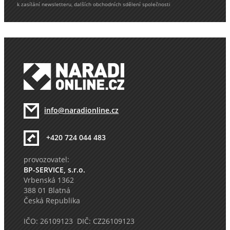
k zasílání newsletteru, dalších obchodních sdělení společnosti
info@naradionline.cz
+420 724 044 483
provozovatel:
BP-SERVICE, s.r.o.
Vrbenská 1362
388 01 Blatná
Česká Republika
IČO: 26109123 DIČ: CZ26109123