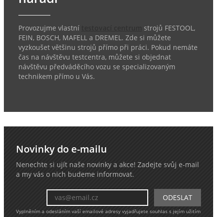
Provozujme vlastní
testovací centrum
strojů FESTOOL,
FEIN, BOSCH, MAFELL a DREMEL. Zde si můžete
vyzkoušet většinu strojů přímo při práci. Pokud nemáte
čas na návštěvu testcentra, můžete si objednat
návštěvu předváděcího vozu se specializovaným
technikem přímo u Vás.
Novinky do e-mailu
Nenechte si ujít naše novinky a akce! Zadejte svůj e-mail
a my vás o nich budeme informovat.
Vyplněním a odesláním vaší emailové adresy vyjadřujete souhlas s jejím užitím