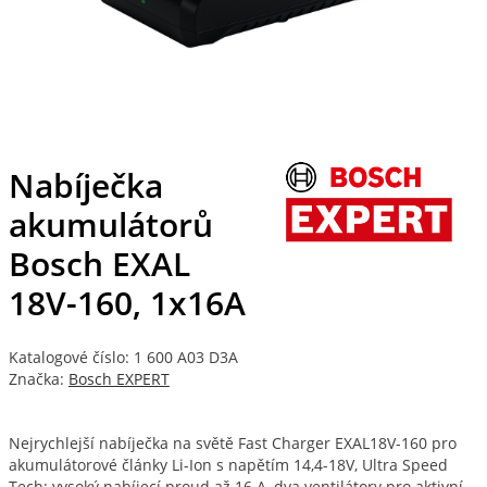
Nabíječka
akumulátorů
Bosch EXAL
18V-160, 1x16A
Katalogové číslo: 1 600 A03 D3A
Značka:
Bosch EXPERT
Nejrychlejší nabíječka na světě Fast Charger EXAL18V-160 pro
akumulátorové články Li-Ion s napětím 14,4-18V, Ultra Speed
Tech: vysoký nabíjecí proud až 16 A, dva ventilátory pro aktivní