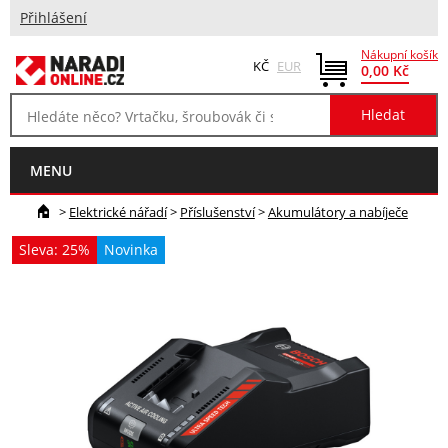
Přihlášení
Nákupní košík
KČ
EUR
0,00 Kč
MENU
>
Elektrické nářadí
>
Příslušenství
>
Akumulátory a nabíječe
Sleva: 25%
Novinka