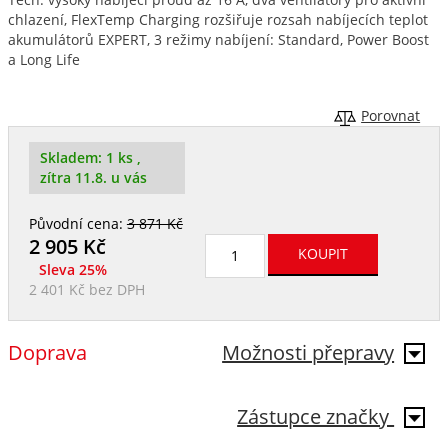
chlazení, FlexTemp Charging rozšiřuje rozsah nabíjecích teplot
akumulátorů EXPERT, 3 režimy nabíjení: Standard, Power Boost
a Long Life
Porovnat
Skladem:
1 ks
,
zítra 11.8. u vás
Původní cena:
3 871 Kč
2 905
Kč
Sleva 25%
2 401 Kč
bez DPH
Doprava
Možnosti přepravy
Zástupce značky