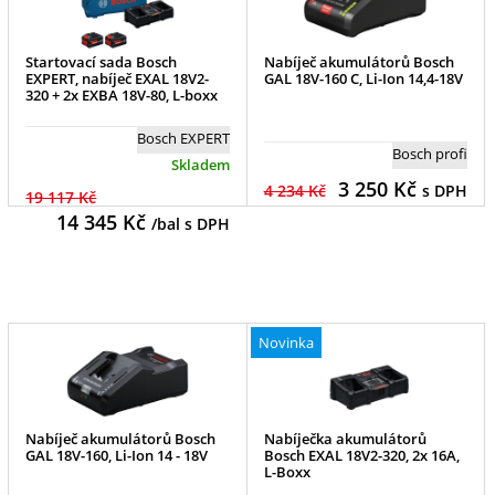
Startovací sada Bosch
Nabíječ akumulátorů Bosch
EXPERT, nabíječ EXAL 18V2-
GAL 18V-160 C, Li-Ion 14,4-18V
320 + 2x EXBA 18V-80, L-boxx
Bosch EXPERT
Bosch profi
Skladem
3 250
Kč
4 234 Kč
s DPH
19 117 Kč
14 345
Kč
/bal s DPH
Novinka
Nabíječ akumulátorů Bosch
Nabíječka akumulátorů
GAL 18V-160, Li-Ion 14 - 18V
Bosch EXAL 18V2-320, 2x 16A,
L-Boxx