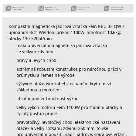
Kompaktní magnetická jádrová vrtačka Fein KBU 35 QW s
upínáním 3/4" Weldon, příkon 1100W, hmotnost 10,6kg;
otáčky 130-520ot/min
malá univerzální magnetická jádrová vrtačka
se velkým zdvihem
pravý a levých chod
extrémně robustní konstrukce pro náročnou práci v
průmyslu a řemeslné výrobě
výkyvně uloženým kabel v ochaném krytu mezi
základnou a motorem
ideální poměr hmotnost-výkon
velký výkon motoru Fein 1100W pro stabilní otáčky a
rychlý postup práce
pravotočivý, levotočivý chod, elektronické nastavení
otáček a velký rozsahu zdvihu 260 mm, to vše
pro univerzální použití, např. jádrové, spirálové vrtání,