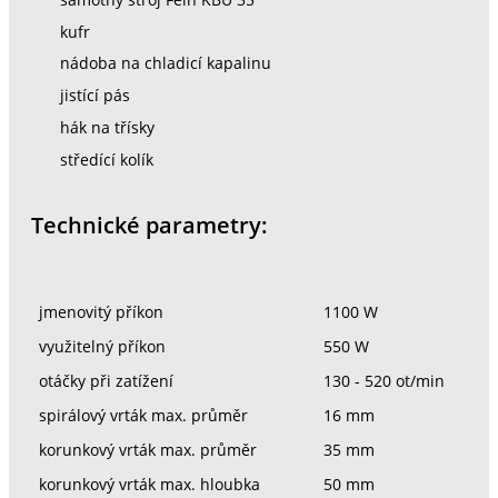
kufr
nádoba na chladicí kapalinu
jistící pás
hák na třísky
středící kolík
Technické parametry:
jmenovitý příkon
1100 W
využitelný příkon
550 W
otáčky při zatížení
130 - 520 ot/min
spirálový vrták max. průměr
16 mm
korunkový vrták max. průměr
35 mm
korunkový vrták max. hloubka
50 mm