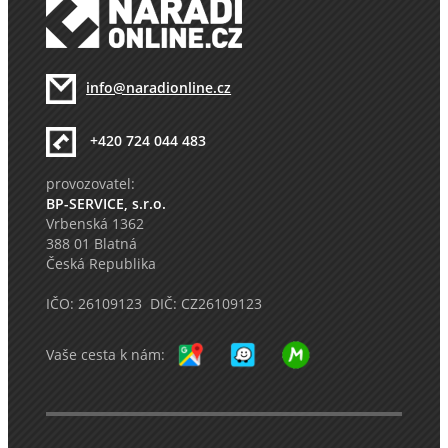
info@naradionline.cz
+420 724 044 483
provozovatel:
BP-SERVICE, s.r.o.
Vrbenská 1362
388 01 Blatná
Česká Republika
IČO: 26109123 DIČ: CZ26109123
Vaše cesta k nám: