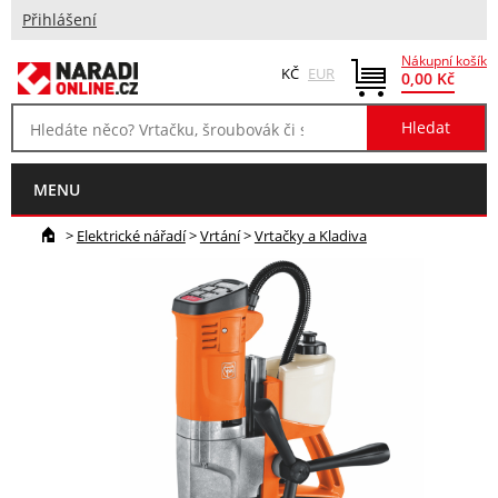
Přihlášení
Nákupní košík
KČ
EUR
0,00 Kč
MENU
>
Elektrické nářadí
>
Vrtání
>
Vrtačky a Kladiva