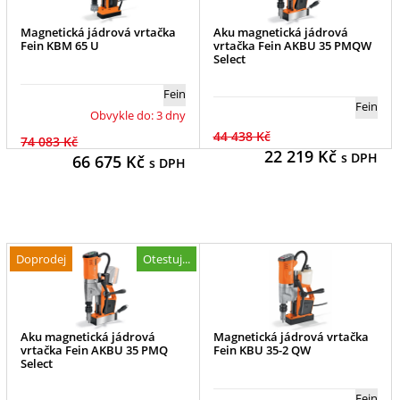
Magnetická jádrová vrtačka
Aku magnetická jádrová
Fein KBM 65 U
vrtačka Fein AKBU 35 PMQW
Select
Fein
Fein
Obvykle do: 3 dny
44 438 Kč
74 083 Kč
22 219
Kč
s DPH
66 675
Kč
s DPH
Doprodej
Otestuj...
Aku magnetická jádrová
Magnetická jádrová vrtačka
vrtačka Fein AKBU 35 PMQ
Fein KBU 35-2 QW
Select
Fein