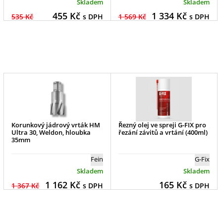
Skladem
Skladem
455
Kč
1 334
Kč
535 Kč
s DPH
1 569 Kč
s DPH
Korunkový jádrový vrták HM
Řezný olej ve spreji G-FIX pro
Ultra 30, Weldon, hloubka
řezání závitů a vrtání (400ml)
35mm
Fein
G-Fix
Skladem
Skladem
1 162
Kč
165
Kč
1 367 Kč
s DPH
s DPH