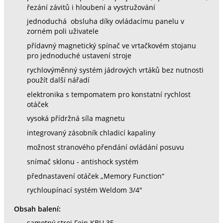
řezání závitů i hloubení a vystružování
jednoduchá obsluha díky ovládacímu panelu v
zorném poli uživatele
přídavný magnetický spínač ve vrtačkovém stojanu
pro jednoduché ustavení stroje
rychlovýměnný systém jádrových vrtáků bez nutnosti
použít další nářadí
elektronika s tempomatem pro konstatní rychlost
otáček
vysoká přídržná síla magnetu
integrovaný zásobník chladicí kapaliny
možnost stranového přendání ovládání posuvu
snímač sklonu - antishock systém
přednastavení otáček „Memory Function“
rychloupínací systém Weldom 3/4"
Obsah balení:
samotný stroj Fein KBU 35