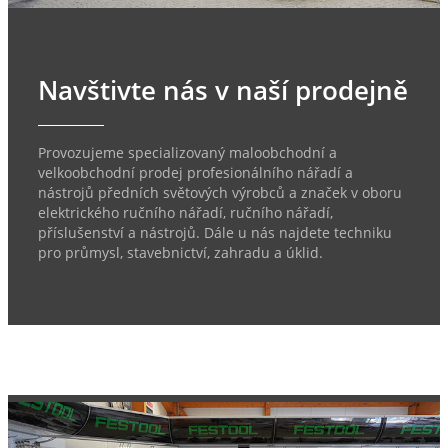
Navštivte nás v naší prodejně
Provozujeme specializovaný maloobchodní a
velkoobchodní prodej profesionálního nářadí a
nástrojů předních světových výrobců a značek v oboru
elektrického ručního nářadí, ručního nářadí,
příslušenství a nástrojů. Dále u nás najdete techniku
pro průmysl, stavebnictví, zahradu a úklid.