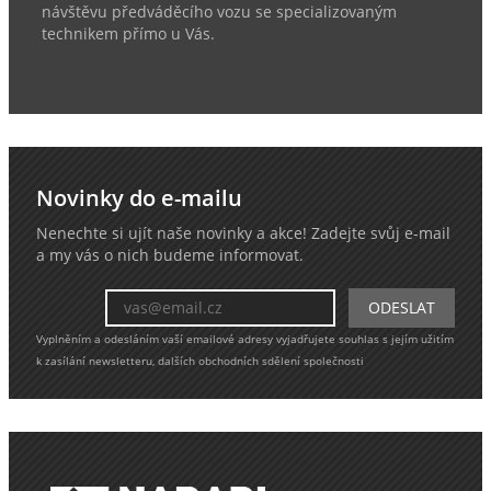
návštěvu předváděcího vozu se specializovaným
technikem přímo u Vás.
Novinky do e-mailu
Nenechte si ujít naše novinky a akce! Zadejte svůj e-mail
a my vás o nich budeme informovat.
Vyplněním a odesláním vaší emailové adresy vyjadřujete souhlas s jejím užitím
k zasílání newsletteru, dalších obchodních sdělení společnosti