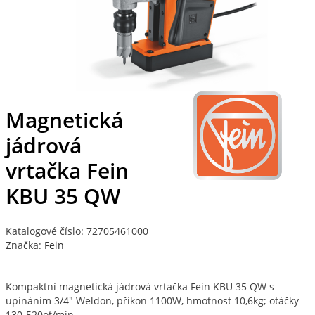
Magnetická
jádrová
vrtačka Fein
KBU 35 QW
Katalogové číslo: 72705461000
Značka:
Fein
Kompaktní magnetická jádrová vrtačka Fein KBU 35 QW s
upínáním 3/4" Weldon, příkon 1100W, hmotnost 10,6kg; otáčky
130-520ot/min