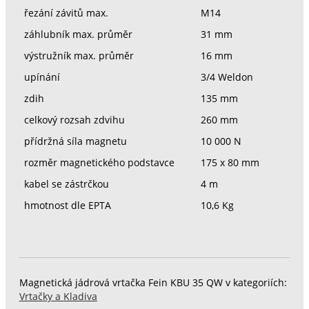
řezání závitů max.
M14
záhlubník max. průměr
31 mm
výstružník max. průměr
16 mm
upínání
3/4 Weldon
zdih
135 mm
celkový rozsah zdvihu
260 mm
přídržná síla magnetu
10 000 N
rozměr magnetického podstavce
175 x 80 mm
kabel se zástrčkou
4 m
hmotnost dle EPTA
10,6 Kg
Magnetická jádrová vrtačka Fein KBU 35 QW v kategoriích:
Vrtačky a Kladiva