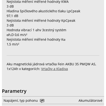
Nejistota měření měřené hodnoty KWA
3 dB
Hladina špičkového akustického tlaku LpCpeak
97,1 dB
Nejistota měření měřené hodnoty KpCpeak
3 dB
Hodnota vibrací 1 αhv 3cestný systém
αh,D 0,6 m/s²
Nejistota měření měřené hodnoty Kα
1,5 m/s²
Aku magnetická jádrová vrtačka Fein AKBU 35 PMQW AS,
1x12Ah v kategoriích:
Vrtačky a Kladiva
Parametry
Napájení, typ pohonu
Akumulátorové