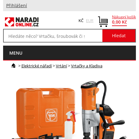
Přihlášení
Nákupní košík
KČ
EUR
0,00 Kč
MENU
>
Elektrické nářadí
>
Vrtání
>
Vrtačky a Kladiva