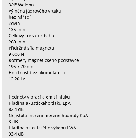
3/4" Weldon
Výměna jádrového vrtáku
bez nářadí
Zdvih
135 mm
Celkový rozsah zdvihu
260 mm
Přídržná síla magnetu
9 000 N
Rozměry magnetického podstavce
195 x 70 mm
Hmotnost bez akumulátoru
12,20 kg
Hodnoty vibrací a emisí hluku
Hladina akustického tlaku LpA
82,4 dB
Nejistota měření měřené hodnoty KpA
3 dB
Hladina akustického výkonu LWA
93,4 dB