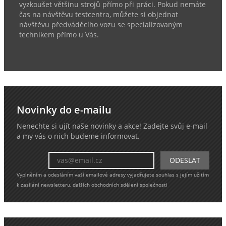
vyzkoušet většinu strojů přímo při práci. Pokud nemáte
čas na návštěvu testcentra, můžete si objednat
návštěvu předváděcího vozu se specializovaným
technikem přímo u Vás.
Novinky do e-mailu
Nenechte si ujít naše novinky a akce! Zadejte svůj e-mail
a my vás o nich budeme informovat.
Vyplněním a odesláním vaší emailové adresy vyjadřujete souhlas s jejím užitím
k zasílání newsletteru, dalších obchodních sdělení společnosti