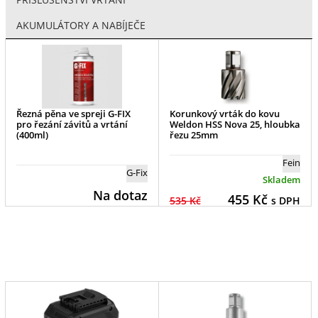
AKUMULÁTORY A NABÍJEČE
Řezná pěna ve spreji G-FIX
Korunkový vrták do kovu
pro řezání závitů a vrtání
Weldon HSS Nova 25, hloubka
(400ml)
řezu 25mm
Fein
G-Fix
Skladem
Na dotaz
455
Kč
535 Kč
s DPH