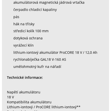
akumulátorová magnetická jádrová vrtačka
čerpadlo chladicí kapaliny
pás
hák na třísky
středicí kolík 100 mm
dotyková ochrana
vyrážecí klín
lithium-iontový akumulátor ProCORE 18 V / 12,0 Ah
rychlonabíječka GAL18 V-160 AS
umělohmotný kufr na nářadí
Technické informace:
Napětí akumulátoru
18 V
Kompatibilita akumulátoru
Lithium-iontový / ProCORE lithium-iontový**