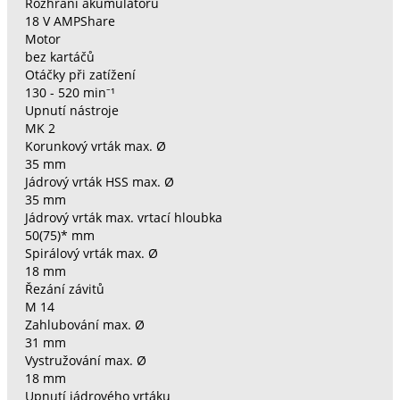
Rozhraní akumulátoru
18 V AMPShare
Motor
bez kartáčů
Otáčky při zatížení
130 - 520 min⁻¹
Upnutí nástroje
MK 2
Korunkový vrták max. Ø
35 mm
Jádrový vrták HSS max. Ø
35 mm
Jádrový vrták max. vrtací hloubka
50(75)* mm
Spirálový vrták max. Ø
18 mm
Řezání závitů
M 14
Zahlubování max. Ø
31 mm
Vystružování max. Ø
18 mm
Upnutí jádrového vrtáku