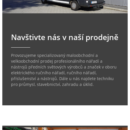
Navštivte nás v naší prodejně
Provozujeme specializovaný maloobchodní a
velkoobchodní prodej profesionálního nářadí a
nástrojů předních světových výrobců a značek v oboru
elektrického ručního nářadí, ručního nářadí,
příslušenství a nástrojů. Dále u nás najdete techniku
pro průmysl, stavebnictví, zahradu a úklid.