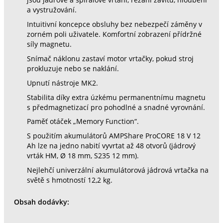
jsou jádrové a spirálové vrtání, řezání závitů, hloubení
a vystružování.
Intuitivní koncepce obsluhy bez nebezpečí záměny v
zorném poli uživatele. Komfortní zobrazení přídržné
síly magnetu.
Snímač náklonu zastaví motor vrtačky, pokud stroj
prokluzuje nebo se naklání.
Upnutí nástroje MK2.
Stabilita díky extra úzkému permanentnímu magnetu
s předmagnetizací pro pohodlné a snadné vyrovnání.
Paměť otáček „Memory Function“.
S použitím akumulátorů AMPShare ProCORE 18 V 12
Ah lze na jedno nabití vyvrtat až 48 otvorů (jádrový
vrták HM, Ø 18 mm, S235 12 mm).
Nejlehčí univerzální akumulátorová jádrová vrtačka na
světě s hmotností 12,2 kg.
Obsah dodávky: