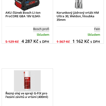
AKU článek Bosch Li-Ion
Korunkový jádrový vrták HM
ProCORE GBA 18V 8,0Ah
Ultra 30, Weldon, hloubka
35mm
Bosch profi
Fein
Skladem
Skladem
4 287
Kč
1 162
Kč
5 129 Kč
s DPH
1 367 Kč
s DPH
Řezný olej ve spreji G-FIX pro
řezání závitů a vrtání (400ml)