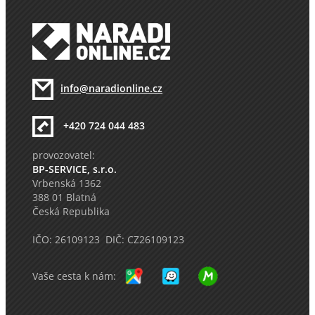
info@naradionline.cz
+420 724 044 483
provozovatel:
BP-SERVICE, s.r.o.
Vrbenská 1362
388 01 Blatná
Česká Republika
IČO: 26109123 DIČ: CZ26109123
Vaše cesta k nám: