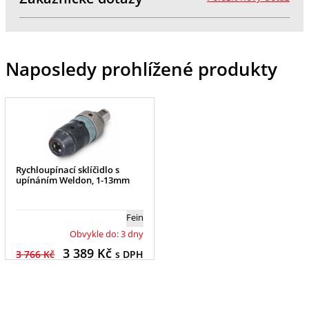
Naposledy prohlížené produkty
Rychloupínací sklíčidlo s
upínáním Weldon, 1-13mm
Fein
Obvykle do: 3 dny
3 389
Kč
3 766 Kč
s DPH