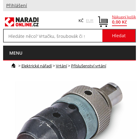
Přihlášení
Nákupní košík
KČ
EUR
0,00 Kč
MENU
>
Elektrické nářadí
>
Vrtání
>
Příslušenství vrtání