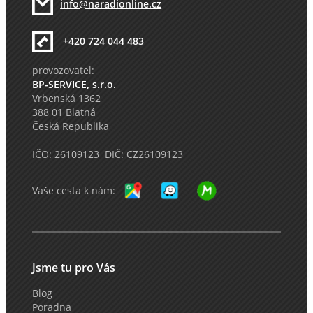
info@naradionline.cz
+420 724 044 483
provozovatel:
BP-SERVICE, s.r.o.
Vrbenská 1362
388 01 Blatná
Česká Republika
IČO: 26109123 DIČ: CZ26109123
Vaše cesta k nám:
Jsme tu pro Vás
Blog
Poradna