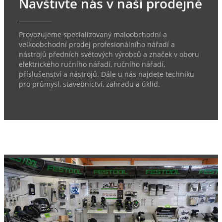
Navštivte nás v naší prodejně
Provozujeme specializovaný maloobchodní a
velkoobchodní prodej profesionálního nářadí a
nástrojů předních světových výrobců a značek v oboru
elektrického ručního nářadí, ručního nářadí,
příslušenství a nástrojů. Dále u nás najdete techniku
pro průmysl, stavebnictví, zahradu a úklid.