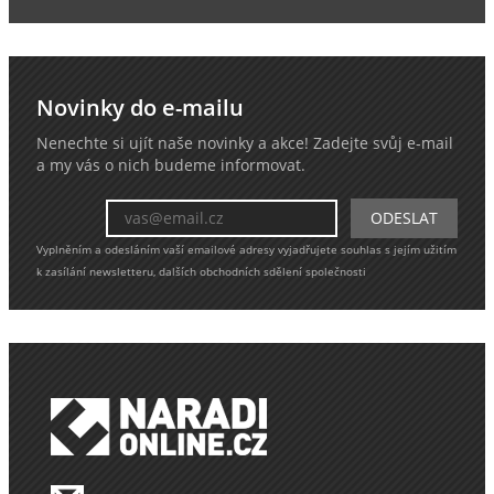
Novinky do e-mailu
Nenechte si ujít naše novinky a akce! Zadejte svůj e-mail
a my vás o nich budeme informovat.
Vyplněním a odesláním vaší emailové adresy vyjadřujete souhlas s jejím užitím
k zasílání newsletteru, dalších obchodních sdělení společnosti