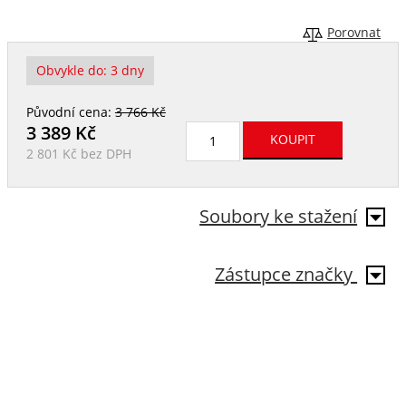
Porovnat
Obvykle do:
3 dny
Původní cena:
3 766 Kč
3 389
Kč
2 801 Kč
bez DPH
Soubory ke stažení
Zástupce značky