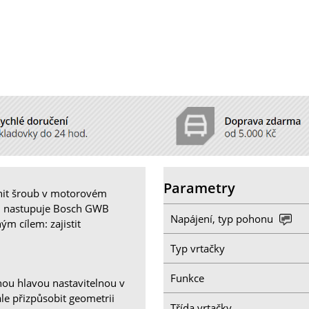
Parametry
lnit šroub v motorovém
ů, nastupuje Bosch GWB
Napájení, typ pohonu
ým cílem: zajistit
Typ vrtačky
Funkce
nou hlavou nastavitelnou v
le přizpůsobit geometrii
Třída vrtačky