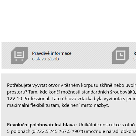
Potřebujete vyvrtat otvor v těsném korpusu skříně nebo uvo
prostoru? Tam, kde končí možnosti standardních šroubovák
12V-10 Professional. Tato úhlová vrtačka byla vyvinuta s jedin
maximální flexibilitu tam, kde není místo nazbyt.
Revoluční polohovatelná hlava :
Unikátní konstrukce s otoč
5 polohách (0°/22,5°/45°/67,5°/90°) umožňuje nářadí dokona