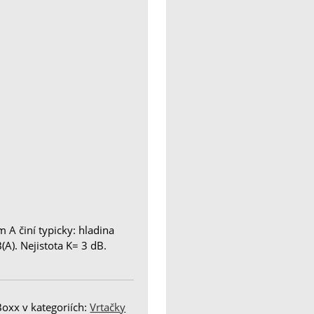
A činí typicky: hladina
A). Nejistota K= 3 dB.
oxx v kategoriích:
Vrtačky