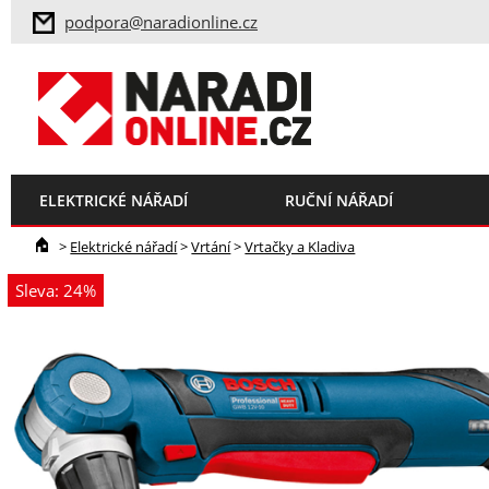
podpora@naradionline.cz
ELEKTRICKÉ NÁŘADÍ
RUČNÍ NÁŘADÍ
>
Elektrické nářadí
>
Vrtání
>
Vrtačky a Kladiva
Sleva: 24%