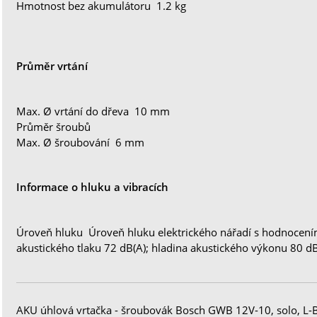
Hmotnost bez akumulátoru 1.2 kg
Průměr vrtání
Max. Ø vrtání do dřeva 10 mm
Průměr šroubů
Max. Ø šroubování 6 mm
Informace o hluku a vibracích
Úroveň hluku Úroveň hluku elektrického nářadí s hodnocením 
akustického tlaku 72 dB(A); hladina akustického výkonu 80 dB(
AKU úhlová vrtačka - šroubovák Bosch GWB 12V-10, solo, L-B