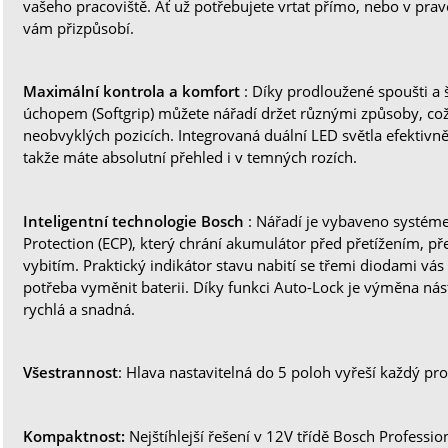
vašeho pracoviště. Ať už potřebujete vrtat přímo, nebo v pr
vám přizpůsobí.
Maximální kontrola a komfort
: Díky prodloužené spoušti a 
úchopem (Softgrip) můžete nářadí držet různými způsoby, což j
neobvyklých pozicích. Integrovaná duální LED světla efektivně
takže máte absolutní přehled i v temných rozích.
Inteligentní technologie Bosch
: Nářadí je vybaveno systéme
Protection (ECP), který chrání akumulátor před přetížením, 
vybitím. Praktický indikátor stavu nabití se třemi diodami vás
potřeba vyměnit baterii. Díky funkci Auto-Lock je výměna nás
rychlá a snadná.
Všestrannost
: Hlava nastavitelná do 5 poloh vyřeší každý p
Kompaktnost:
Nejštíhlejší řešení v 12V třídě Bosch Professio