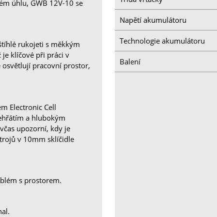
avém úhlu, GWB 12V-10 se
Napětí akumulátoru
Technologie akumulátoru
štíhlé rukojeti s měkkým
e klíčové při práci v
Balení
 osvětlují pracovní prostor,
m Electronic Cell
přehřátím a hlubokým
 včas upozorní, kdy je
trojů v 10mm sklíčidle
roblém s prostorem.
nal.