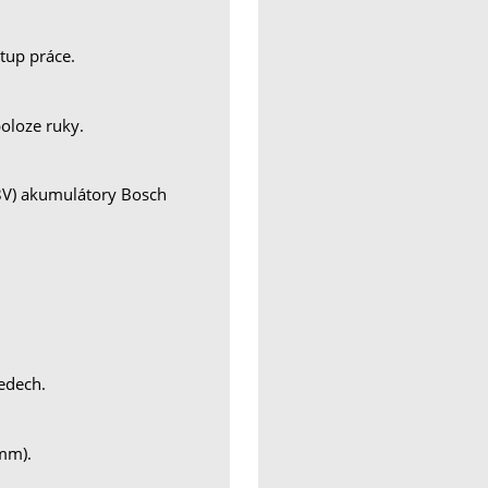
tup práce.
oloze ruky.
,8V) akumulátory Bosch
edech.
mm).