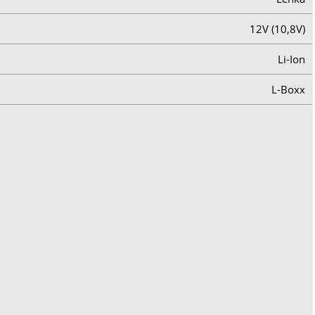
12V (10,8V)
Li-Ion
L-Boxx