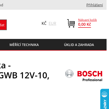
od
Přihlášení
Nákupní košík
KČ
EUR
0,00 Kč
MĚŘÍCÍ TECHNIKA
ÚKLID A ZAHRADA
a -
GWB 12V-10,