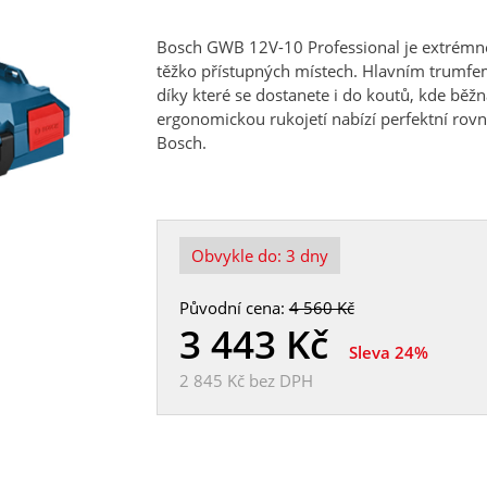
Bosch GWB 12V-10 Professional je extrémně
těžko přístupných místech. Hlavním trumfem
díky které se dostanete i do koutů, kde běžn
ergonomickou rukojetí nabízí perfektní ro
Bosch.
Obvykle do:
3 dny
Původní cena:
4 560 Kč
3 443
Kč
Sleva 24%
2 845 Kč
bez DPH