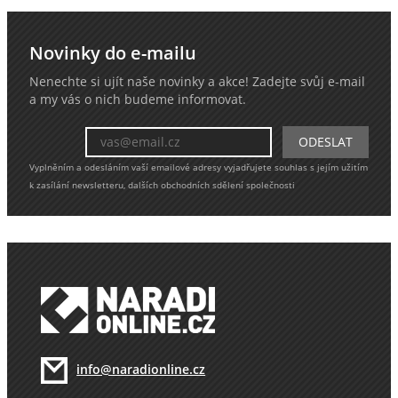
Novinky do e-mailu
Nenechte si ujít naše novinky a akce! Zadejte svůj e-mail
a my vás o nich budeme informovat.
Vyplněním a odesláním vaší emailové adresy vyjadřujete souhlas s jejím užitím
k zasílání newsletteru, dalších obchodních sdělení společnosti
info@naradionline.cz