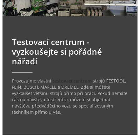
Testovací centrum -
vyzkoušejte si pořádné
nářadí
Provozujme vlastní
testovací centrum
strojů FESTOOL,
FEIN, BOSCH, MAFELL a DREMEL. Zde si můžete
vyzkoušet většinu strojů přímo při práci. Pokud nemáte
čas na návštěvu testcentra, můžete si objednat
návštěvu předváděcího vozu se specializovaným
technikem přímo u Vás.