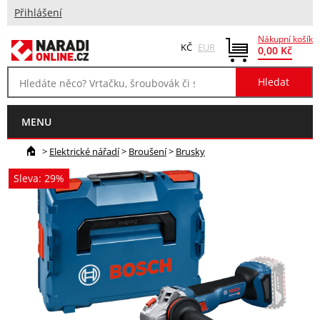
Přihlášení
Nákupní košík
KČ
EUR
0,00 Kč
MENU
>
Elektrické nářadí
>
Broušení
>
Brusky
Sleva: 29%