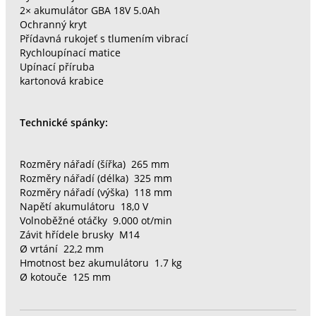
2× akumulátor GBA 18V 5.0Ah
Ochranný kryt
Přídavná rukojeť s tlumením vibrací
Rychloupínací matice
Upínací příruba
kartonová krabice
Technické spánky:
Rozměry nářadí (šířka) 265 mm
Rozměry nářadí (délka) 325 mm
Rozměry nářadí (výška) 118 mm
Napětí akumulátoru 18,0 V
Volnoběžné otáčky 9.000 ot/min
Závit hřídele brusky M14
Ø vrtání 22,2 mm
Hmotnost bez akumulátoru 1.7 kg
Ø kotouče 125 mm