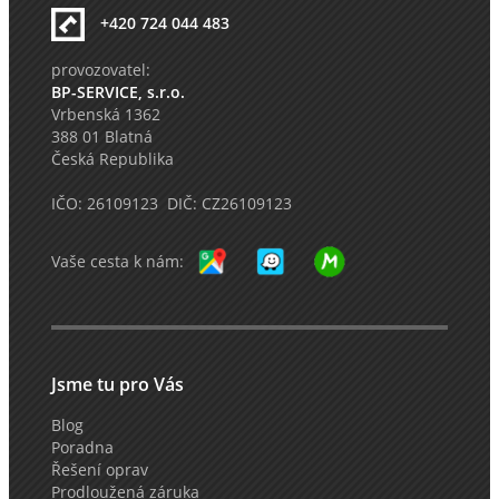
+420 724 044 483
provozovatel:
BP-SERVICE, s.r.o.
Vrbenská 1362
388 01 Blatná
Česká Republika
IČO: 26109123 DIČ: CZ26109123
Vaše cesta k nám:
Jsme tu pro Vás
Blog
Poradna
Řešení oprav
Prodloužená záruka