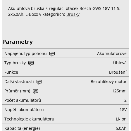
Aku úhlová bruska s regulací otáček Bosch GWS 18V-11 S,
2x5,0Ah, L-Boxx v kategoriích:
Brusky
Parametry
Napájení, typ pohonu
Akumulátorové
Typ brusky
Úhlová
Funkce
Broušení
Další vlastnosti
Bezuhlíkový motor
Průměr (mm)
125mm
Počet akumulátorů
2
Napětí akumulátoru
18V
Technologie akumulátoru
Li-Ion
Kapacita (energie)
5,0Ah