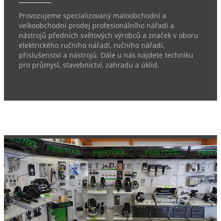
Provozujeme specializovaný maloobchodní a
velkoobchodní prodej profesionálního nářadí a
nástrojů předních světových výrobců a značek v oboru
elektrického ručního nářadí, ručního nářadí,
příslušenství a nástrojů. Dále u nás najdete techniku
pro průmysl, stavebnictví, zahradu a úklid.