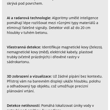
skrývá pod povrchem.
AI a radarová technologie:
Algoritmy umělé inteligence
pomáhají lépe rozlišovat mezi různými typy materiálů a
eliminují falešné signály. Detektor vidí až do 20 cm
hloubky v tuhém betonu.
Všestranná detekce:
Identifikuje magnetické kovy (železo),
nemagnetické kovy (měď), elektrické kabely, plastové
trubky (včetně prázdných) i dřevěné rastry v
sádrokartonu.
3D zobrazení a vizualizace:
Už žádné pípání bez kontextu.
Přístroj vám na barevném displeji ukáže hloubku, polohu
a odhadovaný typ objektu, což umožňuje precizní
plánování vrtání.
Detekce netěsností:
Pomáhá lokalizovat úniky vody v