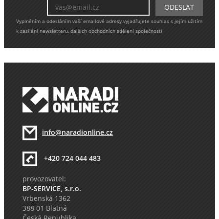
Vyplněním a odesláním vaší emailové adresy vyjadřujete souhlas s jejím užitím
k zasílání newsletteru, dalších obchodních sdělení společnosti
info@naradionline.cz
+420 724 044 483
provozovatel:
BP-SERVICE, s.r.o.
Vrbenská 1362
388 01 Blatná
Česká Republika