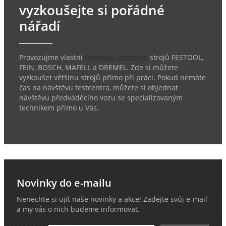
vyzkoušejte si pořádné
nářadí
Provozujme vlastní
testovací centrum
strojů FESTOOL,
FEIN, BOSCH, MAFELL a DREMEL. Zde si můžete
vyzkoušet většinu strojů přímo při práci. Pokud nemáte
čas na návštěvu testcentra, můžete si objednat
návštěvu předváděcího vozu se specializovaným
technikem přímo u Vás.
Novinky do e-mailu
Nenechte si ujít naše novinky a akce! Zadejte svůj e-mail
a my vás o nich budeme informovat.