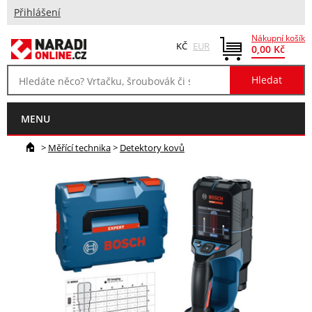
Přihlášení
Nákupní košík
KČ
EUR
0,00 Kč
MENU
>
Měřící technika
>
Detektory kovů