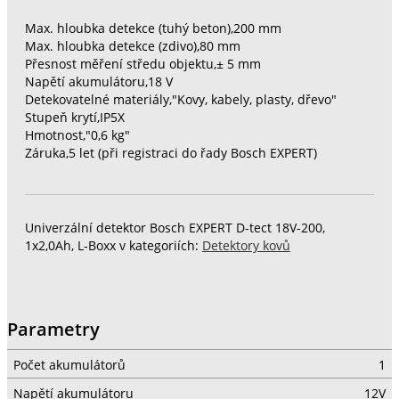
Max. hloubka detekce (tuhý beton),200 mm
Max. hloubka detekce (zdivo),80 mm
Přesnost měření středu objektu,± 5 mm
Napětí akumulátoru,18 V
Detekovatelné materiály,"Kovy, kabely, plasty, dřevo"
Stupeň krytí,IP5X
Hmotnost,"0,6 kg"
Záruka,5 let (při registraci do řady Bosch EXPERT)
Univerzální detektor Bosch EXPERT D-tect 18V-200,
1x2,0Ah, L-Boxx v kategoriích:
Detektory kovů
Parametry
Počet akumulátorů
1
Napětí akumulátoru
12V