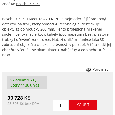
Značka:
Bosch EXPERT
Bosch EXPERT D-tect 18V-200-17C je nejmodernější radarový
detektor na trhu, který pomocí AI technologie identifikuje
objekty až do hloubky 200 mm. Tento profesionální skener
spolehlivě lokalizuje kovy, kabely (pod napětím i bez), plastové
trubky i dřevěné konstrukce. Nabízí unikátní funkce jako 3D
zobrazení objektů a detekci netěsností v potrubí. V této sadě jej
obdržíte včetně 18V akumulátoru, nabíječky a odolného kufru L-
Boxx.
Porovnat
Skladem:
1 ks
,
úterý 11.8. u vás
30 728
Kč
25 395 Kč
bez DPH