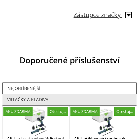
Zástupce značky
Doporučené příslušenství
NEJOBLÍBENĚJŠÍ
VRTAČKY A KLADIVA
AKU ZDARMA
Otestuj...
AKU ZDARMA
Otestuj...
AKU vrtací šroubovák Festool
AKU příklepový šroubovák