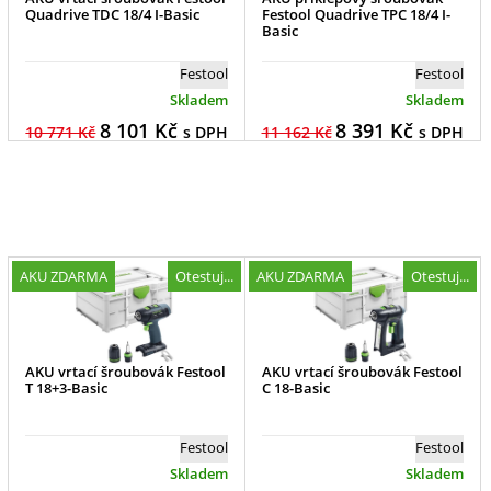
Quadrive TDC 18/4 I-Basic
Festool Quadrive TPC 18/4 I-
Basic
Festool
Festool
Skladem
Skladem
8 101
Kč
8 391
Kč
10 771 Kč
s DPH
11 162 Kč
s DPH
AKU ZDARMA
Otestuj...
AKU ZDARMA
Otestuj...
AKU vrtací šroubovák Festool
AKU vrtací šroubovák Festool
T 18+3-Basic
C 18-Basic
Festool
Festool
Skladem
Skladem