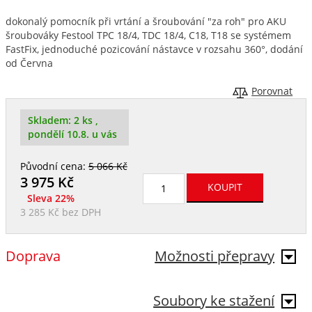
dokonalý pomocník při vrtání a šroubování "za roh" pro AKU
šroubováky Festool TPC 18/4, TDC 18/4, C18, T18 se systémem
FastFix, jednoduché pozicování nástavce v rozsahu 360°, dodání
od Června
Porovnat
Skladem:
2 ks
,
pondělí 10.8. u vás
Původní cena:
5 066 Kč
3 975
Kč
Sleva 22%
3 285 Kč
bez DPH
Doprava
Možnosti přepravy
Soubory ke stažení