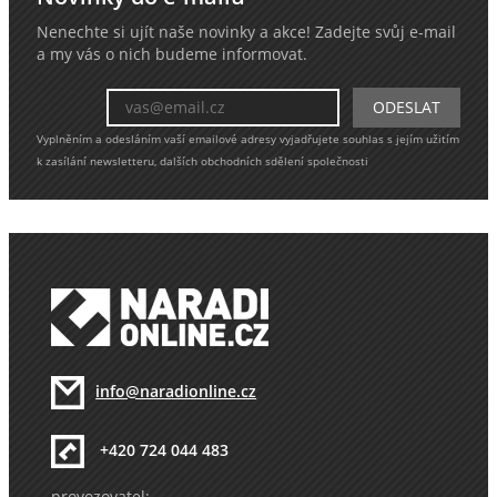
Nenechte si ujít naše novinky a akce! Zadejte svůj e-mail
a my vás o nich budeme informovat.
Vyplněním a odesláním vaší emailové adresy vyjadřujete souhlas s jejím užitím
k zasílání newsletteru, dalších obchodních sdělení společnosti
info@naradionline.cz
+420 724 044 483
provozovatel: