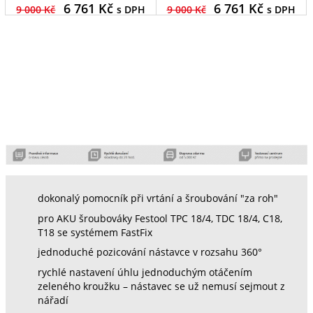
6 761
Kč
6 761
Kč
9 000 Kč
s DPH
9 000 Kč
s DPH
dokonalý pomocník při vrtání a šroubování "za roh"
pro AKU šroubováky Festool TPC 18/4, TDC 18/4, C18,
T18 se systémem FastFix
jednoduché pozicování nástavce v rozsahu 360°
rychlé nastavení úhlu jednoduchým otáčením
zeleného kroužku – nástavec se už nemusí sejmout z
nářadí