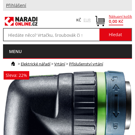
Přihlášení
Nákupní košík
KČ
EUR
0,00 Kč
MENU
>
Elektrické nářadí
>
Vrtání
>
Příslušenství vrtání
Sleva: 22%