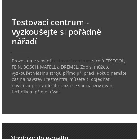
Testovací centrum -
vyzkoušejte si pořádné
nářadí
Provozujme vlastní
testovací centrum
strojů FESTOOL,
FEIN, BOSCH, MAFELL a DREMEL. Zde si můžete
vyzkoušet většinu strojů přímo při práci. Pokud nemáte
čas na návštěvu testcentra, můžete si objednat
návštěvu předváděcího vozu se specializovaným
technikem přímo u Vás.
Novinky do e-mailu