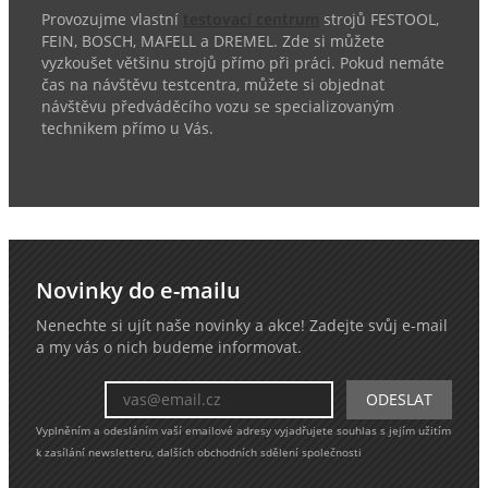
Provozujme vlastní
testovací centrum
strojů FESTOOL,
FEIN, BOSCH, MAFELL a DREMEL. Zde si můžete
vyzkoušet většinu strojů přímo při práci. Pokud nemáte
čas na návštěvu testcentra, můžete si objednat
návštěvu předváděcího vozu se specializovaným
technikem přímo u Vás.
Novinky do e-mailu
Nenechte si ujít naše novinky a akce! Zadejte svůj e-mail
a my vás o nich budeme informovat.
Vyplněním a odesláním vaší emailové adresy vyjadřujete souhlas s jejím užitím
k zasílání newsletteru, dalších obchodních sdělení společnosti