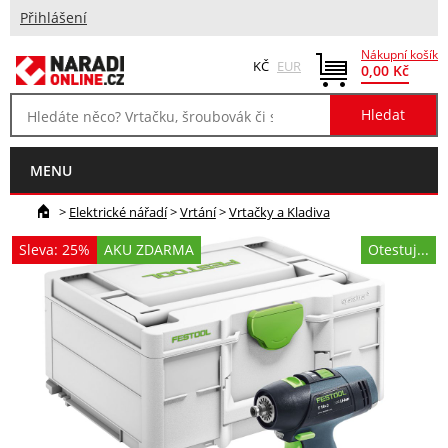
Přihlášení
Nákupní košík
KČ
EUR
0,00 Kč
MENU
>
Elektrické nářadí
>
Vrtání
>
Vrtačky a Kladiva
Sleva: 25%
AKU ZDARMA
Otestuj...