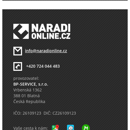
info@naradionline.cz
+420 724 044 483
provozovatel:
BP-SERVICE, s.r.o.
Vrbenská 1362
388 01 Blatná
Česká Republika
IČO: 26109123 DIČ: CZ26109123
Vaše cesta k nám: