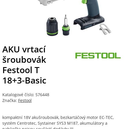
AKU vrtací
šroubovák
Festool T
18+3-Basic
Katalogové číslo: 576448
Značka:
Festool
kompaktní 18V akušroubovák, bezkartáčový motor EC-TEC,
systém Centrotec, Systainer SYS3 M187, akumulátory a
nabíječka nejsou součástí dodávky !!!