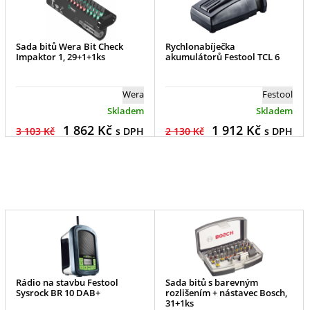
Sada bitů Wera Bit Check
Rychlonabíječka
Impaktor 1, 29+1+1ks
akumulátorů Festool TCL 6
Wera
Festool
Skladem
Skladem
1 862
Kč
1 912
Kč
3 103 Kč
s DPH
2 130 Kč
s DPH
Rádio na stavbu Festool
Sada bitů s barevným
Sysrock BR 10 DAB+
rozlišením + nástavec Bosch,
31+1ks