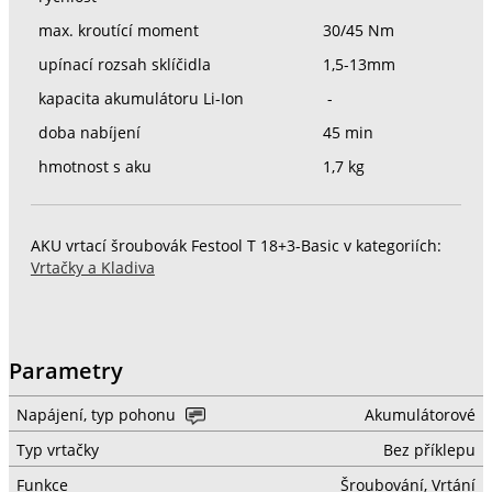
max. kroutící moment
30/45 Nm
upínací rozsah sklíčidla
1,5-13mm
kapacita akumulátoru Li-Ion
-
doba nabíjení
45 min
hmotnost s aku
1,7 kg
AKU vrtací šroubovák Festool T 18+3-Basic v kategoriích:
Vrtačky a Kladiva
Parametry
Napájení, typ pohonu
Akumulátorové
Typ vrtačky
Bez příklepu
Funkce
Šroubování, Vrtání