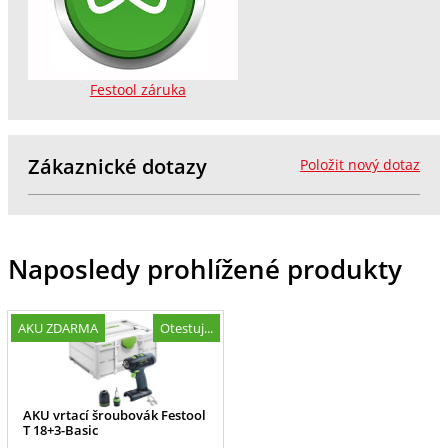
Festool záruka
Zákaznické dotazy
Položit nový dotaz
Naposledy prohlížené produkty
AKU ZDARMA
Otestuj...
AKU vrtací šroubovák Festool
T 18+3-Basic