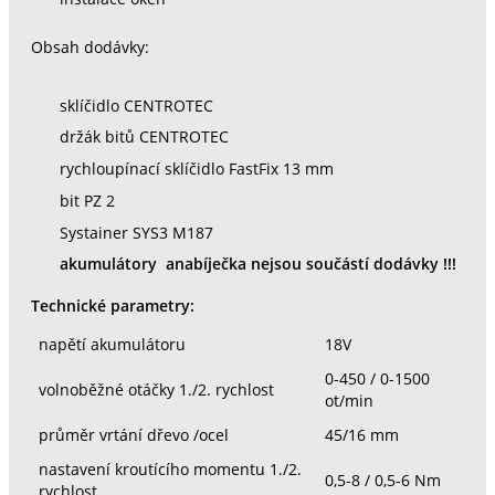
Obsah dodávky:
sklíčidlo CENTROTEC
držák bitů CENTROTEC
rychloupínací sklíčidlo FastFix 13 mm
bit PZ 2
Systainer SYS3 M187
akumulátory anabíječka nejsou součástí dodávky !!!
Technické parametry:
napětí akumulátoru
18V
0-450 / 0-1500
volnoběžné otáčky 1./2. rychlost
ot/min
průměr vrtání dřevo /ocel
45/16 mm
nastavení kroutícího momentu 1./2.
0,5-8 / 0,5-6 Nm
rychlost