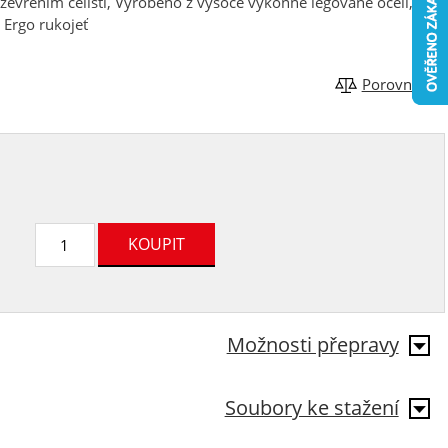
rozevřením čelistí, Vyrobeno z vysoce výkonné legované oceli,
 Ergo rukojeť
Porovnat
Možnosti přepravy
Soubory ke stažení