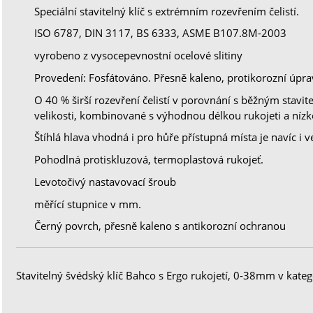
Speciální stavitelný klíč s extrémním rozevřením čelistí.
ISO 6787, DIN 3117, BS 6333, ASME B107.8M-2003
vyrobeno z vysocepevnostní ocelové slitiny
Provedení: Fosfátováno. Přesně kaleno, protikorozní úpra
O 40 % širší rozevření čelistí v porovnání s běžným stavi
velikosti, kombinované s výhodnou délkou rukojeti a níz
Štíhlá hlava vhodná i pro hůře přístupná místa je navíc i 
Pohodlná protiskluzová, termoplastová rukojeť.
Levotočivý nastavovací šroub
měřící stupnice v mm.
Černý povrch, přesně kaleno s antikorozní ochranou
Stavitelný švédský klíč Bahco s Ergo rukojetí, 0-38mm v kateg