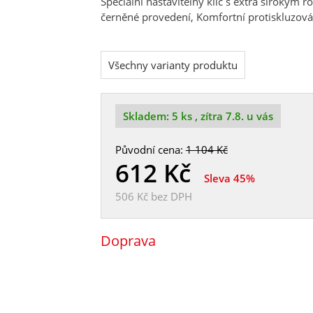
Speciální nastavitelný klíč s extra širokým 
černěné provedení, Komfortní protiskluzová
Všechny varianty produktu
Skladem:
5 ks
, zítra 7.8. u vás
Původní cena:
1 104 Kč
612
Kč
Sleva 45%
506 Kč
bez DPH
Doprava