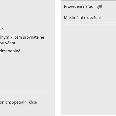
Provedení nářadí
Maximální rozevření
va.
telným klíčem srovnatelné
kou váhou.
velmi odolná.
oriích:
Speciální klíče