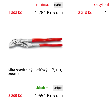
Na dotaz
Bahco
Obvykle do
1 284
Kč
1 
1 808 Kč
2 216 Kč
s DPH
Sika stavitelný klešťový klíč, PH,
250mm
Skladem
Knipex
1 654
Kč
2 205 Kč
s DPH