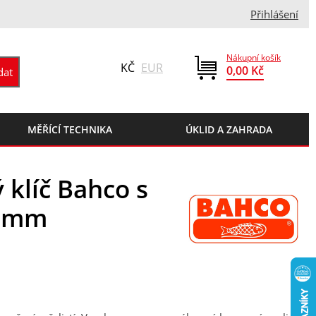
Přihlášení
Nákupní košík
KČ
EUR
0,00 Kč
MĚŘÍCÍ TECHNIKA
ÚKLID A ZAHRADA
 klíč Bahco s
38mm