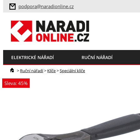
podpora@naradionline.cz
ELEKTRICKÉ NÁŘADÍ
RUČNÍ NÁŘADÍ
>
Ruční nářadí
>
Klíče
>
Speciální klíče
Sleva: 45%