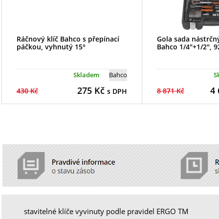
Ráčnový klíč Bahco s přepínací
Gola sada nástrčný
páčkou, vyhnutý 15°
Bahco 1/4"+1/2", 9
Skladem
Bahco
S
275
Kč
4 
430 Kč
8 871 Kč
s DPH
stavitelné klíče vyvinuty podle pravidel ERGO TM