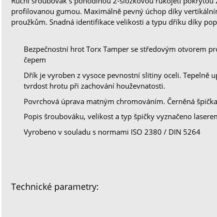
Ruční šroubovák s pohodlnou 2-složkovou rukojeťí pokryto
profilovanou gumou. Maximálně pevný úchop díky vertikáln
proužkům. Snadná identifikace velikosti a typu dříku díky popi
Bezpečnostní hrot Torx Tamper se středovým otvorem pr
čepem
Dřík je vyroben z vysoce pevnostní slitiny oceli. Tepelně
tvrdost hrotu při zachování houževnatosti.
Povrchová úprava matným chromováním. Černěná špička p
Popis šroubováku, velikost a typ špičky vyznačeno laserem
Vyrobeno v souladu s normami ISO 2380 / DIN 5264
Technické parametry: