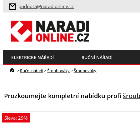
podpora@naradionline.cz
ELEKTRICKÉ NÁŘADÍ
RUČNÍ NÁŘADÍ
>
Ruční nářadí
>
Šroubováky
>
Šroubováky
Prozkoumejte kompletní nabídku profi
šrou
Sleva: 29%