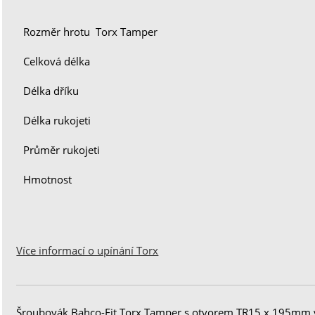
Rozměr hrotu Torx Tamper
Celková délka
Délka dříku
Délka rukojeti
Průměr rukojeti
Hmotnost
Více informací o upínání Torx
Šroubovák Bahco-Fit Torx Tamper s otvorem TR15 x 195mm v