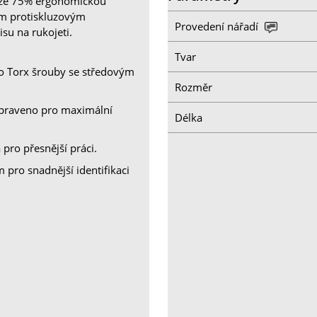
u ze 75% ergonomickou
ím protiskluzovým
Provedení nářadí
su na rukojeti.
Tvar
o Torx šrouby se středovým
Rozměr
 upraveno pro maximální
Délka
ro přesnější práci.
 pro snadnější identifikaci