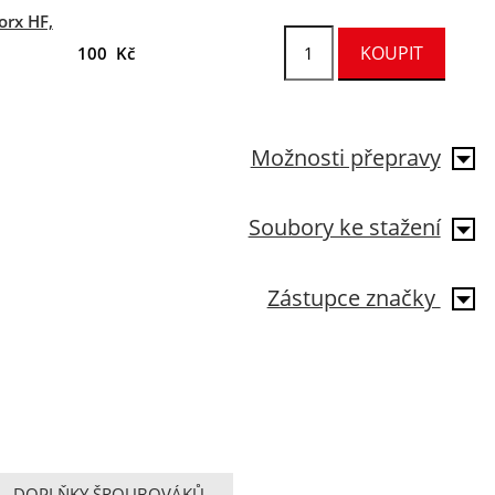
orx HF,
100 Kč
Možnosti přepravy
Soubory ke stažení
Zástupce značky
DOPLŇKY ŠROUBOVÁKŮ