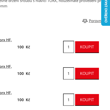
pevné držení šroubů s hlavicí TORX, houževnaté provedení pro
 50mm
Porovnat
orx HF,
100 Kč
orx HF,
100 Kč
orx HF,
100 Kč