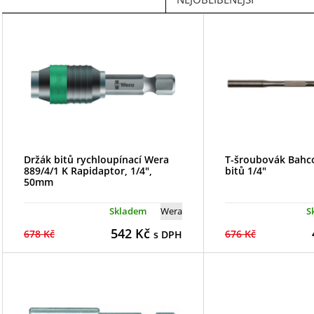
Držák bitů rychloupínací Wera
T-šroubovák Bahc
889/4/1 K Rapidaptor, 1/4",
bitů 1/4"
50mm
Skladem
Wera
S
542
Kč
678 Kč
676 Kč
s DPH