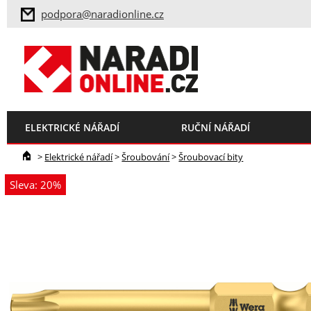
podpora@naradionline.cz
ELEKTRICKÉ NÁŘADÍ
RUČNÍ NÁŘADÍ
>
Elektrické nářadí
>
Šroubování
>
Šroubovací bity
Sleva: 20%