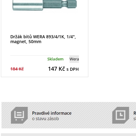
Držák bitů WERA 893/4/1K, 1/4",
magnet, 50mm
Skladem
Wera
147
Kč
184 Kč
s DPH