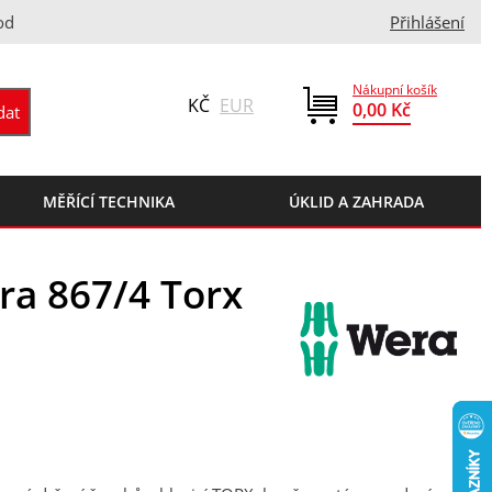
od
Přihlášení
Nákupní košík
KČ
EUR
0,00 Kč
MĚŘÍCÍ TECHNIKA
ÚKLID A ZAHRADA
ra 867/4 Torx