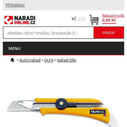
Přihlášení
Nákupní košík
KČ
EUR
0,00 Kč
MENU
>
Ruční nářadí
>
OLFA
>
Nářadí Olfa