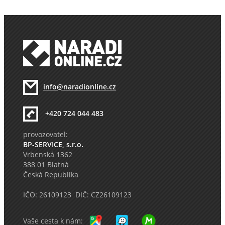
info@naradionline.cz
+420 724 044 483
provozovatel:
BP-SERVICE, s.r.o.
Vrbenská 1362
388 01 Blatná
Česká Republika
IČO: 26109123 DIČ: CZ26109123
Vaše cesta k nám: