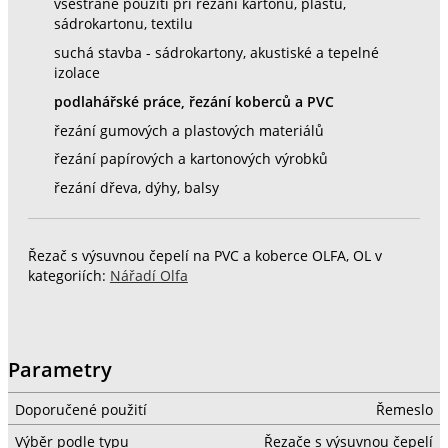
všestrané použití při řezání kartonu, plastu,
sádrokartonu, textilu
suchá stavba - sádrokartony, akustiské a tepelné
izolace
podlahářské práce, řezání koberců a PVC
řezání gumových a plastových materiálů
řezání papírových a kartonových výrobků
řezání dřeva, dýhy, balsy
Řezač s výsuvnou čepelí na PVC a koberce OLFA, OL v
kategoriích:
Nářadí Olfa
Parametry
Doporučené použití
Řemeslo
Výběr podle typu
Řezače s výsuvnou čepelí