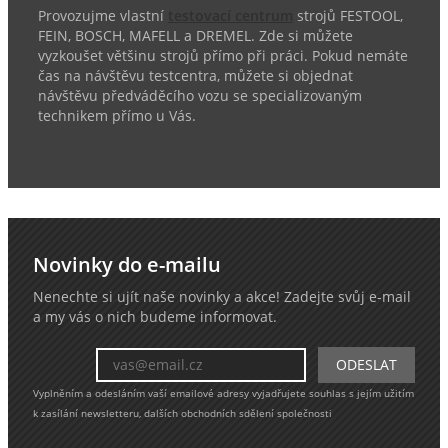
Provozujme vlastní
testovací centrum
strojů FESTOOL,
FEIN, BOSCH, MAFELL a DREMEL. Zde si můžete
vyzkoušet většinu strojů přímo při práci. Pokud nemáte
čas na návštěvu testcentra, můžete si objednat
návštěvu předváděcího vozu se specializovaným
technikem přímo u Vás.
Novinky do e-mailu
Nenechte si ujít naše novinky a akce! Zadejte svůj e-mail
a my vás o nich budeme informovat.
Vyplněním a odesláním vaší emailové adresy vyjadřujete souhlas s jejím užitím
k zasílání newsletteru, dalších obchodních sdělení společnosti