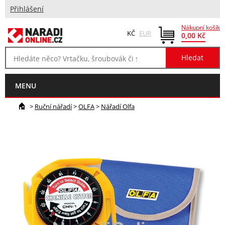
Přihlášení
Nákupní košík
KČ
EUR
0,00 Kč
MENU
>
Ruční nářadí
>
OLFA
>
Nářadí Olfa