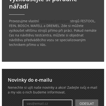
nářadí
Provozujme vlastní
testovací centrum
strojů FESTOOL,
FEIN, BOSCH, MAFELL a DREMEL. Zde si můžete
vyzkoušet většinu strojů přímo při práci. Pokud nemáte
čas na návštěvu testcentra, můžete si objednat
návštěvu předváděcího vozu se specializovaným
technikem přímo u Vás.
Novinky do e-mailu
Nenechte si ujít naše novinky a akce! Zadejte svůj e-mail
a my vás o nich budeme informovat.