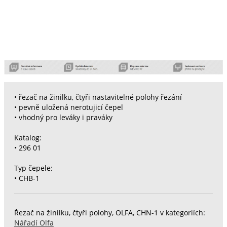
• řezač na žinilku, čtyři nastavitelné polohy řezání
• pevně uložená nerotujicí čepel
• vhodný pro leváky i praváky
Katalog:
• 296 01
Typ čepele:
• CHB-1
Řezač na žinilku, čtyři polohy, OLFA, CHN-1 v kategoriích:
Nářadí Olfa