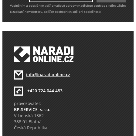
Vyplněním a odesláním vaší emailové adresy vyjadřujete souhlas s jejím užitím
k zasílání newsletteru, dalších obchodních sdělení společnosti
info@naradionline.cz
+420 724 044 483
provozovatel:
BP-SERVICE, s.r.o.
Vrbenská 1362
388 01 Blatná
Česká Republika