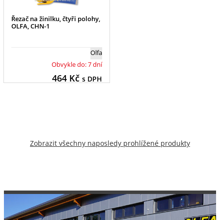
Řezač na žinilku, čtyři polohy,
OLFA, CHN-1
Olfa
Obvykle do: 7 dní
464
Kč
s DPH
Zobrazit všechny naposledy prohlížené produkty