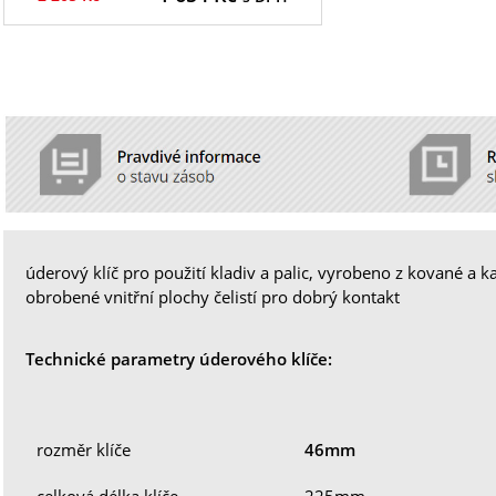
úderový klíč pro použití kladiv a palic, vyrobeno z kované a k
obrobené vnitřní plochy čelistí pro dobrý kontakt
Technické parametry úderového klíče:
rozměr klíče
46mm
celková délka klíče
225mm