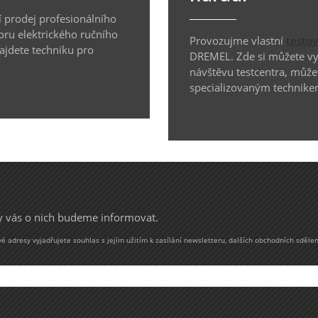
 prodej profesionálního
oru elektrického ručního
Provozujme vlastní
testo
najdete techniku pro
DREMEL. Zde si můžete vyz
návštěvu testcentra, může
specializovaným technike
my vás o nich budeme informovat.
 adresy vyjadřujete souhlas s jejím užitím k zasílání newsletteru, dalších obchodních sdělen