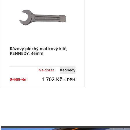
Rázový plochý maticový klíč,
KENNEDY, 46mm
Na dotaz
Kennedy
1 702
Kč
2 003 Kč
s DPH