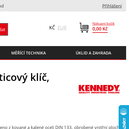
od
Přihlášení
Nákupní košík
KČ
EUR
0,00 Kč
MĚŘÍCÍ TECHNIKA
ÚKLID A ZAHRADA
icový klíč,
obeno z kované a kalené oceli DIN 133, obrobené vnitřní plochy