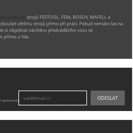
vací centrum
strojů FESTOOL, FEIN, BOSCH, MAFELL a
koušet většinu strojů přímo při práci. Pokud nemáte čas na
te si objednat návštěvu předváděcího vozu se
m přímo u Vás.
í společnosti