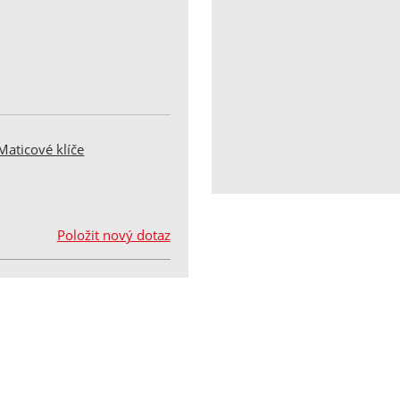
Maticové klíče
Položit nový dotaz