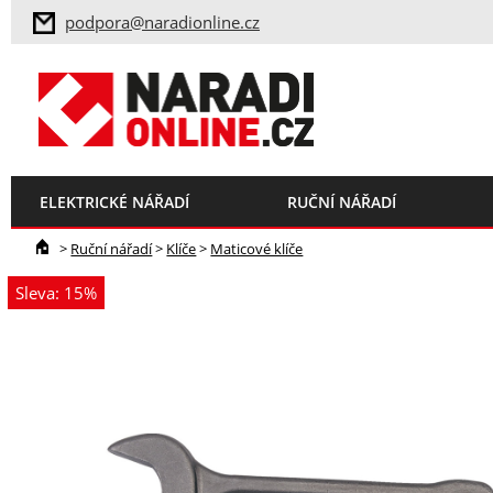
podpora@naradionline.cz
ELEKTRICKÉ NÁŘADÍ
RUČNÍ NÁŘADÍ
>
Ruční nářadí
>
Klíče
>
Maticové klíče
Sleva: 15%