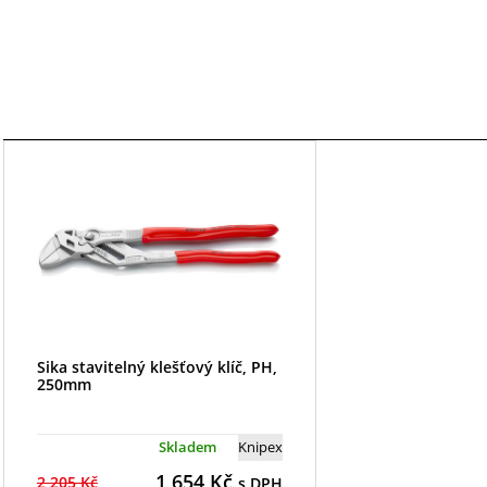
Sika stavitelný klešťový klíč, PH,
250mm
Skladem
Knipex
1 654
Kč
2 205 Kč
s DPH