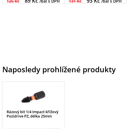
89
Kč
93
Kč
126 Kč
/bal s DPH
131 Kč
/bal s DPH
Naposledy prohlížené produkty
Rázový bit 1/4 Impact křížový
Pozidrive PZ, délka 25mm