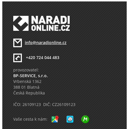
info@naradionline.cz
+420 724 044 483
provozovatel:
BP-SERVICE, s.r.o.
Vrbenská 1362
388 01 Blatná
Česká Republika
IČO: 26109123 DIČ: CZ26109123
Vaše cesta k nám: