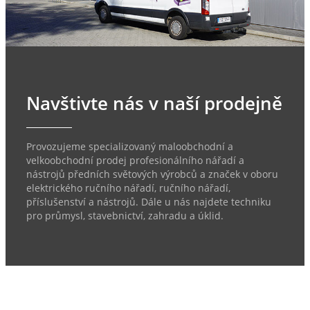
Navštivte nás v naší prodejně
Provozujeme specializovaný maloobchodní a
velkoobchodní prodej profesionálního nářadí a
nástrojů předních světových výrobců a značek v oboru
elektrického ručního nářadí, ručního nářadí,
příslušenství a nástrojů. Dále u nás najdete techniku
pro průmysl, stavebnictví, zahradu a úklid.