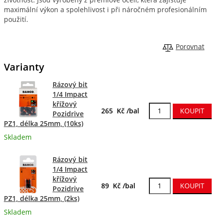
maximální výkon a spolehlivost i při náročném profesionálním
použití.
Porovnat
Varianty
Rázový bit
1/4 Impact
křížový
265 Kč /bal
Pozidrive
PZ1, délka 25mm, (10ks)
Skladem
Rázový bit
1/4 Impact
křížový
89 Kč /bal
Pozidrive
PZ1, délka 25mm, (2ks)
Skladem