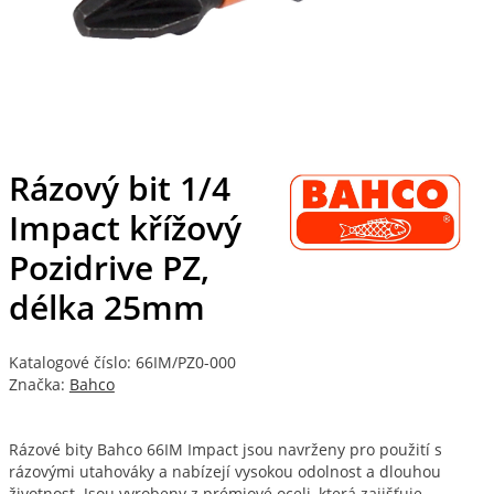
Rázový bit 1/4
Impact křížový
Pozidrive PZ,
délka 25mm
Katalogové číslo: 66IM/PZ0-000
Značka:
Bahco
Rázové bity Bahco 66IM Impact jsou navrženy pro použití s
rázovými utahováky a nabízejí vysokou odolnost a dlouhou
životnost. Jsou vyrobeny z prémiové oceli, která zajišťuje