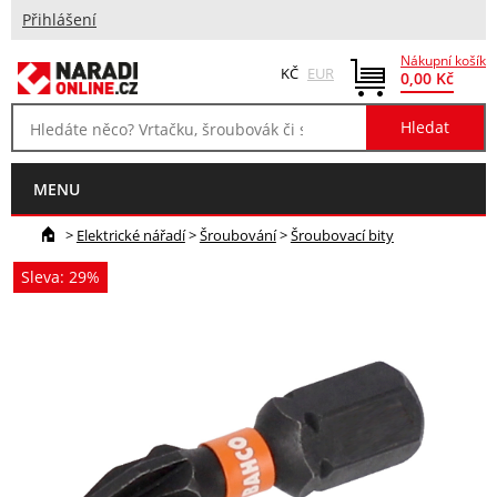
Přihlášení
Nákupní košík
KČ
EUR
0,00 Kč
MENU
>
Elektrické nářadí
>
Šroubování
>
Šroubovací bity
Sleva: 29%