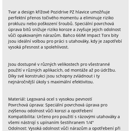
Tvar a design křížové Pozidrive PZ hlavice umožňuje
perfektní přenos točivého momentu a eliminuje riziko
prokluzu nebo poškození šroubů. Speciální povrchová
úprava bitů snižuje riziko koroze a zvyšuje jejich odolnost
vůči opakovaným nárazům. Bahco 66IM Impact Torx bity
jsou ideální volbou pro práci s utahováky, kdy je zapotřebí
vysoká přesnost a spolehlivost.
Jsou dostupné v různých velikostech pro všestranné
použití v různých aplikacích, od montáže až po údržbu.
Díky své konstrukci jsou schopny zvládnout i ty
nejnáročnější úkoly s maximální efektivitou.
Materiál: Legovaná ocel s vysokou pevností
Povrchová úprava: Speciální povrchová úprava pro
zvýšenou odolnost vůči korozi a opotřebení
Kompatibilita: Určeno pro použití s rázovými utahováky a
všemi nástrojí s upínaním šestihranem 1/4"
Odolnost: Vysoká odolnost vůči nárazům a opotřebení při