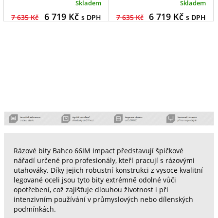
Skladem
Skladem
6 719
Kč
6 719
Kč
7 635 Kč
s DPH
7 635 Kč
s DPH
Rázové bity Bahco 66IM Impact představují špičkové
nářadí určené pro profesionály, kteří pracují s rázovými
utahováky. Díky jejich robustní konstrukci z vysoce kvalitní
legované oceli jsou tyto bity extrémně odolné vůči
opotřebení, což zajišťuje dlouhou životnost i při
intenzivním používání v průmyslových nebo dílenských
podmínkách.