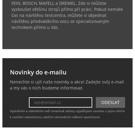
FEIN, BOSCH, MAFELL a DREMEL. Zde si můžete
vyzkoušet většinu strojů přímo při práci. Pokud nemáte
čas na návštěvu testcentra, můžete si objednat
návštěvu předváděcího vozu se specializovaným
technikem přímo u Vás.
Novinky do e-mailu
Nenechte si ujít naše novinky a akce! Zadejte svůj e-mail
a my vás o nich budeme informovat.
Vyplněním a odesláním vaší emailové adresy vyjadřujete souhlas s jejím užitím
k zasílání newsletteru, dalších obchodních sdělení společnosti