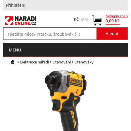
Přihlášení
Nákupní košík
KČ
EUR
0,00 Kč
MENU
>
Elektrické nářadí
>
Utahování
>
Utahováky