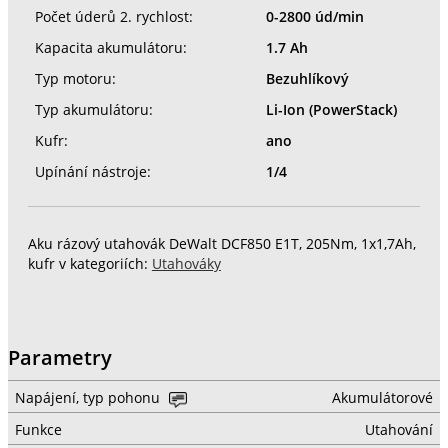
Počet úderů 2. rychlost:
0-2800 úd/min
Kapacita akumulátoru:
1.7 Ah
Typ motoru:
Bezuhlíkový
Typ akumulátoru:
Li-Ion (PowerStack)
Kufr:
ano
Upínání nástroje:
1/4
Aku rázový utahovák DeWalt DCF850 E1T, 205Nm, 1x1,7Ah,
kufr v kategoriích:
Utahováky
Parametry
Napájení, typ pohonu
Akumulátorové
Funkce
Utahování