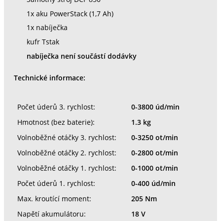
1x aku PowerStack (1,7 Ah)
1x nabíječka
kufr Tstak
nabíječka není součástí dodávky
Technické informace:
Počet úderů 3. rychlost:
0-3800 úd/min
Hmotnost (bez baterie):
1.3 kg
Volnoběžné otáčky 3. rychlost:
0-3250 ot/min
Volnoběžné otáčky 2. rychlost:
0-2800 ot/min
Volnoběžné otáčky 1. rychlost:
0-1000 ot/min
Počet úderů 1. rychlost:
0-400 úd/min
Max. kroutící moment:
205 Nm
Napětí akumulátoru:
18 V