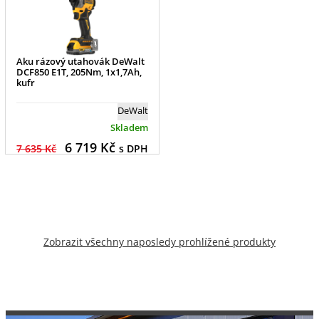
Aku rázový utahovák DeWalt
DCF850 E1T, 205Nm, 1x1,7Ah,
kufr
DeWalt
Skladem
6 719
Kč
7 635 Kč
s DPH
Zobrazit všechny naposledy prohlížené produkty