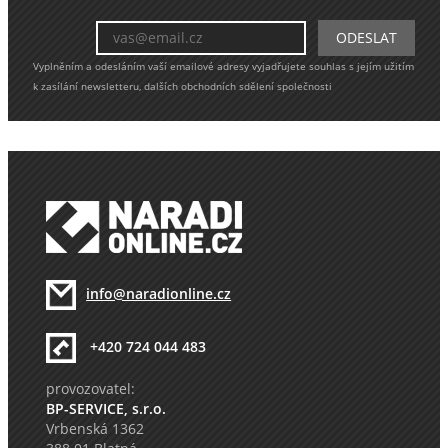
Vyplněním a odesláním vaší emailové adresy vyjadřujete souhlas s jejím užitím
k zasílání newsletteru, dalších obchodních sdělení společnosti
info@naradionline.cz
+420 724 044 483
provozovatel:
BP-SERVICE, s.r.o.
Vrbenská 1362