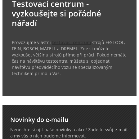
Testovací centrum -
vyzkoušejte si pořádné
nářadí
Provozujme vlastní
testovací centrum
strojů FESTOOL,
FEIN, BOSCH, MAFELL a DREMEL. Zde si můžete
vyzkoušet většinu strojů přímo při práci. Pokud nemáte
čas na návštěvu testcentra, můžete si objednat
návštěvu předváděcího vozu se specializovaným
technikem přímo u Vás.
Novinky do e-mailu
Nenechte si ujít naše novinky a akce! Zadejte svůj e-mail
a my vás o nich budeme informovat.