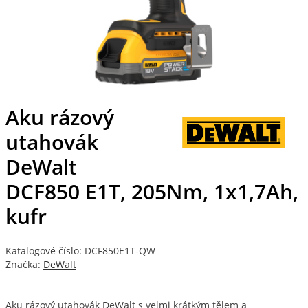
Aku rázový
utahovák
DeWalt
DCF850 E1T, 205Nm, 1x1,7Ah,
kufr
Katalogové číslo: DCF850E1T-QW
Značka:
DeWalt
Aku rázový utahovák DeWalt s velmi krátkým tělem a