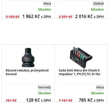
Wera
DeWalt
Skladem
Skladem
1 862
Kč
2 016
Kč
3 103 Kč
s DPH
2 291 Kč
s DPH
Rázové redukce, průmyslové
Sada bitů Wera Bit-Check 6
kované
Impaktor 1, PH,PZ,TX; 6+1ks
Kennedy
Wera
Skladem
Skladem
128
Kč
785
Kč
151 Kč
s DPH
1 121 Kč
s DPH