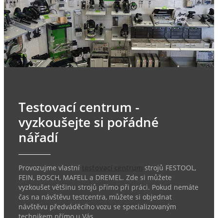
Testovací centrum -
vyzkoušejte si pořádné
nářadí
Provozujme vlastní
testovací centrum
strojů FESTOOL,
FEIN, BOSCH, MAFELL a DREMEL. Zde si můžete
vyzkoušet většinu strojů přímo při práci. Pokud nemáte
čas na návštěvu testcentra, můžete si objednat
návštěvu předváděcího vozu se specializovaným
technikem přímo u Vás.