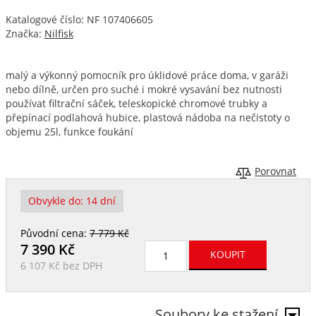
Katalogové číslo: NF 107406605
Značka:
Nilfisk
malý a výkonný pomocník pro úklidové práce doma, v garáži
nebo dílně, určen pro suché i mokré vysavání bez nutnosti
používat filtrační sáček, teleskopické chromové trubky a
přepínací podlahová hubice, plastová nádoba na nečistoty o
objemu 25l, funkce foukání
Porovnat
Obvykle do:
14 dní
Původní cena:
7 779 Kč
7 390
Kč
6 107 Kč
bez DPH
Soubory ke stažení