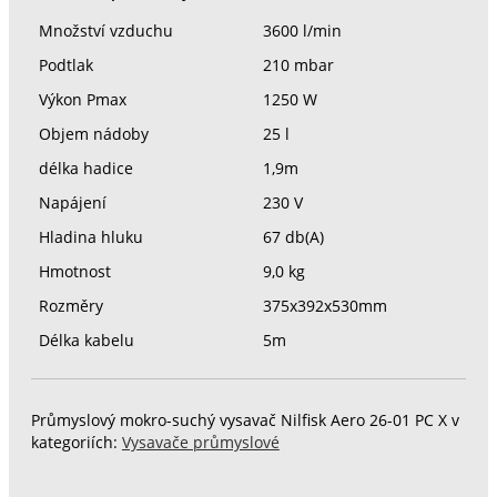
Množství vzduchu
3600 l/min
Podtlak
210 mbar
Výkon Pmax
1250 W
Objem nádoby
25 l
délka hadice
1,9m
Napájení
230 V
Hladina hluku
67 db(A)
Hmotnost
9,0 kg
Rozměry
375x392x530mm
Délka kabelu
5m
Průmyslový mokro-suchý vysavač Nilfisk Aero 26-01 PC X v
kategoriích:
Vysavače průmyslové