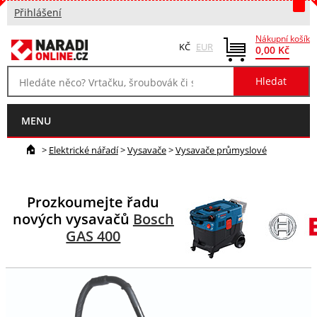
Přihlášení
Nákupní košík
KČ
EUR
0,00 Kč
MENU
>
Elektrické nářadí
>
Vysavače
>
Vysavače průmyslové
Prozkoumejte řadu
nových vysavačů
Bosch
GAS 400