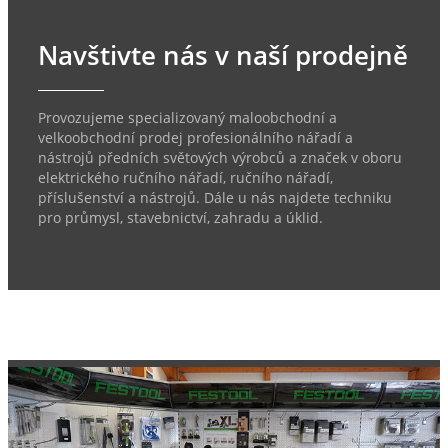
Navštivte nás v naší prodejně
Provozujeme specializovaný maloobchodní a
velkoobchodní prodej profesionálního nářadí a
nástrojů předních světových výrobců a značek v oboru
elektrického ručního nářadí, ručního nářadí,
příslušenství a nástrojů. Dále u nás najdete techniku
pro průmysl, stavebnictví, zahradu a úklid.