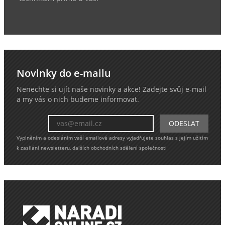
Novinky do e-mailu
Nenechte si ujít naše novinky a akce! Zadejte svůj e-mail
a my vás o nich budeme informovat.
Vyplněním a odesláním vaší emailové adresy vyjadřujete souhlas s jejím užitím
k zasílání newsletteru, dalších obchodních sdělení společnosti