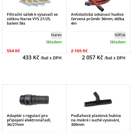
Filtrační sáček k vysavači se
Antistatická odsávací hadice
zátkou Narex VYS 21/25,
červená průměr 36mm, délka
balení 5ks
4m
Narex
Nilfisk
Skladem
Skladem
554 Kč
2 165 Kč
433
Kč
2 057
Kč
/bal s DPH
/bal s DPH
Adaptér s regulací pro
Podlahová plastová hubice
připojení elektronářadí,
na mokré i suché vysávání,
36/27mm
300mm