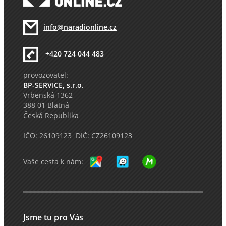
info@naradionline.cz
+420 724 044 483
provozovatel:
BP-SERVICE, s.r.o.
Vrbenská 1362
388 01 Blatná
Česká Republika
IČO: 26109123 DIČ: CZ26109123
Vaše cesta k nám:
Jsme tu pro Vás