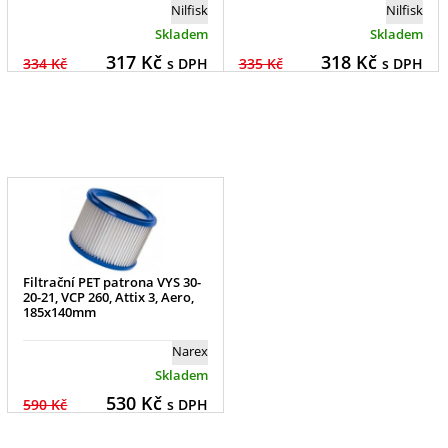
Nilfisk
Nilfisk
Skladem
Skladem
317
Kč
318
Kč
334 Kč
s DPH
335 Kč
s DPH
Filtrační PET patrona VYS 30-
20-21, VCP 260, Attix 3, Aero,
185x140mm
Narex
Skladem
530
Kč
590 Kč
s DPH