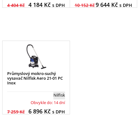
4 184
Kč
9 644
Kč
4 404 Kč
s DPH
10 152 Kč
s DPH
Průmyslový mokro-suchý
vysavač Nilfisk Aero 21-01 PC
Inox
Nilfisk
Obvykle do: 14 dní
6 896
Kč
7 259 Kč
s DPH