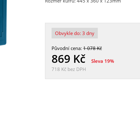
Rozměr kufru: 445 x 360 x 123mm
Obvykle do:
3 dny
Původní cena:
1 078 Kč
869
Kč
Sleva 19%
718 Kč
bez DPH