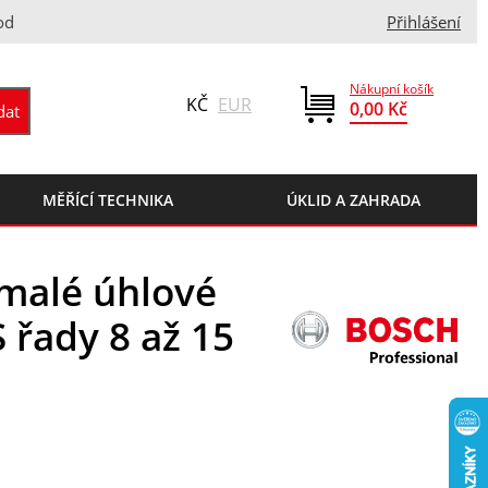
od
Přihlášení
Nákupní košík
KČ
EUR
0,00 Kč
MĚŘÍCÍ TECHNIKA
ÚKLID A ZAHRADA
 malé úhlové
 řady 8 až 15