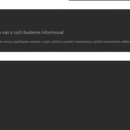
my vás o nich budeme informovat.
 adresy vyjadřujete souhlas s jejím užitím k zasílání newsletteru, dalších obchodních sdělen