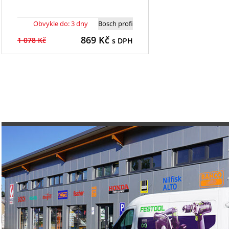
Obvykle do: 3 dny
Bosch profi
869
Kč
1 078 Kč
s DPH