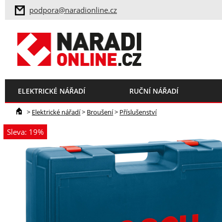
podpora@naradionline.cz
ELEKTRICKÉ NÁŘADÍ
RUČNÍ NÁŘADÍ
>
Elektrické nářadí
>
Broušení
>
Příslušenství
Sleva: 19%