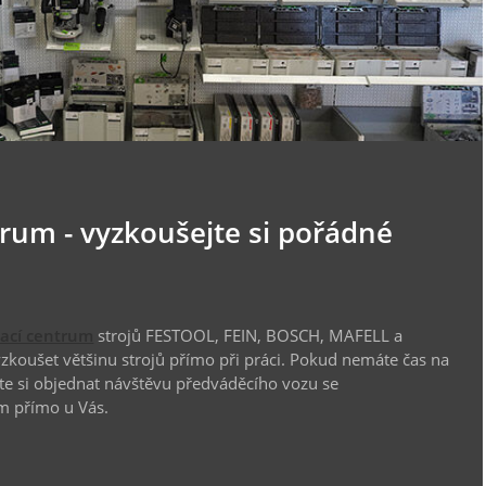
trum - vyzkoušejte si pořádné
vací centrum
strojů FESTOOL, FEIN, BOSCH, MAFELL a
koušet většinu strojů přímo při práci. Pokud nemáte čas na
te si objednat návštěvu předváděcího vozu se
m přímo u Vás.