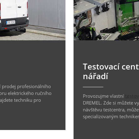
Testovací cen
nářadí
 prodej profesionálního
oru elektrického ručního
Provozujme vlastní
testo
najdete techniku pro
DREMEL. Zde si můžete vyz
návštěvu testcentra, může
specializovaným technike