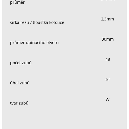
průměr
2,3mm
šířka řezu / tloušťka kotouče
30mm
průměr upínacího otvoru
48
počet zubů
-5°
úhel zubů
W
tvar zubů