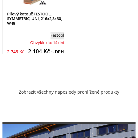
Pilový kotouč FESTOOL,
SYMMETRIC, UNI, 216x2,3x30,
W48
Festool
Obvykle do: 14 dní
2 104
Kč
2 743 Kč
s DPH
Zobrazit všechny naposledy prohlížené produkty