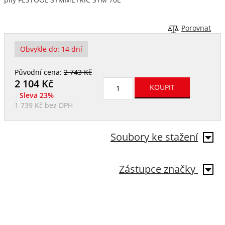
Porovnat
Obvykle do:
14 dní
Původní cena:
2 743 Kč
2 104
Kč
Sleva 23%
1 739 Kč
bez DPH
Soubory ke stažení
Zástupce značky