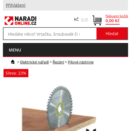
Přihlášení
Nákupní košík
KČ
EUR
0,00 Kč
MENU
>
Elektrické nářadí
>
Řezání
>
Pilové nástroje
Sleva: 23%