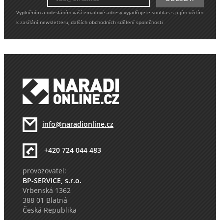
Vyplněním a odesláním vaší emailové adresy vyjadřujete souhlas s jejím užitím
k zasílání newsletteru, dalších obchodních sdělení společnosti
info@naradionline.cz
+420 724 044 483
provozovatel:
BP-SERVICE, s.r.o.
Vrbenská 1362
388 01 Blatná
Česká Republika