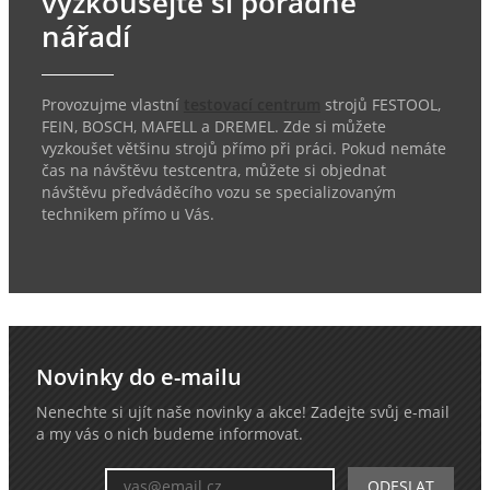
vyzkoušejte si pořádné
nářadí
Provozujme vlastní
testovací centrum
strojů FESTOOL,
FEIN, BOSCH, MAFELL a DREMEL. Zde si můžete
vyzkoušet většinu strojů přímo při práci. Pokud nemáte
čas na návštěvu testcentra, můžete si objednat
návštěvu předváděcího vozu se specializovaným
technikem přímo u Vás.
Novinky do e-mailu
Nenechte si ujít naše novinky a akce! Zadejte svůj e-mail
a my vás o nich budeme informovat.