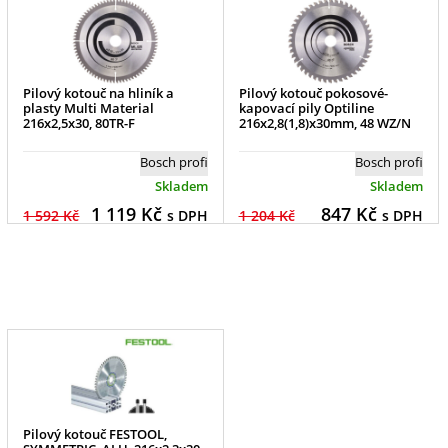
Pilový kotouč na hliník a
Pilový kotouč pokosové-
plasty Multi Material
kapovací pily Optiline
216x2,5x30, 80TR-F
216x2,8(1,8)x30mm, 48 WZ/N
Bosch profi
Bosch profi
Skladem
Skladem
1 119
Kč
847
Kč
1 592 Kč
s DPH
1 204 Kč
s DPH
Pilový kotouč FESTOOL,