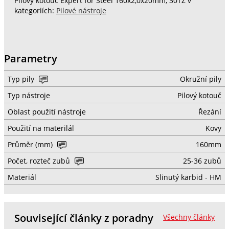
Pilový kotouč Expert for Steel 160x2,0x20mm, 30TZ v
kategoriích:
Pilové nástroje
Parametry
Typ pily
Okružní pily
Typ nástroje
Pilový kotouč
Oblast použití nástroje
Řezání
Použití na materilál
Kovy
Průměr (mm)
160mm
Počet, rozteč zubů
25-36 zubů
Materiál
Slinutý karbid - HM
Související články z poradny
Všechny články