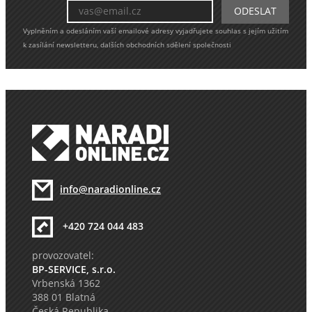
Vyplněním a odesláním vaší emailové adresy vyjadřujete souhlas s jejím užitím
k zasílání newsletteru, dalších obchodních sdělení společnosti
info@naradionline.cz
+420 724 044 483
provozovatel:
BP-SERVICE, s.r.o.
Vrbenská 1362
388 01 Blatná
Česká Republika