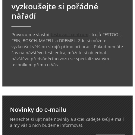
vyzkoušejte si pořádné
nářadí
Provozujme vlastní
testovací centrum
strojů FESTOOL,
FEIN, BOSCH, MAFELL a DREMEL. Zde si můžete
vyzkoušet většinu strojů přímo při práci. Pokud nemáte
čas na návštěvu testcentra, můžete si objednat
návštěvu předváděcího vozu se specializovaným
technikem přímo u Vás.
Novinky do e-mailu
Nenechte si ujít naše novinky a akce! Zadejte svůj e-mail
a my vás o nich budeme informovat.