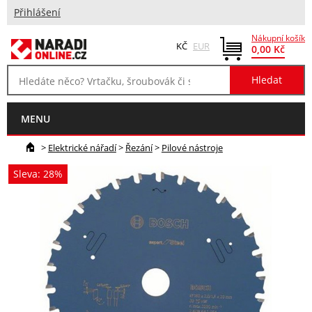
Přihlášení
Nákupní košík
KČ
EUR
0,00 Kč
MENU
>
Elektrické nářadí
>
Řezání
>
Pilové nástroje
Sleva: 28%