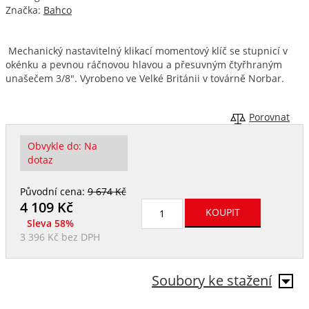
Značka:
Bahco
Mechanický nastavitelný klikací momentový klíč se stupnicí v
okénku a pevnou ráčnovou hlavou a přesuvným čtyřhraným
unašečem 3/8". Vyrobeno ve Velké Británii v továrně Norbar.
Porovnat
Obvykle do:
Na
dotaz
Původní cena:
9 674 Kč
4 109
Kč
Sleva 58%
3 396 Kč
bez DPH
Soubory ke stažení