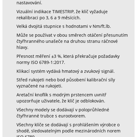
nastavování.
Vizuální indikace TIMESTRIP, že klíč vyžaduje
rekalibraci po 3, 6 a 9 měsících.
Velká dvojitá stupnice s hodnotami v Nm/ft.lb.
Může se používat v obou směrech otáčení přesunutím
čtyřhranného unašeče na druhou stranu ráčnové
hlavy.
Přesnost měření ±3 %, která překračuje požadavky
normy ISO 6789-1:2017.
Klikací systém vydává hmatový a zvukový signál.
Střed rukojeti nebo bod působení kalibrační síly
vyznačené na rukojeti.
Aretační knoflík s modrým prstencem uvnitř
upozorňuje uživatele, že klíč je odblokován.
Všechny modely se dodávají v poloprůhledné
čtyřhranné trubce s eurootvorem.
Všechny klíče se dodávají s prohlášením výrobce o
shodě, sledovatelným podle mezinárodních norem
ISO 6789