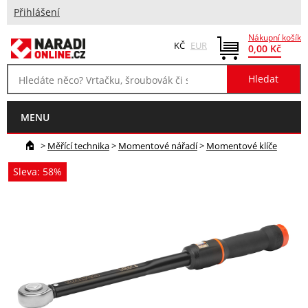
Přihlášení
Nákupní košík
KČ
EUR
0,00 Kč
MENU
>
Měřící technika
>
Momentové nářadí
>
Momentové klíče
Sleva: 58%