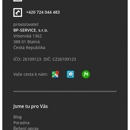
+420 724 044 483
provozovatel:
BP-SERVICE, s.r.o.
Vrbenská 1362
388 01 Blatná
Česká Republika
IČO: 26109123 DIČ: CZ26109123
Vaše cesta k nám:
Jsme tu pro Vás
Blog
Poradna
Řešení oprav