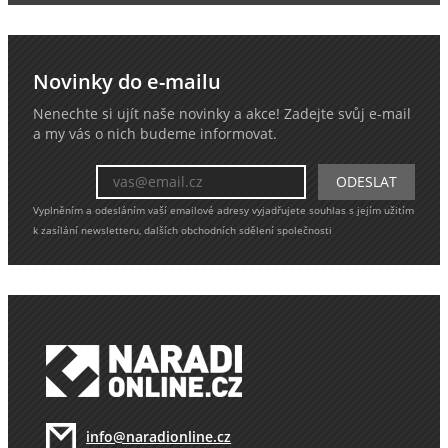
Novinky do e-mailu
Nenechte si ujít naše novinky a akce! Zadejte svůj e-mail
a my vás o nich budeme informovat.
Vyplněním a odesláním vaší emailové adresy vyjadřujete souhlas s jejím užitím
k zasílání newsletteru, dalších obchodních sdělení společnosti
info@naradionline.cz