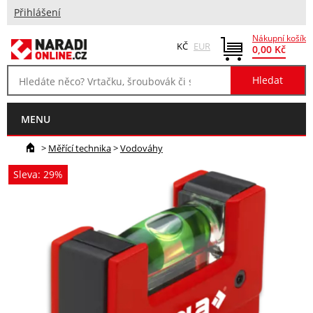
Přihlášení
Nákupní košík
KČ
EUR
0,00 Kč
MENU
>
Měřící technika
>
Vodováhy
Sleva: 29%