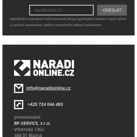
Vyplněním a odesláním vaší emailové adresy vyjadřujete souhlas s jejím užitím
k zasílání newsletteru, dalších obchodních sdělení společnosti
info@naradionline.cz
+420 724 044 483
provozovatel:
BP-SERVICE, s.r.o.
Vrbenská 1362
388 01 Blatná