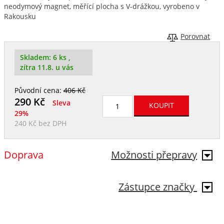
neodymový magnet, měřící plocha s V-drážkou, vyrobeno v
Rakousku
Porovnat
Skladem:
6 ks
,
zítra 11.8. u vás
Původní cena:
406 Kč
290
Kč
Sleva
29%
240 Kč
bez DPH
Doprava
Možnosti přepravy
Zástupce značky