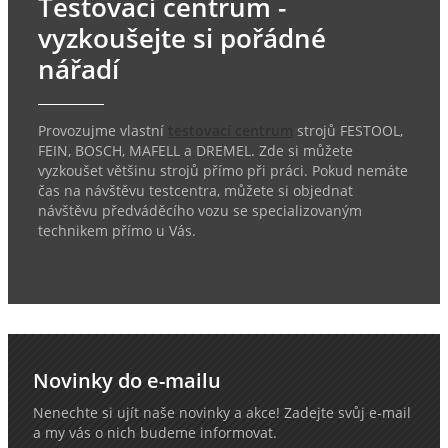
Testovací centrum -
vyzkoušejte si pořádné
nářadí
Provozujme vlastní
testovací centrum
strojů FESTOOL,
FEIN, BOSCH, MAFELL a DREMEL. Zde si můžete
vyzkoušet většinu strojů přímo při práci. Pokud nemáte
čas na návštěvu testcentra, můžete si objednat
návštěvu předváděcího vozu se specializovaným
technikem přímo u Vás.
Novinky do e-mailu
Nenechte si ujít naše novinky a akce! Zadejte svůj e-mail
a my vás o nich budeme informovat.