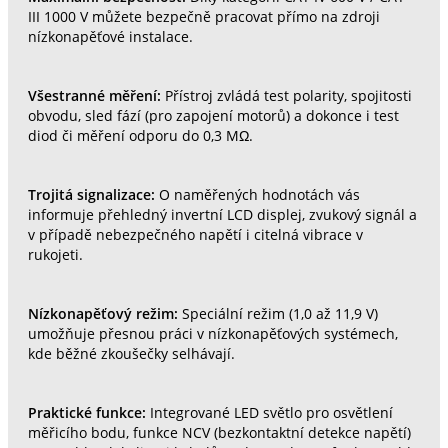
III 1000 V můžete bezpečně pracovat přímo na zdroji
nízkonapěťové instalace.
Všestranné měření:
Přístroj zvládá test polarity, spojitosti
obvodu, sled fází (pro zapojení motorů) a dokonce i test
diod či měření odporu do 0,3 MΩ.
Trojitá signalizace:
O naměřených hodnotách vás
informuje přehledný invertní LCD displej, zvukový signál a
v případě nebezpečného napětí i citelná vibrace v
rukojeti.
Nízkonapěťový režim:
Speciální režim (1,0 až 11,9 V)
umožňuje přesnou práci v nízkonapěťových systémech,
kde běžné zkoušečky selhávají.
Praktické funkce:
Integrované LED světlo pro osvětlení
měřicího bodu, funkce NCV (bezkontaktní detekce napětí)