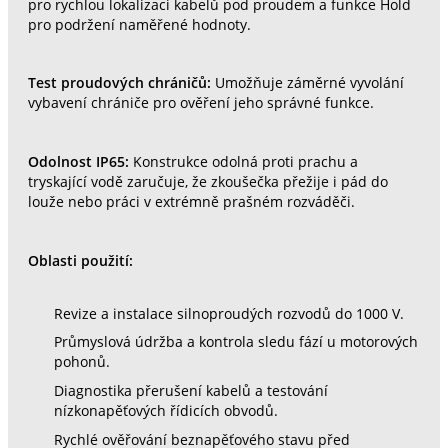
pro rychlou lokalizaci kabelů pod proudem a funkce Hold
pro podržení naměřené hodnoty.
Test proudových chráničů:
Umožňuje záměrné vyvolání
vybavení chrániče pro ověření jeho správné funkce.
Odolnost IP65:
Konstrukce odolná proti prachu a
tryskající vodě zaručuje, že zkoušečka přežije i pád do
louže nebo práci v extrémně prašném rozváděči.
Oblasti použití:
Revize a instalace silnoproudých rozvodů do 1000 V.
Průmyslová údržba a kontrola sledu fází u motorových
pohonů.
Diagnostika přerušení kabelů a testování
nízkonapěťových řídicích obvodů.
Rychlé ověřování beznapěťového stavu před