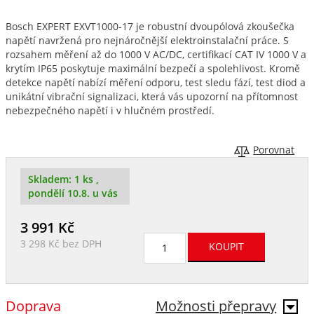
Bosch EXPERT EXVT1000-17 je robustní dvoupólová zkoušečka
napětí navržená pro nejnáročnější elektroinstalační práce. S
rozsahem měření až do 1000 V AC/DC, certifikací CAT IV 1000 V a
krytím IP65 poskytuje maximální bezpečí a spolehlivost. Kromě
detekce napětí nabízí měření odporu, test sledu fází, test diod a
unikátní vibrační signalizaci, která vás upozorní na přítomnost
nebezpečného napětí i v hlučném prostředí.
Porovnat
Skladem:
1 ks
,
pondělí 10.8. u vás
3 991
Kč
3 298 Kč
bez DPH
Doprava
Možnosti přepravy