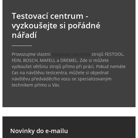
Testovací centrum -
vyzkoušejte si pořádné
nářadí
Provozujme vlastní
testovací centrum
strojů FESTOOL,
FEIN, BOSCH, MAFELL a DREMEL. Zde si můžete
vyzkoušet většinu strojů přímo při práci. Pokud nemáte
čas na návštěvu testcentra, můžete si objednat
návštěvu předváděcího vozu se specializovaným
technikem přímo u Vás.
Novinky do e-mailu