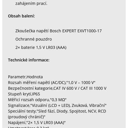
zahájením prací.
Obsah balení:
Zkoušečka napětí Bosch EXPERT EXVT1000-17
Ochranné pouzdro
2× baterie 1,5 V LR03 (AAA)
Technické informace:
Parametr,Hodnota
Rozsah měření napětí (AC/DC),"1,0 V – 1000 V"
Bezpečnostní kategorie,CAT IV 600 V / CAT III 1000 V
Stupeň krytí,IP65
Měřicí rozsah odporu,"0,3 MΩ"
Signalizace,"Vizuální (LCD + LED), Zvuková, Vibrační"
Speciální testy,"Sled fází, Diody, Spojitost, NCV, RCD
(proudový chránič)"
Napájení,"2× 1,5 V LR03 (AAA)"