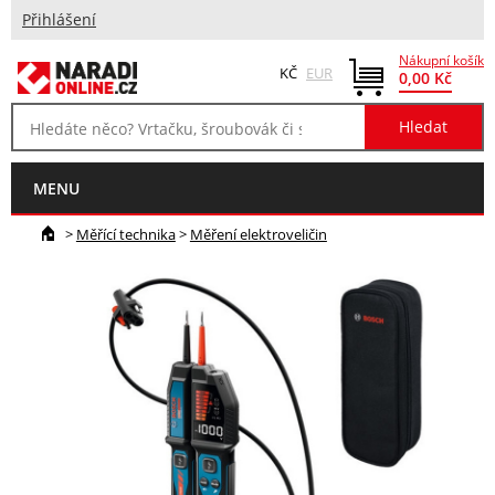
Přihlášení
Nákupní košík
KČ
EUR
0,00 Kč
MENU
>
Měřící technika
>
Měření elektroveličin