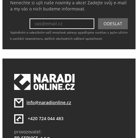
Nenechte si ujít naše novinky a akce! Zadejte svůj e-mail
a my vás o nich budeme informovat.
Vyplněním a odesláním vaší emailové adresy vyjadřujete souhlas s jejím užitím
k zasílání newsletteru, dalších obchodních sdělení společnosti
info@naradionline.cz
+420 724 044 483
provozovatel:
BP-SERVICE, s.r.o.