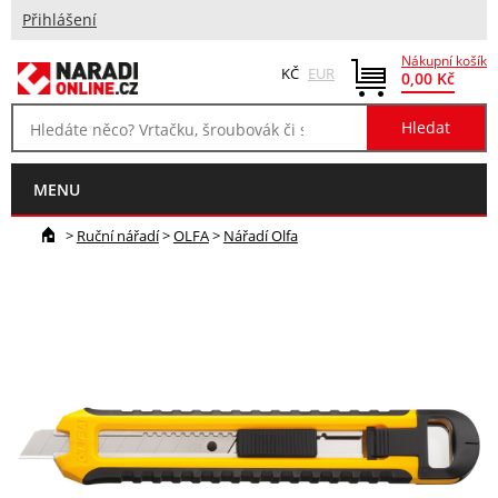
Přihlášení
Nákupní košík
KČ
EUR
0,00 Kč
MENU
>
Ruční nářadí
>
OLFA
>
Nářadí Olfa