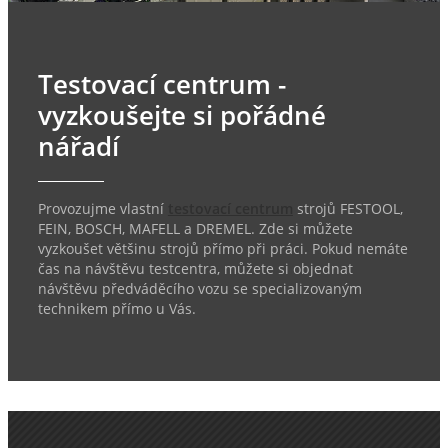
Testovací centrum -
vyzkoušejte si pořádné
nářadí
Provozujme vlastní
testovací centrum
strojů FESTOOL,
FEIN, BOSCH, MAFELL a DREMEL. Zde si můžete
vyzkoušet většinu strojů přímo při práci. Pokud nemáte
čas na návštěvu testcentra, můžete si objednat
návštěvu předváděcího vozu se specializovaným
technikem přímo u Vás.