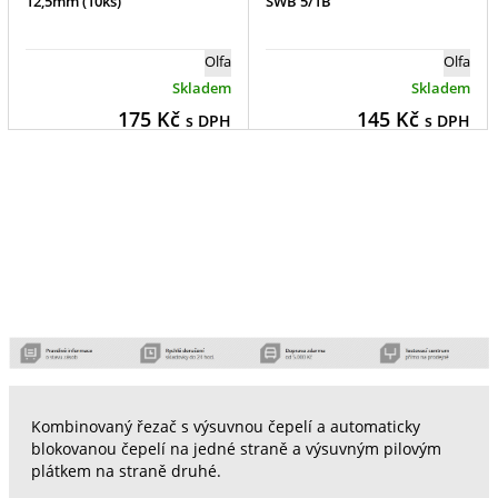
12,5mm (10ks)
SWB 5/1B
Olfa
Olfa
Skladem
Skladem
175
Kč
145
Kč
s DPH
s DPH
Kombinovaný řezač s výsuvnou čepelí a automaticky
blokovanou čepelí na jedné straně a výsuvným pilovým
plátkem na straně druhé.