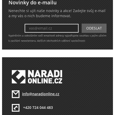
Novinky do e-mailu
Nenechte si ujít naše novinky a akce! Zadejte svůj e-mail
a my vás o nich budeme informovat.
Vyplněním a odesláním vaší emailové adresy vyjadřujete souhlas s jejím užitím
k zasílání newsletteru, dalších obchodních sdělení společnosti
info@naradionline.cz
+420 724 044 483