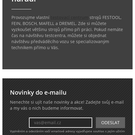
Provozujme vlastní
testovací centrum
strojů FESTOOL,
FEIN, BOSCH, MAFELL a DREMEL. Zde si můžete
vyzkoušet většinu strojů přímo při práci. Pokud nemáte
čas na návštěvu testcentra, můžete si objednat
návštěvu předváděcího vozu se specializovaným
technikem přímo u Vás.
Novinky do e-mailu
Nenechte si ujít naše novinky a akce! Zadejte svůj e-mail
a my vás o nich budeme informovat.
Vyplněním a odesláním vaší emailové adresy vyjadřujete souhlas s jejím užitím