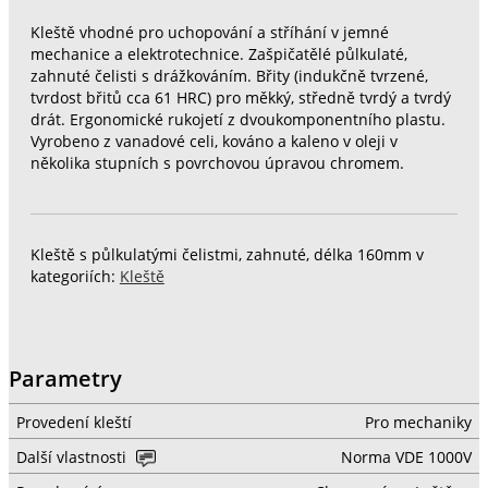
Kleště vhodné pro uchopování a stříhání v jemné
mechanice a elektrotechnice. Zašpičatělé půlkulaté,
zahnuté čelisti s drážkováním. Břity (indukčně tvrzené,
tvrdost břitů cca 61 HRC) pro měkký, středně tvrdý a tvrdý
drát. Ergonomické rukojetí z dvoukomponentního plastu.
Vyrobeno z vanadové celi, kováno a kaleno v oleji v
několika stupních s povrchovou úpravou chromem.
Kleště s půlkulatými čelistmi, zahnuté, délka 160mm v
kategoriích:
Kleště
Parametry
Provedení kleští
Pro mechaniky
Další vlastnosti
Norma VDE 1000V