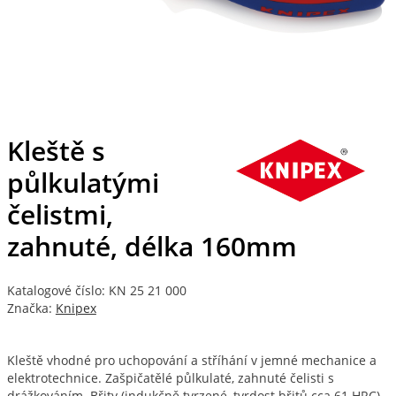
Kleště s
půlkulatými
čelistmi,
zahnuté, délka 160mm
Katalogové číslo: KN 25 21 000
Značka:
Knipex
Kleště vhodné pro uchopování a stříhání v jemné mechanice a
elektrotechnice. Zašpičatělé půlkulaté, zahnuté čelisti s
drážkováním. Břity (indukčně tvrzené, tvrdost břitů cca 61 HRC)