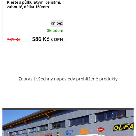
Kleště s půlkulatými čelistmi,
zahnuté, délka 160mm
Knipex
Skladem
586
Kč
781 Kč
s DPH
Zobrazit všechny naposledy prohlížené produkty