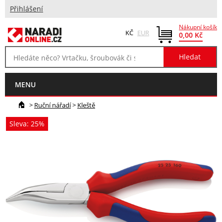
Přihlášení
Nákupní košík
KČ
EUR
0,00 Kč
MENU
>
Ruční nářadí
>
Kleště
Sleva: 25%