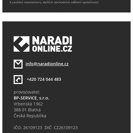
k zasílání newsletteru, dalších obchodních sdělení společnosti
info@naradionline.cz
+420 724 044 483
provozovatel:
BP-SERVICE, s.r.o.
Vrbenská 1362
388 01 Blatná
Česká Republika
IČO: 26109123 DIČ: CZ26109123