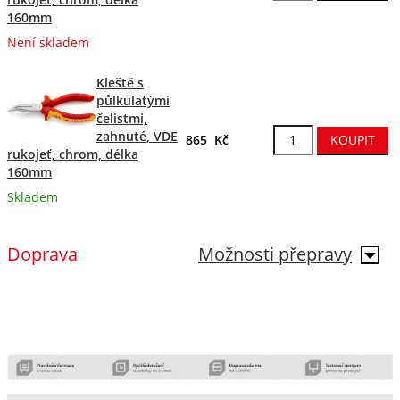
160mm
Není skladem
Kleště s
půlkulatými
čelistmi,
zahnuté, VDE
865 Kč
rukojeť, chrom, délka
160mm
Skladem
Doprava
Možnosti přepravy