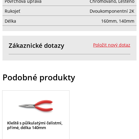
Povrchová úprava
Chromováno, Leštěno
Rukojeť
Dvoukomponentní 2K
Délka
160mm, 140mm
Zákaznické dotazy
Položit nový dotaz
Podobné produkty
Kleště s půlkulatými čelistmi,
přímé, délka 140mm