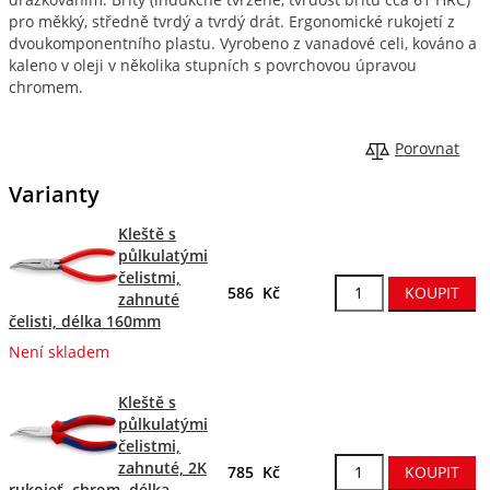
pro měkký, středně tvrdý a tvrdý drát. Ergonomické rukojetí z
dvoukomponentního plastu. Vyrobeno z vanadové celi, kováno a
kaleno v oleji v několika stupních s povrchovou úpravou
chromem.
Porovnat
Varianty
Kleště s
půlkulatými
čelistmi,
586 Kč
zahnuté
čelisti, délka 160mm
Není skladem
Kleště s
půlkulatými
čelistmi,
zahnuté, 2K
785 Kč
rukojeť, chrom, délka