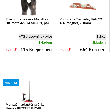
Pracovní rukavice MaxiFlex
Vodováha Torpedo, BAHCO
Ultimate 42-874 AD-APT, pár
466, magnet, 250mm
ATG pracovní rukavice
Bahco
Skladem
Skladem
115
Kč
664
Kč
121 Kč
/pr s DPH
935 Kč
s DPH
Novinka
Montážní adaptér svěrky
Bessey BEYCEPS BEY‑IK