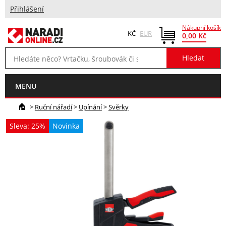
Přihlášení
Nákupní košík
KČ
EUR
0,00 Kč
MENU
>
Ruční nářadí
>
Upínání
>
Svěrky
Sleva: 25%
Novinka