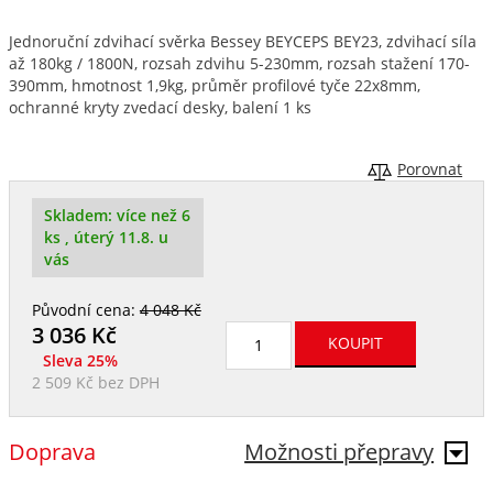
Jednoruční zdvihací svěrka Bessey BEYCEPS BEY23, zdvihací síla
až 180kg / 1800N, rozsah zdvihu 5-230mm, rozsah stažení 170-
390mm, hmotnost 1,9kg, průměr profilové tyče 22x8mm,
ochranné kryty zvedací desky, balení 1 ks
Porovnat
Skladem:
více než 6
ks
, úterý 11.8. u
vás
Původní cena:
4 048 Kč
3 036
Kč
Sleva 25%
2 509 Kč
bez DPH
Doprava
Možnosti přepravy