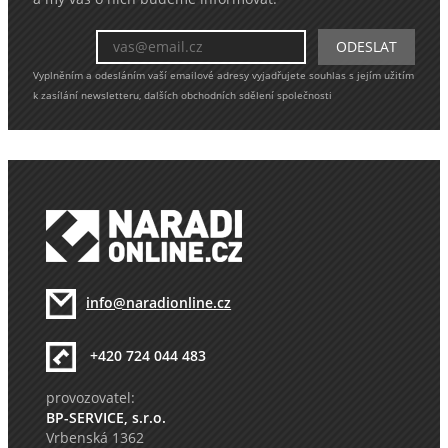
Vyplněním a odesláním vaší emailové adresy vyjadřujete souhlas s jejím užitím
k zasílání newsletteru, dalších obchodních sdělení společnosti
info@naradionline.cz
+420 724 044 483
provozovatel:
BP-SERVICE, s.r.o.
Vrbenská 1362