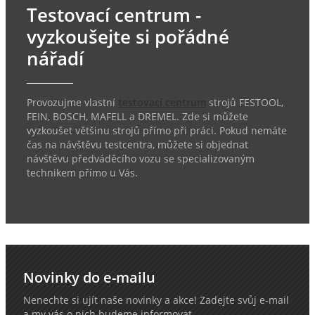
Testovací centrum -
vyzkoušejte si pořádné
nářadí
Provozujme vlastní
testovací centrum
strojů FESTOOL,
FEIN, BOSCH, MAFELL a DREMEL. Zde si můžete
vyzkoušet většinu strojů přímo při práci. Pokud nemáte
čas na návštěvu testcentra, můžete si objednat
návštěvu předváděcího vozu se specializovaným
technikem přímo u Vás.
Novinky do e-mailu
Nenechte si ujít naše novinky a akce! Zadejte svůj e-mail
a my vás o nich budeme informovat.