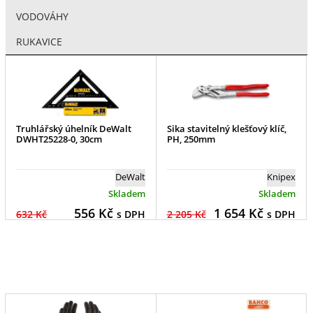
VODOVÁHY
RUKAVICE
Truhlářský úhelník DeWalt
Sika stavitelný klešťový klíč,
DWHT25228-0, 30cm
PH, 250mm
DeWalt
Knipex
Skladem
Skladem
556
Kč
1 654
Kč
632 Kč
s DPH
2 205 Kč
s DPH