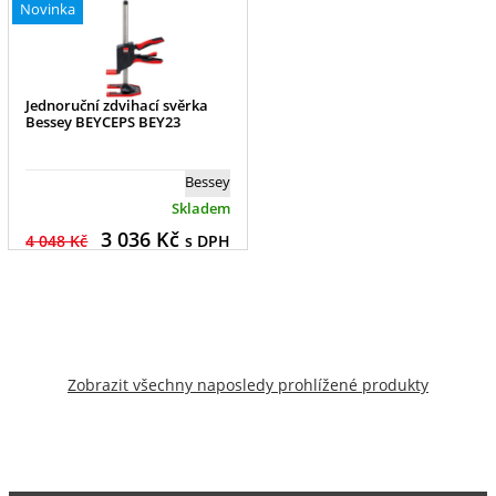
Novinka
Jednoruční zdvihací svěrka
Bessey BEYCEPS BEY23
Bessey
Skladem
3 036
Kč
4 048 Kč
s DPH
Zobrazit všechny naposledy prohlížené produkty