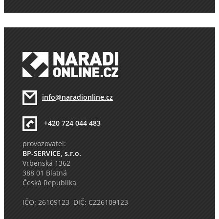
info@naradionline.cz
+420 724 044 483
provozovatel:
BP-SERVICE, s.r.o.
Vrbenská 1362
388 01 Blatná
Česká Republika
IČO: 26109123 DIČ: CZ26109123