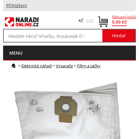
Přihlášení
Nákupní košík
KČ
EUR
0,00 Kč
MENU
>
Elektrické nářadí
>
Vysavače
>
Filtry a sáčky