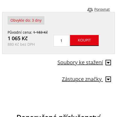
Porovnat
Obvykle do:
3 dny
Původní cena:
1 183 Kč
1 065
Kč
880 Kč
bez DPH
Soubory ke stažení
Zástupce značky