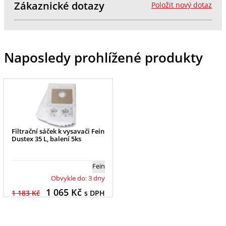
Zákaznické dotazy
Položit nový dotaz
Naposledy prohlížené produkty
Filtrační sáček k vysavači Fein
Dustex 35 L, balení 5ks
Fein
Obvykle do: 3 dny
1 065
Kč
1 183 Kč
s DPH