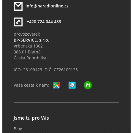
info@naradionline.cz
+420 724 044 483
provozovatel:
BP-SERVICE, s.r.o.
Vrbenská 1362
388 01 Blatná
Česká Republika
IČO: 26109123 DIČ: CZ26109123
Vaše cesta k nám:
Jsme tu pro Vás
Blog