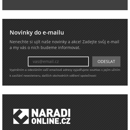
Novinky do e-mailu
Nenechte si ujít naše novinky a akce! Zadejte svůj e-mail
a my vás o nich budeme informovat.
Vyplněním a odesláním vaší emailové adresy vyjadřujete souhlas s jejím užitím
k zasílání newsletteru, dalších obchodních sdělení společnosti