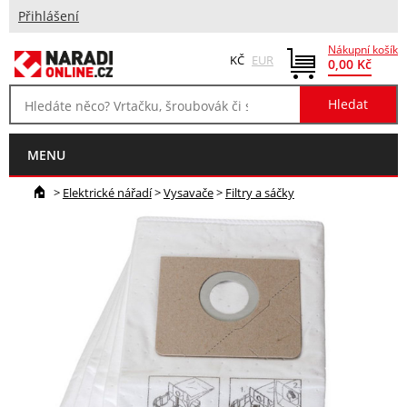
Přihlášení
Nákupní košík
KČ
EUR
0,00 Kč
MENU
>
Elektrické nářadí
>
Vysavače
>
Filtry a sáčky