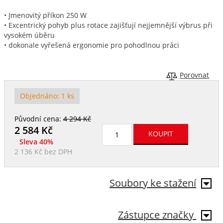
• Jmenovitý příkon 250 W
• Excentrický pohyb plus rotace zajišťují nejjemnější výbrus při
vysokém úběru
• dokonale vyřešená ergonomie pro pohodlnou práci
Porovnat
Objednáno:
1 ks
Původní cena:
4 294 Kč
2 584
Kč
Sleva 40%
2 136 Kč
bez DPH
Soubory ke stažení
Zástupce značky