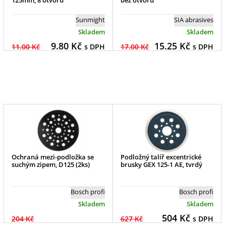
Sunmight
SIA abrasives
Skladem
Skladem
9.80
Kč
15.25
Kč
11.00 Kč
s DPH
17.00 Kč
s DPH
Ochraná mezi-podložka se
Podložný talíř excentrické
suchým zipem, D125 (2ks)
brusky GEX 125-1 AE, tvrdý
Bosch profi
Bosch profi
Skladem
Skladem
504
Kč
204 Kč
627 Kč
s DPH