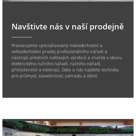
Navštivte nás v naší prodejně
Provozujeme specializovaný maloobchodní a
velkoobchodní prodej profesionálního nářadí a
nástrojů předních světových výrobců a značek v oboru
elektrického ručního nářadí, ručního nářadí,
příslušenství a nástrojů. Dále u nás najdete techniku
pro průmysl, stavebnictví, zahradu a úklid.