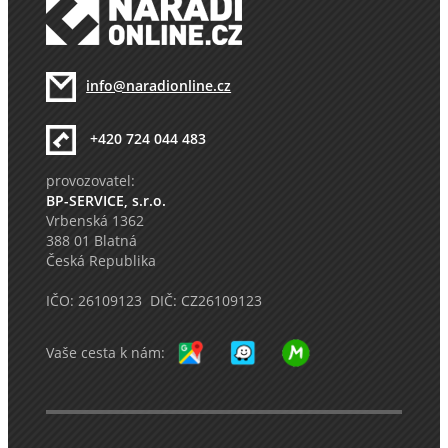
info@naradionline.cz
+420 724 044 483
provozovatel:
BP-SERVICE, s.r.o.
Vrbenská 1362
388 01 Blatná
Česká Republika
IČO: 26109123 DIČ: CZ26109123
Vaše cesta k nám: