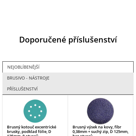
Doporučené příslušenství
NEJOBLÍBENĚJŠÍ
BRUSIVO - NÁSTROJE
PŘÍSLUŠENSTVÍ
Brusný kotouč excentrické
Brusný výsek na kovy, fíbr
brusky, podklad fólie, D
0,38mm + suchý zip, D 125mm,
125mm, 8 otvorů
bez otvorů