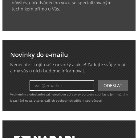
návštěvu předváděcího vozu se specializovaným
technikem přímo u Vás.
Novinky do e-mailu
Nenechte si ujít naše novinky a akce! Zadejte svůj e-mail
a my vás o nich budeme informovat.
Vyplněním a odesláním vaší emailové adresy vyjadřujete souhlas s jejím užitím
k zasílání newsletteru, dalších obchodních sdělení společnosti