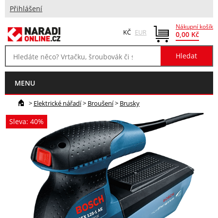
Přihlášení
Nákupní košík
KČ
EUR
0,00 Kč
MENU
>
Elektrické nářadí
>
Broušení
>
Brusky
Sleva: 40%